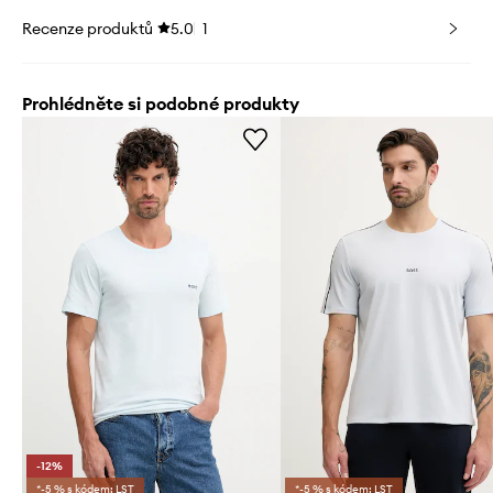
Recenze produktů
5.0
1
Prohlédněte si podobné produkty
-12%
*-5 % s kódem: LST
*-5 % s kódem: LST