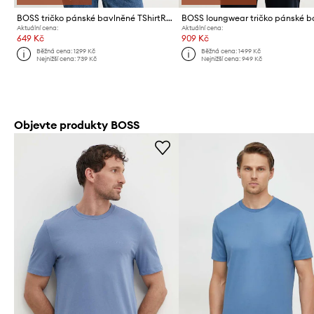
BOSS tričko pánské bavlněné TShirtRN 3P Classic 3-pack
Aktuální cena:
Aktuální cena:
649 Kč
909 Kč
Běžná cena:
1299 Kč
Běžná cena:
1499 Kč
Nejnižší cena:
739 Kč
Nejnižší cena:
949 Kč
Objevte produkty BOSS