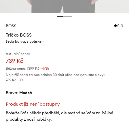
BOSS
5.0
Tričko BOSS
šedá barva, s potiskem
Aktuální cena:
739 Kč
Běžná cena:
1399 Kč
-47%
Nejnižší cena za posledních 30 dnů před poskytnutím slevy:
769 Kč
 -3%
Barva:
modrá
Produkt již není dostupný
Bohužel Vás někdo předběhl, ale možná se Vám zalíbí jiné
produkty z naší nabídky.