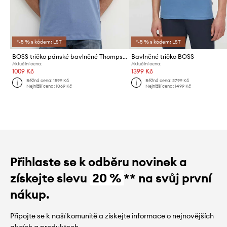
*-5 % s kódem: LST
*-5 % s kódem: LST
BOSS tričko pánské bavlněné Thompson 01
Bavlněné tričko BOSS
Aktuální cena:
Aktuální cena:
1009 Kč
1399 Kč
Běžná cena:
1599 Kč
Běžná cena:
2799 Kč
Nejnižší cena:
1069 Kč
Nejnižší cena:
1499 Kč
Přihlaste se k odběru novinek a
získejte slevu
20 %
** na svůj první
nákup.
Připojte se k naší komunitě a získejte informace o nejnovějších