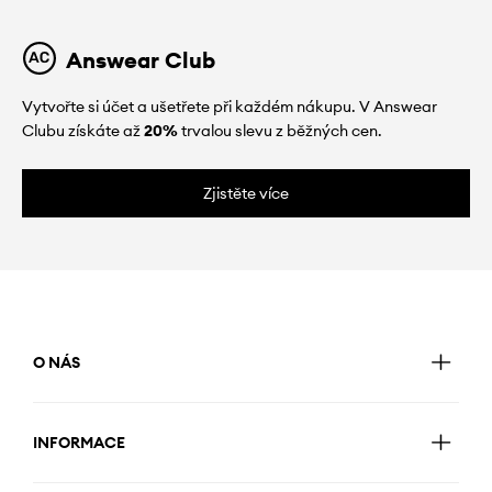
Answear Club
Vytvořte si účet a ušetřete při každém nákupu. V Answear
Clubu získáte až
20%
trvalou slevu z běžných cen.
Zjistěte více
O NÁS
INFORMACE