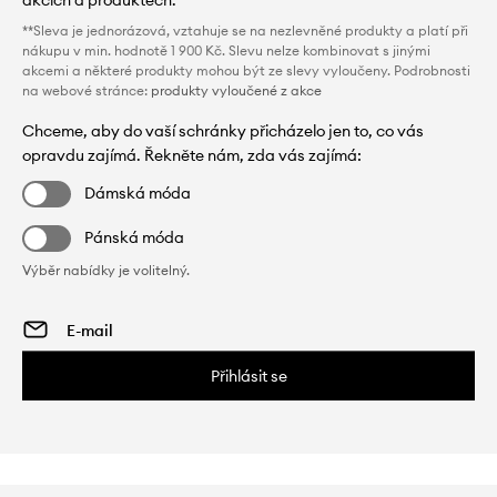
akcích a produktech.
**Sleva je jednorázová, vztahuje se na nezlevněné produkty a platí při
nákupu v min. hodnotě 1 900 Kč. Slevu nelze kombinovat s jinými
akcemi a některé produkty mohou být ze slevy vyloučeny. Podrobnosti
na webové stránce:
produkty vyloučené z akce
Chceme, aby do vaší schránky přicházelo jen to, co vás
opravdu zajímá. Řekněte nám, zda vás zajímá:
Dámská móda
Pánská móda
Výběr nabídky je volitelný.
Přihlásit se