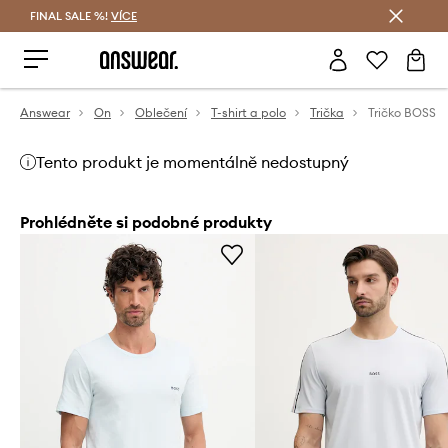
FINAL SALE %!
VÍCE
Ušetřete s Answear Club
Answear
On
Oblečení
T-shirt a polo
Trička
Tričko BOSS
Tento produkt je momentálně nedostupný
Prohlédněte si podobné produkty