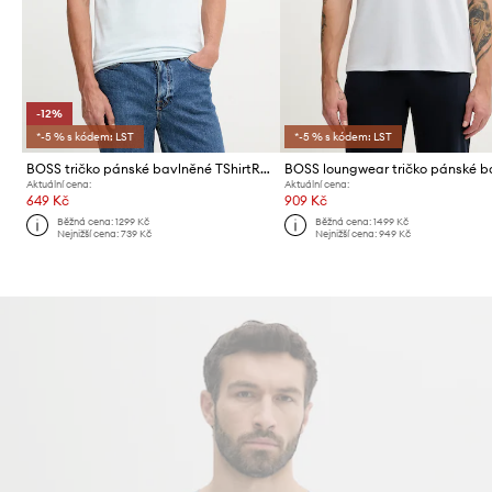
-12%
*-5 % s kódem: LST
*-5 % s kódem: LST
BOSS tričko pánské bavlněné TShirtRN 3P Classic 3-pack
Aktuální cena:
Aktuální cena:
649 Kč
909 Kč
Běžná cena:
1299 Kč
Běžná cena:
1499 Kč
Nejnižší cena:
739 Kč
Nejnižší cena:
949 Kč