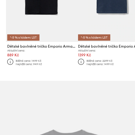
*-5 % s kódem: LST
*-5 % s kódem: LST
Dětské bavlněné tričko Emporio Armani
Aktuální cena:
Aktuální cena:
889 Kč
1399 Kč
Běžná cena:
1499 Kč
Běžná cena:
2299 Kč
Nejnižší cena:
949 Kč
Nejnižší cena:
1499 Kč