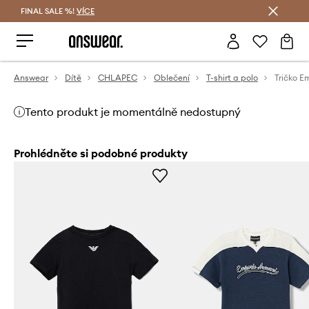
FINAL SALE %!
VÍCE
Ušetřete s Answear Club
Answear
Dítě
CHLAPEC
Oblečení
T-shirt a polo
Tričko E
Tento produkt je momentálně nedostupný
Prohlédněte si podobné produkty