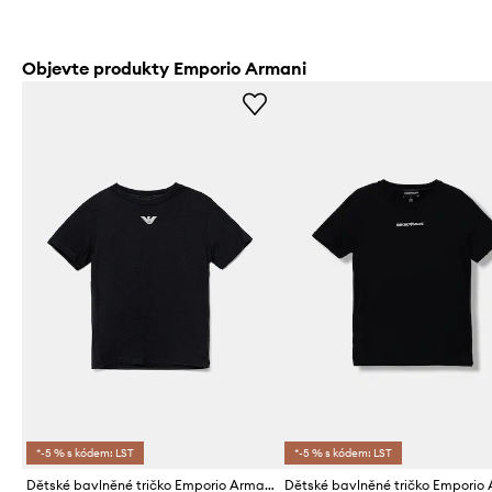
Objevte produkty Emporio Armani
*-5 % s kódem: LST
*-5 % s kódem: LST
Dětské bavlněné tričko Emporio Armani