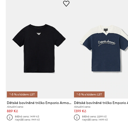
*-5 % s kódem: LST
*-5 % s kódem: LST
Dětské bavlněné tričko Emporio Armani
Aktuální cena:
Aktuální cena:
889 Kč
1399 Kč
Běžná cena:
1499 Kč
Běžná cena:
2299 Kč
Nejnižší cena:
949 Kč
Nejnižší cena:
1499 Kč