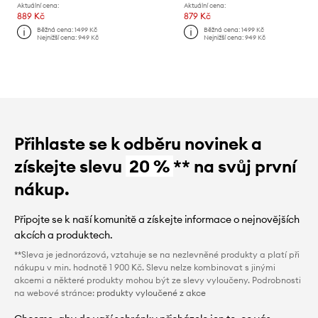
Aktuální cena:
Aktuální cena:
889 Kč
879 Kč
Běžná cena:
1499 Kč
Běžná cena:
1499 Kč
Nejnižší cena:
949 Kč
Nejnižší cena:
949 Kč
Přihlaste se k odběru novinek a
získejte slevu
20 %
** na svůj první
nákup.
Připojte se k naší komunitě a získejte informace o nejnovějších
akcích a produktech.
**Sleva je jednorázová, vztahuje se na nezlevněné produkty a platí při
nákupu v min. hodnotě 1 900 Kč. Slevu nelze kombinovat s jinými
akcemi a některé produkty mohou být ze slevy vyloučeny. Podrobnosti
na webové stránce:
produkty vyloučené z akce