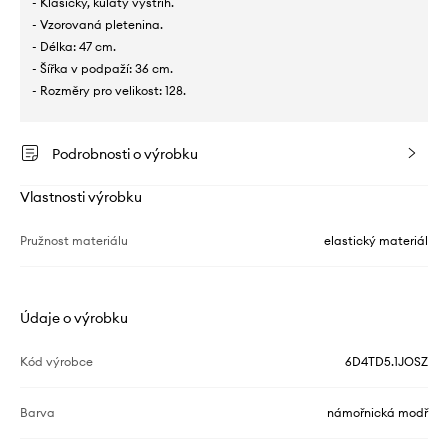
- Klasický, kulatý výstřih.
- Vzorovaná pletenina.
- Délka: 47 cm.
- Šířka v podpaží: 36 cm.
- Rozměry pro velikost: 128.
Podrobnosti o výrobku
Vlastnosti výrobku
Pružnost materiálu
elastický materiál
Údaje o výrobku
Kód výrobce
6D4TD5.1JOSZ
Barva
námořnická modř