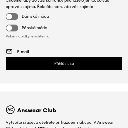
Chceme, aby do vaší schránky přicházelo jen to, co vás
opravdu zajímá. Řekněte nám, zda vás zajímá:
Dámská móda
Pánská móda
Výběr nabídky je volitelný.
Přihlásit se
Answear Club
Vytvořte si účet a ušetřete při každém nákupu. V Answear