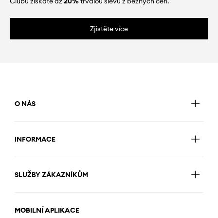
Clubu získáte až
20%
trvalou slevu z běžných cen.
Zjistěte více
O NÁS
INFORMACE
SLUŽBY ZÁKAZNÍKŮM
MOBILNÍ APLIKACE