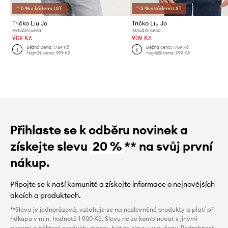
*-5 % s kódem: LST
*-5 % s kódem: LST
Tričko Liu Jo
Tričko Liu Jo
Aktuální cena:
Aktuální cena:
909 Kč
909 Kč
Běžná cena:
1789 Kč
Běžná cena:
1789 Kč
Nejnižší cena:
999 Kč
Nejnižší cena:
999 Kč
Přihlaste se k odběru novinek a
získejte slevu
20 %
** na svůj první
nákup.
Připojte se k naší komunitě a získejte informace o nejnovějších
akcích a produktech.
**Sleva je jednorázová, vztahuje se na nezlevněné produkty a platí při
nákupu v min. hodnotě 1 900 Kč. Slevu nelze kombinovat s jinými
akcemi a některé produkty mohou být ze slevy vyloučeny. Podrobnosti