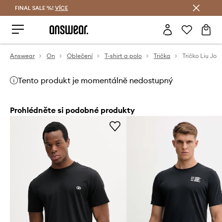
FINAL SALE %!
VÍCE
Ušetřete s Answear Club
Answear
On
Oblečení
T-shirt a polo
Trička
Tričko Liu Jo
Tento produkt je momentálně nedostupný
Prohlédněte si podobné produkty