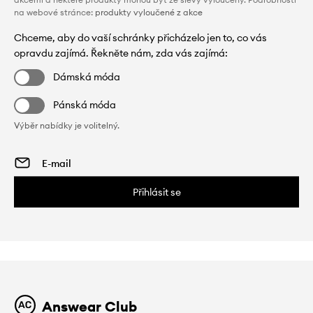
na webové stránce:
produkty vyloučené z akce
Chceme, aby do vaší schránky přicházelo jen to, co vás
opravdu zajímá. Řekněte nám, zda vás zajímá:
Dámská móda
Pánská móda
Výběr nabídky je volitelný.
Přihlásit se
Answear Club