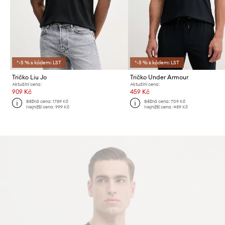
*-5 % s kódem: LST
*-5 % s kódem: LST
Tričko Liu Jo
Tričko Under Armour
Aktuální cena:
Aktuální cena:
909 Kč
459 Kč
Běžná cena:
1789 Kč
Běžná cena:
709 Kč
Nejnižší cena:
999 Kč
Nejnižší cena:
489 Kč