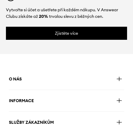
Vytvořte si účet a ušetřete při každém nákupu. V Answear
Clubu získáte až
20%
trvalou slevu z běžných cen.
Zjistěte více
O NÁS
INFORMACE
SLUŽBY ZÁKAZNÍKŮM