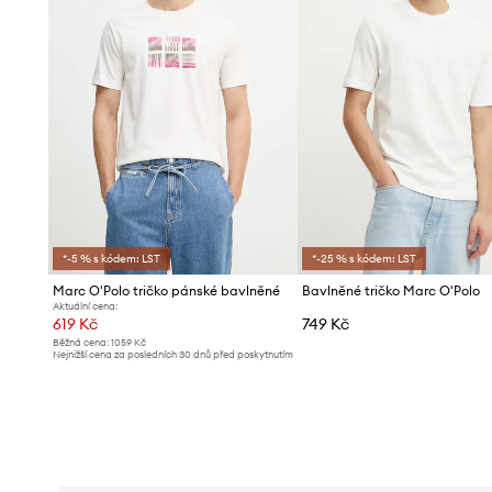
*-5 % s kódem: LST
*-25 % s kódem: LST
Marc O'Polo tričko pánské bavlněné
Bavlněné tričko Marc O'Polo
Aktuální cena:
619 Kč
749 Kč
Běžná cena:
1059 Kč
Nejnižší cena za posledních 30 dnů před poskytnutím
slevy:
639 Kč