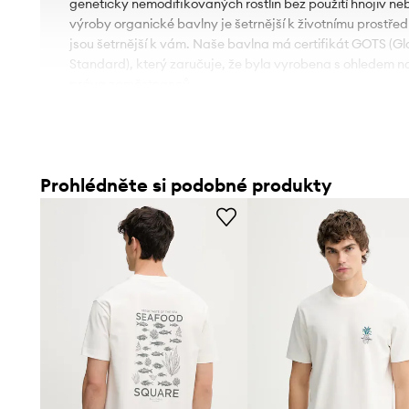
geneticky nemodifikovaných rostlin bez použití hnojiv ne
výroby organické bavlny je šetrnější k životnímu prostřed
jsou šetrnější k vám. Naše bavlna má certifikát GOTS (Gl
Standard), který zaručuje, že byla vyrobena s ohledem na
práva zaměstnanců.
- Jednoduchý, neblokující střih.
- Krátký rukáv.
- Klasický, kulatý výstřih.
- Model s potiskem.
Prohlédněte si podobné produkty