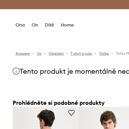
Premium Fashion Benefits
Doručení a vr
Ona
On
Dítě
Home
Answear
On
Oblečení
T-shirt a polo
Trička
Tričko 
Tento produkt je momentálně ne
Prohlédněte si podobné produkty