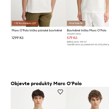
*-15 % s kódem: LST
Final Sale %!
Marc O'Polo tričko pánské bavlněné
Bavlněné tričko Marc O'Polo
Aktuální cena:
1299 Kč
579 Kč
Běžná cena:
939 Kč
Nejnižší cena za posledních 30 dnů před 
slevy:
619 Kč
Objevte produkty Marc O'Polo