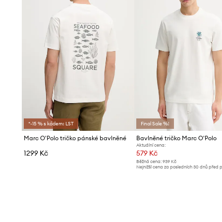
*-15 % s kódem: LST
Final Sale %!
Marc O'Polo tričko pánské bavlněné
Bavlněné tričko Marc O'Polo
Aktuální cena:
1299 Kč
579 Kč
Běžná cena:
939 Kč
Nejnižší cena za posledních 30 dnů před 
slevy:
619 Kč