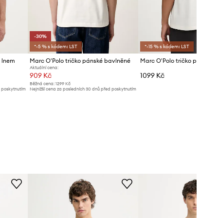
-30%
*-5 % s kódem: LST
*-15 % s kódem: LST
e lnem
Marc O'Polo tričko pánské bavlněné
Marc O'Polo tričko pánské 
Aktuální cena:
909 Kč
1099 Kč
Běžná cena:
1299 Kč
d poskytnutím
Nejnižší cena za posledních 30 dnů před poskytnutím
slevy:
1299 Kč