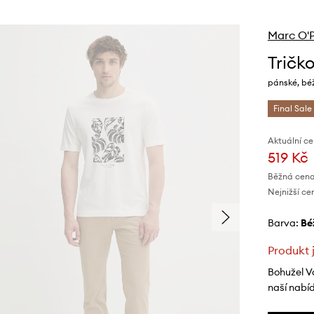
Marc O'
Tričk
pánské, bé
Final Sale
Aktuální ce
519 Kč
Běžná cena
Nejnižší ce
Barva:
b
Produkt 
Bohužel V
naší nabí