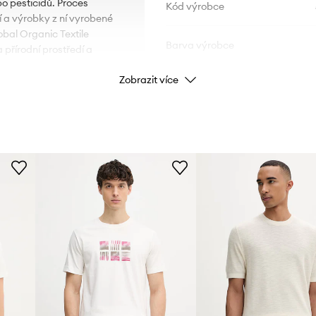
bo pesticidů. Proces
Kód výrobce
í a výrobky z ní vyrobené
obal Organic Textile
Barva výrobce
 přírodní prostředí a
Zobrazit více
Barva
Značka
ID produktu