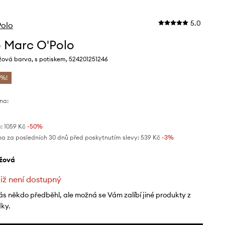
5.0
Polo
o Marc O'Polo
žová barva, s potiskem, 524201251246
 %!
na:
:
1059 Kč
-50%
na za posledních 30 dnů před poskytnutím slevy:
539 Kč
 -3%
éžová
již není dostupný
ás někdo předběhl, ale možná se Vám zalíbí jiné produkty z
dky.