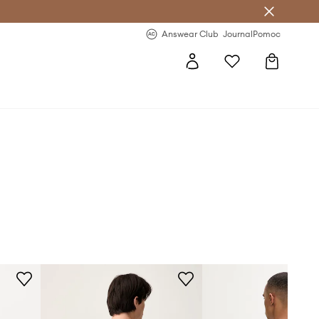
Answear Club
- 20 % na první objednávku
Answear Club
Journal
Pomoc