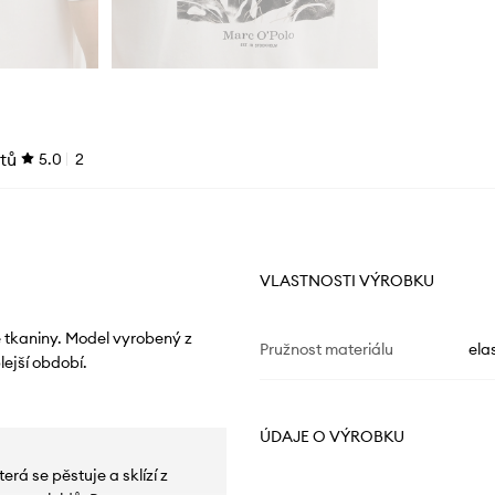
tů
5.0
2
VLASTNOSTI VÝROBKU
é tkaniny. Model vyrobený z
Pružnost materiálu
ela
ejší období.
ÚDAJE O VÝROBKU
erá se pěstuje a sklízí z