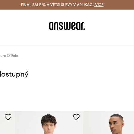
ácení zdarma (od 1800 Kč)
FINAL SALE % A VĚTŠÍ SLEVY V APLIKACI!
Doručení i do 24 h
VÍCE
Ušetřete s 
Marc O'Polo
dostupný