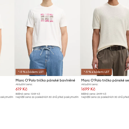
*-5 % s kódem: LST
*-5 % s kódem: LST
Marc O'Polo tričko pánské bavlněné
Marc O'Polo tričko pánské s
Aktuální cena:
Aktuální cena:
619 Kč
1699 Kč
Běžná cena:
1059 Kč
Běžná cena:
2499 Kč
poskytnutím
Nejnižší cena za posledních 30 dnů před poskytnutím
Nejnižší cena za posledních 30 dnů pře
slevy:
639 Kč
slevy:
1799 Kč