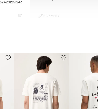
524201251246
101
ROZMĚRY
Model na fotografii je 187 cm
béžová
vysoký a má na sobě velikost M
Standardní velikost
Marc O'Polo
Doporučujeme zvolit velikost, kterou
běžně nosíte.
Tabulka velikosti