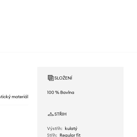
SLOŽENÍ
100 % Bavlna
stický materiál
STŘIH
Výstřih
:
kulatý
Střih
:
Regular fit