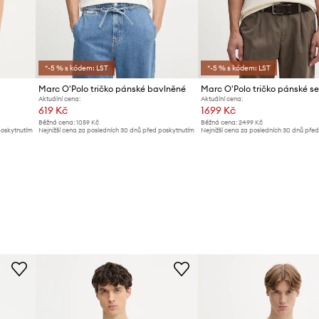
*-5 % s kódem: LST
*-5 % s kódem: LST
Marc O'Polo tričko pánské bavlněné
Marc O'Polo tričko pánské s
Aktuální cena:
Aktuální cena:
619 Kč
1699 Kč
Běžná cena:
1059 Kč
Běžná cena:
2499 Kč
poskytnutím
Nejnižší cena za posledních 30 dnů před poskytnutím
Nejnižší cena za posledních 30 dnů pře
slevy:
639 Kč
slevy:
1799 Kč