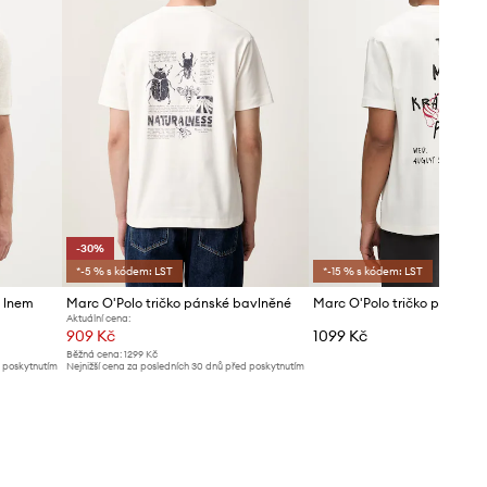
-30%
*-5 % s kódem: LST
*-15 % s kódem: LST
e lnem
Marc O'Polo tričko pánské bavlněné
Marc O'Polo tričko pánské 
Aktuální cena:
909 Kč
1099 Kč
Běžná cena:
1299 Kč
d poskytnutím
Nejnižší cena za posledních 30 dnů před poskytnutím
slevy:
1299 Kč