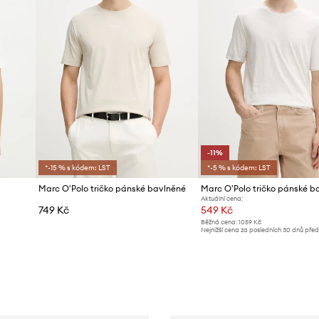
-11%
*-15 % s kódem: LST
*-5 % s kódem: LST
Marc O'Polo tričko pánské bavlněné
Marc O'Polo tričko pánské b
Aktuální cena:
749 Kč
549 Kč
Běžná cena:
1059 Kč
Nejnižší cena za posledních 30 dnů pře
slevy:
619 Kč