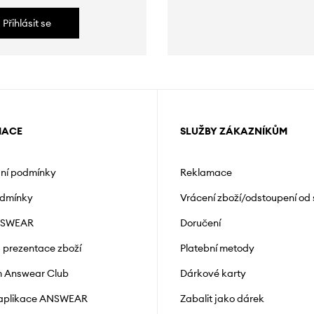
Přihlásit se
MACE
SLUŽBY ZÁKAZNÍKŮM
ní podmínky
Reklamace
odmínky
Vrácení zboží/odstoupení od
NSWEAR
Doručení
a prezentace zboží
Platební metody
 Answear Club
Dárkové karty
 aplikace ANSWEAR
Zabalit jako dárek