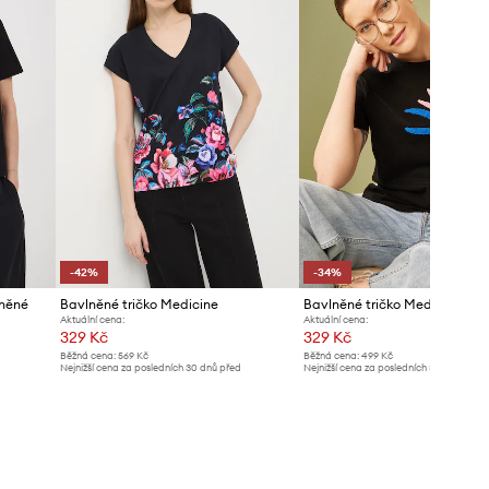
-42%
-34%
lněné
Bavlněné tričko Medicine
Bavlněné tričko Medicine
Aktuální cena:
Aktuální cena:
329 Kč
329 Kč
Běžná cena:
569 Kč
Běžná cena:
499 Kč
Nejnižší cena za posledních 30 dnů před
Nejnižší cena za posledních 30 dnů před
poskytnutím slevy:
569 Kč
poskytnutím slevy:
499 Kč