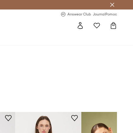
Answear Club
- 20 % na první objednávku
Answear Club
Journal
Pomoc