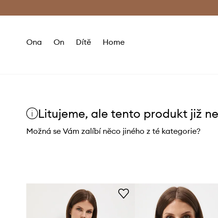
Premium Fashion Benefits
Doručení a vr
Ona
On
Dítě
Home
Litujeme, ale tento produkt již n
Možná se Vám zalíbí něco jiného z té kategorie?