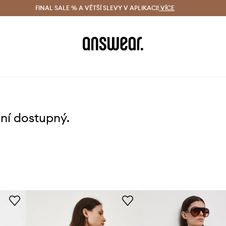
ácení zdarma (od 1800 Kč)
FINAL SALE % A VĚTŠÍ SLEVY V APLIKACI!
Doručení i do 24 h
VÍCE
Ušetřete s 
ení dostupný.