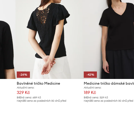
-26%
-42%
Bavlněné tričko Medicine
Medicine tričko dámské bav
Aktuální cena:
Aktuální cena:
329 Kč
189 Kč
Běžná cena:
689 Kč
Běžná cena:
329 Kč
Nejnižší cena za posledních 30 dnů před
Nejnižší cena za posledních 30 dnů před
poskytnutím slevy:
449 Kč
poskytnutím slevy:
329 Kč