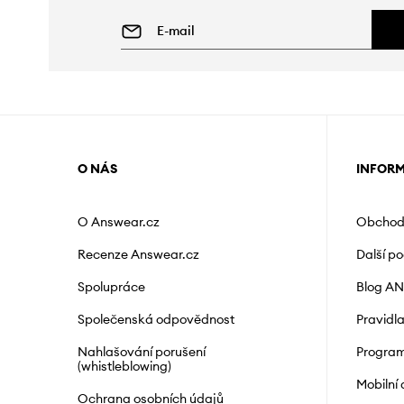
O NÁS
INFOR
O Answear.cz
Obchod
Recenze Answear.cz
Další p
Spolupráce
Blog A
Společenská odpovědnost
Pravidl
Nahlašování porušení
Program
(whistleblowing)
Mobilní
Ochrana osobních údajů