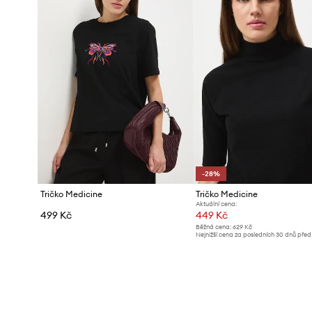
-28%
Tričko Medicine
Tričko Medicine
Aktuální cena:
499 Kč
449 Kč
Běžná cena:
629 Kč
Nejnižší cena za posledních 30 dnů před
poskytnutím slevy:
629 Kč