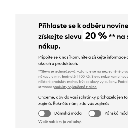
Přihlaste se k odběru novin
20 %
získejte slevu
** na 
nákup.
Připojte se k naší komunitě a získejte informace 
akcích a produktech.
**Sleva je jednorázová, vztahuje se na nezlevněné prod
nákupu v min. hodnotě 1 900 Kč. Slevu nelze kombinova
některé produkty mohou být ze slevy vyloučeny. Podr
stránce:
produkty vyloučené z akce
Chceme, aby do vaší schránky přicházelo jen to
zajímá. Řekněte nám, zda vás zajímá:
Dámská móda
Pánská mó
Výběr nabídky je volitelný.