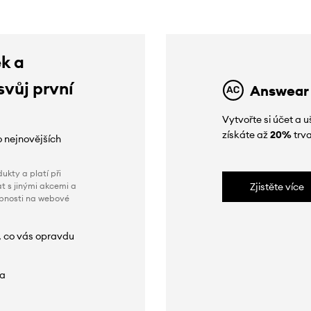
ek a
svůj první
Answear
Vytvořte si účet a
získáte až
20%
trva
o nejnovějších
ukty a platí při
t s jinými akcemi a
Zjistěte více
obnosti na webové
, co vás opravdu
da