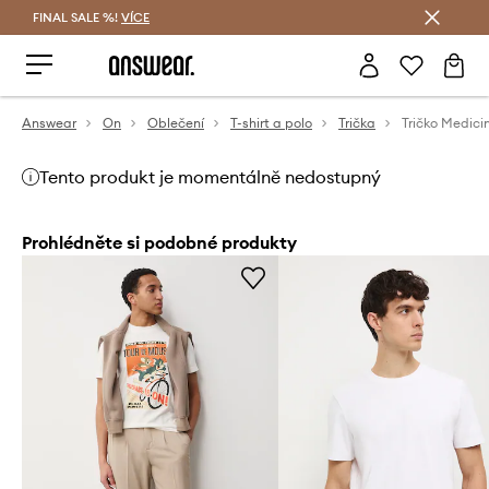
FINAL SALE %!
VÍCE
Ušetřete s Answear Club
Answear
On
Oblečení
T-shirt a polo
Trička
Tričko Medici
Tento produkt je momentálně nedostupný
Prohlédněte si podobné produkty