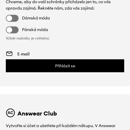
Chceme, aby do vaší schránky přicházelo jen to, co vás
opravdu zajímá. Řekněte nám, zda vás zajímá:
Dámská móda
Pánská móda
Výběr nabídky je volitelný.
Přihlásit se
Answear Club
Vytvořte si účet a ušetřete při každém nákupu. V Answear