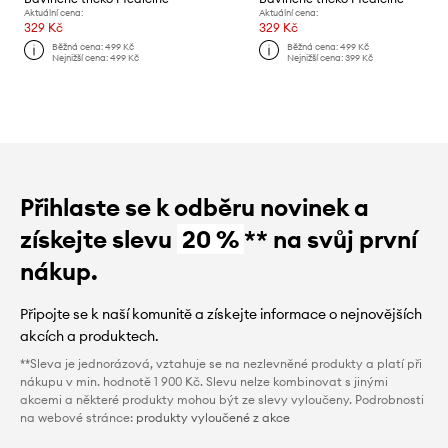
Aktuální cena:
Aktuální cena:
329 Kč
329 Kč
Běžná cena:
499 Kč
Běžná cena:
499 Kč
Nejnižší cena:
499 Kč
Nejnižší cena:
399 Kč
Přihlaste se k odběru novinek a
získejte slevu
20 %
** na svůj první
nákup.
Připojte se k naší komunitě a získejte informace o nejnovějších
akcích a produktech.
**Sleva je jednorázová, vztahuje se na nezlevněné produkty a platí při
nákupu v min. hodnotě 1 900 Kč. Slevu nelze kombinovat s jinými
akcemi a některé produkty mohou být ze slevy vyloučeny. Podrobnosti
na webové stránce:
produkty vyloučené z akce