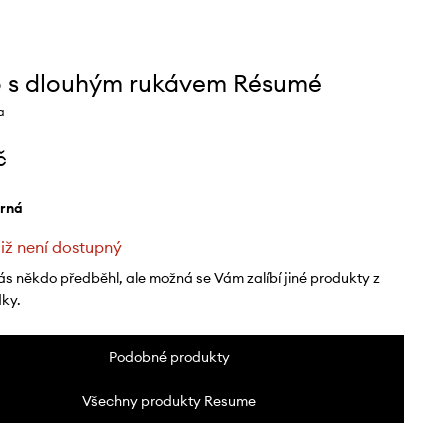
o s dlouhým rukávem Résumé
a
č
erná
již není dostupný
ás někdo předběhl, ale možná se Vám zalíbí jiné produkty z
dky.
Podobné produkty
Všechny produkty Resume