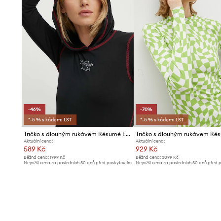
-46%
-70%
*-5 % s kódem: LST
*-5 % s kódem: LST
Tričko s dlouhým rukávem Résumé EstelleRS
Tričko s dlouhým rukávem Ré
Aktuální cena:
Aktuální cena:
589 Kč
929 Kč
Běžná cena:
1999 Kč
Běžná cena:
3099 Kč
Nejnižší cena za posledních 30 dnů před poskytnutím
Nejnižší cena za posledních 30 dnů před 
slevy:
1099 Kč
slevy:
3099 Kč