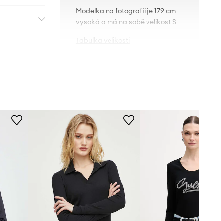
Modelka na fotografii je 179 cm
vysoká a má na sobě velikost S
Tabulka velikosti