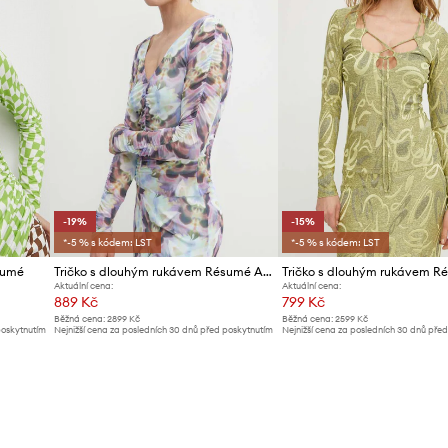
-19%
-15%
*-5 % s kódem: LST
*-5 % s kódem: LST
sumé
Tričko s dlouhým rukávem Résumé AliaRS Blouse
Tričko s dlouhým rukávem R
Aktuální cena:
Aktuální cena:
889 Kč
799 Kč
Běžná cena:
2899 Kč
Běžná cena:
2599 Kč
poskytnutím
Nejnižší cena za posledních 30 dnů před poskytnutím
Nejnižší cena za posledních 30 dnů pře
slevy:
1099 Kč
slevy:
949 Kč