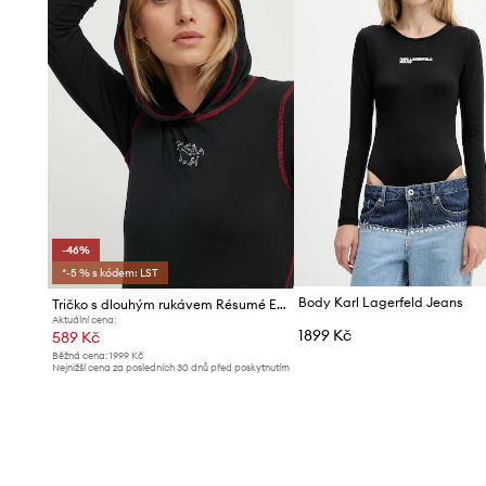
-46%
*-5 % s kódem: LST
Body Karl Lagerfeld Jeans
Tričko s dlouhým rukávem Résumé EstelleRS
Aktuální cena:
1899 Kč
589 Kč
Běžná cena:
1999 Kč
Nejnižší cena za posledních 30 dnů před poskytnutím
slevy:
1099 Kč