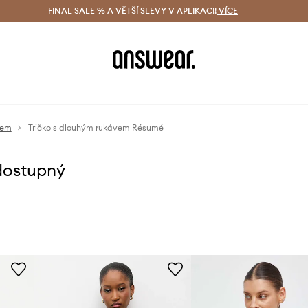
ácení zdarma (od 1800 Kč)
FINAL SALE % A VĚTŠÍ SLEVY V APLIKACI!
Doručení i do 24 h
VÍCE
Ušetřete s 
vem
Tričko s dlouhým rukávem Résumé
dostupný