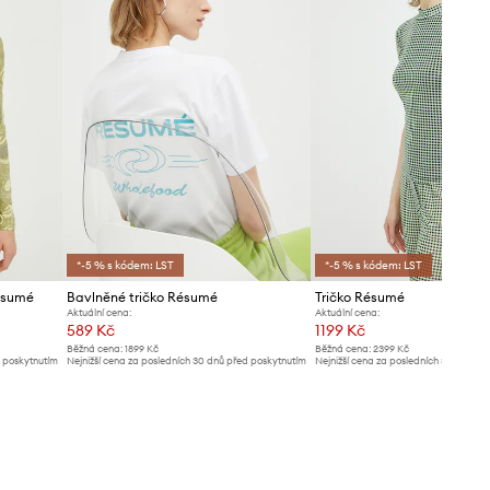
*-5 % s kódem: LST
*-5 % s kódem: LST
ésumé
Bavlněné tričko Résumé
Tričko Résumé
Aktuální cena:
Aktuální cena:
589 Kč
1199 Kč
Běžná cena:
1899 Kč
Běžná cena:
2399 Kč
d poskytnutím
Nejnižší cena za posledních 30 dnů před poskytnutím
Nejnižší cena za posledních 30 dnů př
slevy:
619 Kč
slevy:
1319 Kč