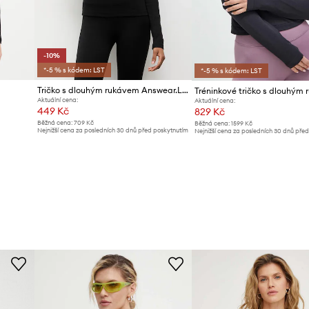
-10%
*-5 % s kódem: LST
*-5 % s kódem: LST
Tričko s dlouhým rukávem Answear.LAB
Aktuální cena:
Aktuální cena:
449 Kč
829 Kč
Běžná cena:
709 Kč
Běžná cena:
1599 Kč
Nejnižší cena za posledních 30 dnů před poskytnutím
Nejnižší cena za posledních 30 dnů pře
slevy:
499 Kč
slevy:
859 Kč