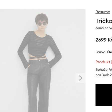
Resume
Tričk
černá barv
2699 K
Barva:
č
Produkt 
Bohužel V
naší nabí