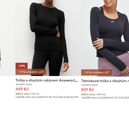
-10%
*-5 % s kódem: LST
*-5 % s kódem: LST
Tričko s dlouhým rukávem Answear.LAB
Aktuální cena:
Aktuální cena:
449 Kč
829 Kč
Běžná cena:
709 Kč
Běžná cena:
1599 Kč
Nejnižší cena za posledních 30 dnů před poskytnutím
Nejnižší cena za posledních 30 dnů pře
slevy:
499 Kč
slevy:
859 Kč