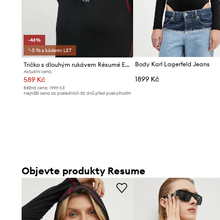
-46%
*-5 % s kódem: LST
Body Karl Lagerfeld Jeans
Tričko s dlouhým rukávem Résumé EstelleRS
Aktuální cena:
1899 Kč
589 Kč
Běžná cena:
1999 Kč
Nejnižší cena za posledních 30 dnů před poskytnutím
slevy:
1099 Kč
Objevte produkty Resume