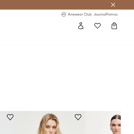
Answear Club
- 20 % na první objednávku
Answear Club
Journal
Pomoc