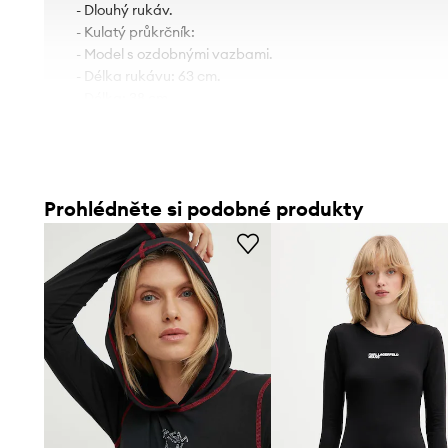
- Dlouhý rukáv.
- Kulatý průkrčník:
- Model s ozdobnými vazbami.
- Délka rukávu: 63 cm.
- Délka: 38 cm.
- Šířka v podpaží: 41 cm.
- Rozměry pro velikost: S.
Prohlédněte si podobné produkty