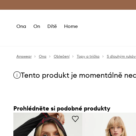
Premium Fashion Benefits
Doručení a vr
Ona
On
Dítě
Home
Answear
Ona
Oblečení
Topy a trička
S dlouhým ruká
Tento produkt je momentálně ne
Prohlédněte si podobné produkty