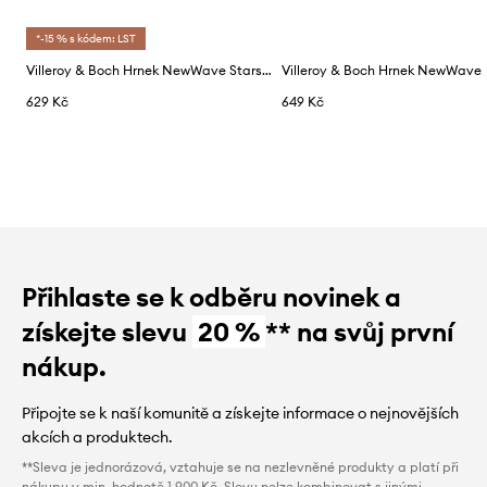
*-15 % s kódem: LST
Villeroy & Boch Hrnek NewWave Stars, Byk
Villeroy & Boch Hrnek NewWave
629 Kč
649 Kč
Přihlaste se k odběru novinek a
získejte slevu
20 %
** na svůj první
nákup.
Připojte se k naší komunitě a získejte informace o nejnovějších
akcích a produktech.
**Sleva je jednorázová, vztahuje se na nezlevněné produkty a platí při
nákupu v min. hodnotě 1 900 Kč. Slevu nelze kombinovat s jinými