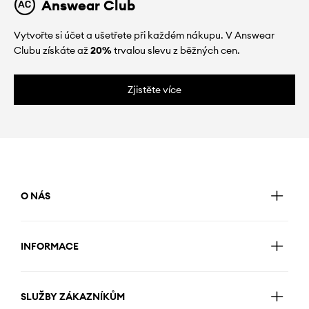
Answear Club
Vytvořte si účet a ušetřete při každém nákupu. V Answear
Clubu získáte až
20%
trvalou slevu z běžných cen.
Zjistěte více
O NÁS
INFORMACE
SLUŽBY ZÁKAZNÍKŮM