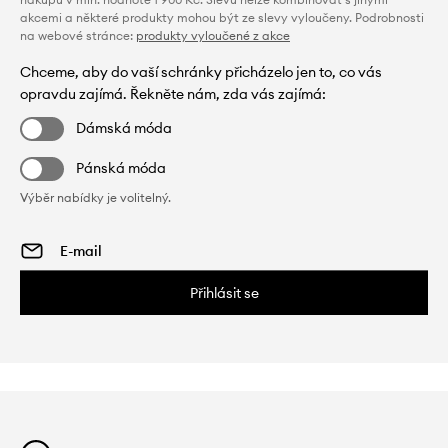
akcemi a některé produkty mohou být ze slevy vyloučeny. Podrobnosti
na webové stránce:
produkty vyloučené z akce
Chceme, aby do vaší schránky přicházelo jen to, co vás
opravdu zajímá. Řekněte nám, zda vás zajímá:
Dámská móda
Pánská móda
Výběr nabídky je volitelný.
Přihlásit se