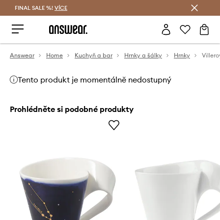
FINAL SALE %!
VÍCE
Ušetřete s Answear Club
Answear
Home
Kuchyň a bar
Hrnky a šálky
Hrnky
Ville
Tento produkt je momentálně nedostupný
Prohlédněte si podobné produkty