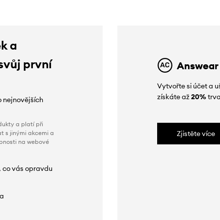
ek a
svůj první
Answear
Vytvořte si účet a
získáte až
20%
trva
o nejnovějších
ukty a platí při
t s jinými akcemi a
Zjistěte více
obnosti na webové
, co vás opravdu
da