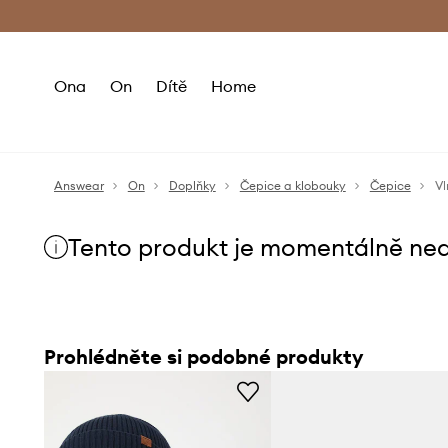
Premium Fashion Benefits
Doručení a vr
Ona
On
Dítě
Home
Answear
On
Doplňky
Čepice a klobouky
Čepice
Vl
Tento produkt je momentálně ne
Prohlédněte si podobné produkty