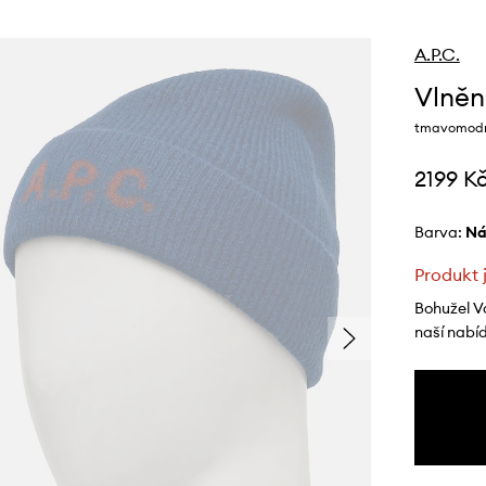
A.P.C.
Vlněn
tmavomodr
2199 K
Barva:
n
Produkt 
Bohužel V
naší nabí