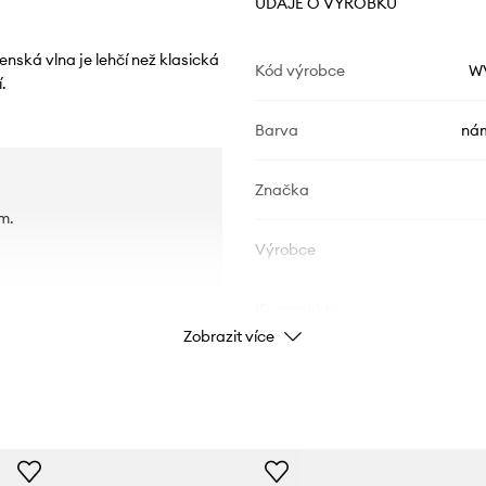
ÚDAJE O VÝROBKU
nská vlna je lehčí než klasická
Kód výrobce
W
.
Barva
nám
Značka
m.
Výrobce
ID produktu
Zobrazit více