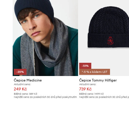
-10%
-35%
*-5 % s kódem: LST
Čepice Medicine
Čepice Tommy Hilfiger
Aktuální cena:
Aktuální cena:
249 Kč
739 Kč
Běžná cena:
389 Kč
Běžná cena:
1499 Kč
Nejnižší cena za posledních 30 dnů před poskytnutím
Nejnižší cena za posledních 30 dnů před 
slevy:
389 Kč
slevy:
829 Kč