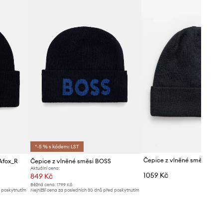
*-5 % s kódem: LST
Čepice z vlněné směsi Ross
Afox_R
Čepice z vlněné směsi BOSS
Aktuální cena:
1059 Kč
849 Kč
Běžná cena:
1799 Kč
d poskytnutím
Nejnižší cena za posledních 30 dnů před poskytnutím
slevy:
939 Kč