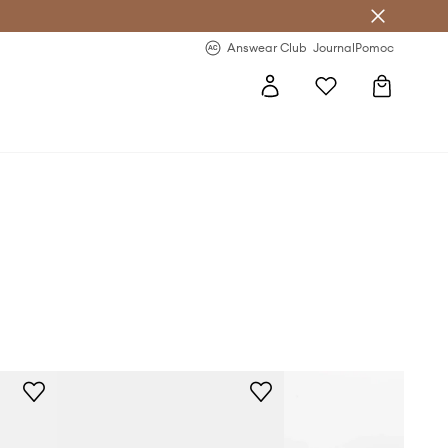
Answear Club
- 20 % na první objednávku
Answear Club
Journal
Pomoc