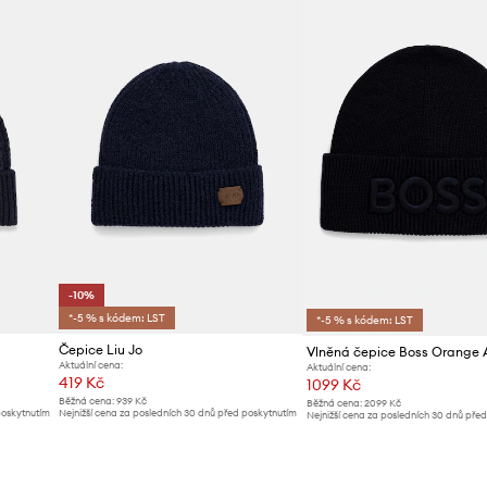
-10%
*-5 % s kódem: LST
*-5 % s kódem: LST
Čepice Liu Jo
Vlněná čepice Boss Orange 
Aktuální cena:
Aktuální cena:
419 Kč
1099 Kč
Běžná cena:
939 Kč
Běžná cena:
2099 Kč
poskytnutím
Nejnižší cena za posledních 30 dnů před poskytnutím
Nejnižší cena za posledních 30 dnů pře
slevy:
469 Kč
slevy:
1199 Kč