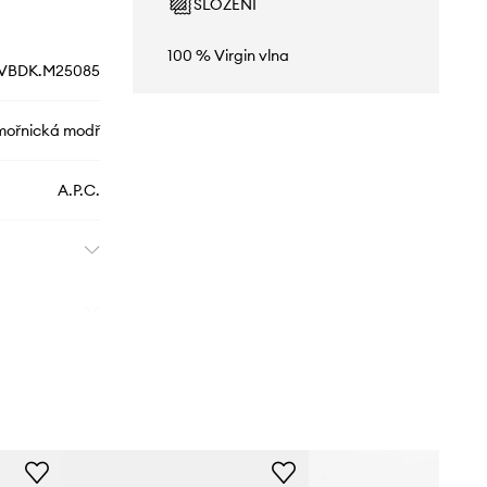
SLOŽENÍ
100 % Virgin vlna
VBDK.M25085
ořnická modř
A.P.C.