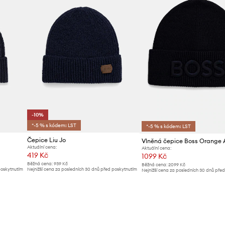
-10%
*-5 % s kódem: LST
*-5 % s kódem: LST
Čepice Liu Jo
Vlněná čepice Boss Orange 
Aktuální cena:
Aktuální cena:
419 Kč
1099 Kč
Běžná cena:
939 Kč
Běžná cena:
2099 Kč
poskytnutím
Nejnižší cena za posledních 30 dnů před poskytnutím
Nejnižší cena za posledních 30 dnů pře
slevy:
469 Kč
slevy:
1199 Kč