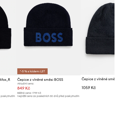
*-5 % s kódem: LST
Čepice z vlněné směsi Ross
Afox_R
Čepice z vlněné směsi BOSS
Aktuální cena:
1059 Kč
849 Kč
Běžná cena:
1799 Kč
d poskytnutím
Nejnižší cena za posledních 30 dnů před poskytnutím
slevy:
939 Kč