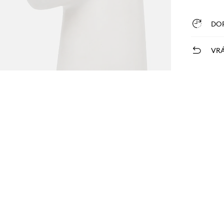
DO
VRÁ