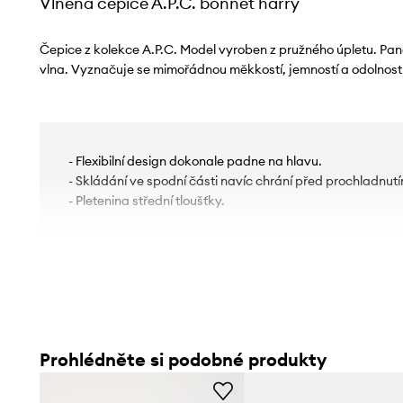
Vlněná čepice A.P.C. bonnet harry
Čepice z kolekce A.P.C. Model vyroben z pružného úpletu. Pane
vlna. Vyznačuje se mimořádnou měkkostí, jemností a odolností
- Flexibilní design dokonale padne na hlavu.
- Skládání ve spodní části navíc chrání před prochladnutí
- Pletenina střední tloušťky.
Prohlédněte si podobné produkty