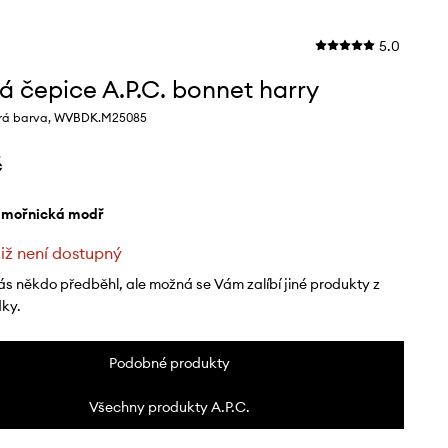
5.0
á čepice A.P.C. bonnet harry
á barva, WVBDK.M25085
č
ámořnická modř
již není dostupný
ás někdo předběhl, ale možná se Vám zalíbí jiné produkty z
dky.
Podobné produkty
Všechny produkty A.P.C.