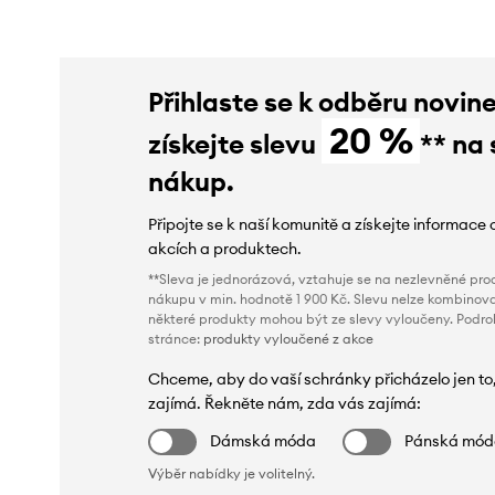
Přihlaste se k odběru novin
20 %
získejte slevu
** na 
nákup.
Připojte se k naší komunitě a získejte informace 
akcích a produktech.
**Sleva je jednorázová, vztahuje se na nezlevněné prod
nákupu v min. hodnotě 1 900 Kč. Slevu nelze kombinova
některé produkty mohou být ze slevy vyloučeny. Podr
stránce:
produkty vyloučené z akce
Chceme, aby do vaší schránky přicházelo jen to
zajímá. Řekněte nám, zda vás zajímá:
Dámská móda
Pánská mó
Výběr nabídky je volitelný.