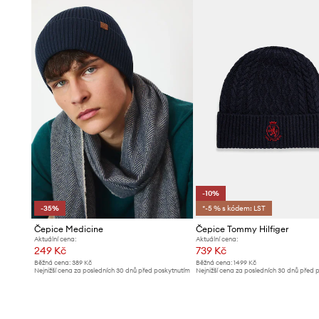
-10%
-35%
*-5 % s kódem: LST
Čepice Medicine
Čepice Tommy Hilfiger
Aktuální cena:
Aktuální cena:
249 Kč
739 Kč
Běžná cena:
389 Kč
Běžná cena:
1499 Kč
Nejnižší cena za posledních 30 dnů před poskytnutím
Nejnižší cena za posledních 30 dnů před 
slevy:
389 Kč
slevy:
829 Kč