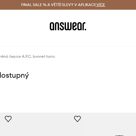
ácení zdarma (od 1800 Kč)
FINAL SALE % A VĚTŠÍ SLEVY V APLIKACI!
Doručení i do 24 h
VÍCE
Ušetřete s 
něná čepice A.P.C. bonnet harry
dostupný