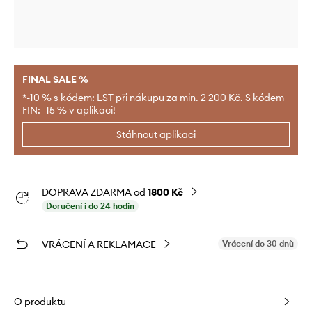
FINAL SALE %
*-10 % s kódem: LST při nákupu za min. 2 200 Kč. S kódem
FIN: -15 % v aplikaci!
Stáhnout aplikaci
DOPRAVA ZDARMA od
1800 Kč
Doručení i do 24 hodin
VRÁCENÍ A REKLAMACE
Vrácení do 30 dnů
O produktu