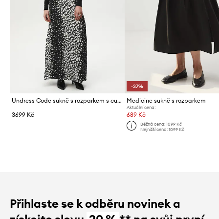
-37%
Undress Code sukně s rozparkem s cupro Mary Jane
Medicine sukně s rozparkem
Aktuální cena:
3699 Kč
689 Kč
Běžná cena:
1099 Kč
Nejnižší cena:
1099 Kč
Přihlaste se k odběru novinek a
získejte slevu
20 %
** na svůj první