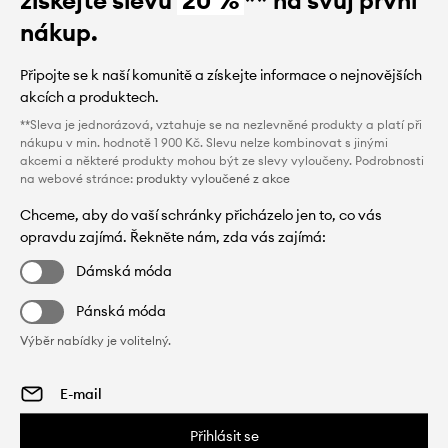
nákup.
Připojte se k naší komunitě a získejte informace o nejnovějších
akcích a produktech.
**Sleva je jednorázová, vztahuje se na nezlevněné produkty a platí při
nákupu v min. hodnotě 1 900 Kč. Slevu nelze kombinovat s jinými
akcemi a některé produkty mohou být ze slevy vyloučeny. Podrobnosti
na webové stránce:
produkty vyloučené z akce
Chceme, aby do vaší schránky přicházelo jen to, co vás
opravdu zajímá. Řekněte nám, zda vás zajímá:
Dámská móda
Pánská móda
Výběr nabídky je volitelný.
Přihlásit se