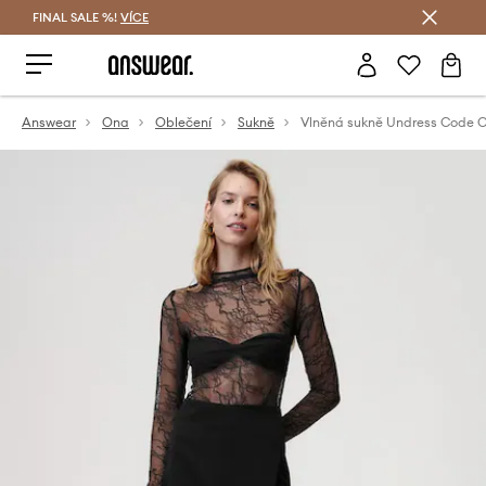
FINAL SALE %!
VÍCE
Ušetřete s Answear Club
Answear
Ona
Oblečení
Sukně