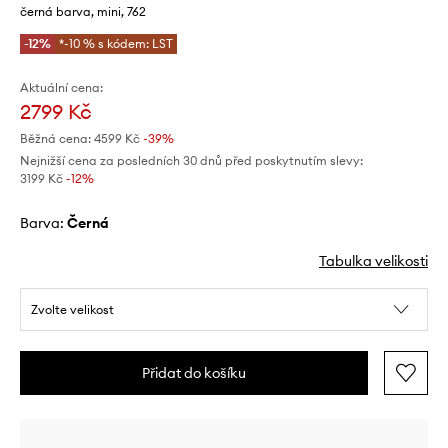
černá barva, mini, 762
-12%
*-10 % s kódem: LST
Aktuální cena:
2799 Kč
Běžná cena:
4599 Kč
-39%
Nejnižší cena za posledních 30 dnů před poskytnutím slevy:
3199 Kč
 -12%
Barva:
černá
Tabulka velikosti
Zvolte velikost
Přidat do košíku