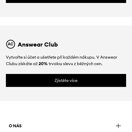
Answear Club
Vytvořte si účet a ušetřete při každém nákupu. V Answear
Clubu získáte až
20%
trvalou slevu z běžných cen.
Zjistěte více
O NÁS