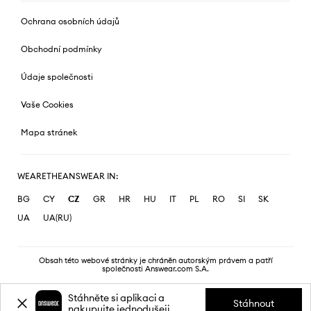
Ochrana osobních údajů
Obchodní podmínky
Údaje společnosti
Vaše Cookies
Mapa stránek
WEARETHEANSWEAR IN:
BG
CY
CZ
GR
HR
HU
IT
PL
RO
SI
SK
UA
UA(RU)
Obsah této webové stránky je chráněn autorským právem a patří
společnosti Answear.com S.A.
Stáhněte si aplikaci a
Stáhnout
nakupujte jednodušeji