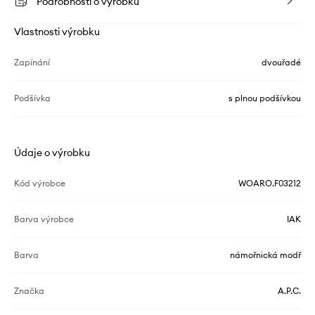
Podrobnosti o výrobku
Vlastnosti výrobku
Zapínání
dvouřadé
Podšívka
s plnou podšívkou
Údaje o výrobku
Kód výrobce
WOARO.F03212
Barva výrobce
IAK
Barva
námořnická modř
Značka
A.P.C.