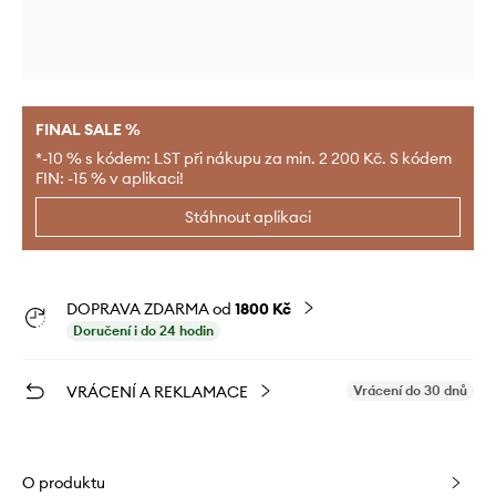
FINAL SALE %
*-10 % s kódem: LST při nákupu za min. 2 200 Kč. S kódem
FIN: -15 % v aplikaci!
Stáhnout aplikaci
DOPRAVA ZDARMA od
1800 Kč
Doručení i do 24 hodin
VRÁCENÍ A REKLAMACE
Vrácení do 30 dnů
O produktu