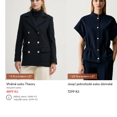
*-5 % s kódem: LST
*-25 % s kódem: LST
Vlněné sako Theory
Joop! jednořadé sako dámské
Aktuální cena:
4899 Kč
7299 Kč
Běžná cena:
13989 Kč
Nejnižší cena:
5099 Kč