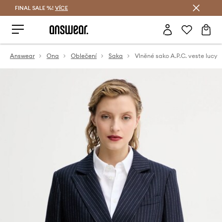
FINAL SALE %!
VÍCE
Ušetřete s Answear Club
Answear
Ona
Oblečení
Saka
Vlněné sako A.P.C. veste lucy