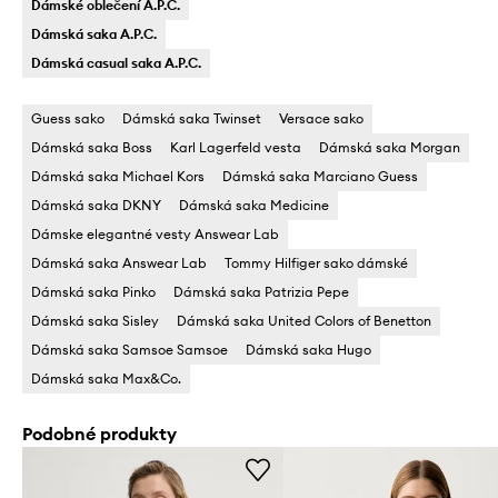
Dámské oblečení A.P.C.
Dámská saka A.P.C.
Dámská casual saka A.P.C.
Guess sako
Dámská saka Twinset
Versace sako
Dámská saka Boss
Karl Lagerfeld vesta
Dámská saka Morgan
Dámská saka Michael Kors
Dámská saka Marciano Guess
Dámská saka DKNY
Dámská saka Medicine
Dámske elegantné vesty Answear Lab
Dámská saka Answear Lab
Tommy Hilfiger sako dámské
Dámská saka Pinko
Dámská saka Patrizia Pepe
Dámská saka Sisley
Dámská saka United Colors of Benetton
Dámská saka Samsoe Samsoe
Dámská saka Hugo
Dámská saka Max&Co.
Podobné produkty