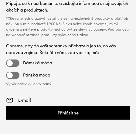
Připojte se k naší komunitě a získejte informace o nejnovějších
akcích a produktech.
**Sleva je jednorázová, vztahuje se na nezlevněné produkty a platí při
nákupu v min. hodnotě 1 900 Kč. Slevu nelze kombinovat s jinými
akcemi a některé produkty mohou být ze slevy vyloučeny. Podrobnosti
na webové stránce:
produkty vyloučené z akce
Chceme, aby do vaší schránky přicházelo jen to, co vás
opravdu zajímá. Řekněte nám, zda vás zajímá:
Dámská móda
Pánská móda
Výběr nabídky je volitelný.
Přihlásit se