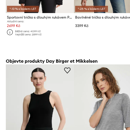
*-10 % s kódem: LST
*-25 % s kódem: LST
Sportovní tričko s dlouhým rukávem Peak Performance Trail
Aktuální cena:
2699 Kč
3399 Kč
Běžná cena:
4099 Kč
Nejnižší cena:
2899 Kč
Objevte produkty Day Birger et Mikkelsen