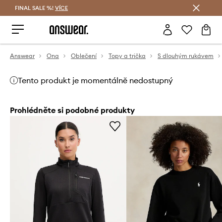
FINAL SALE %!
VÍCE
Ušetřete s Answear Club
Answear
Ona
Oblečení
Topy a trička
S dlouhým rukávem
Tento produkt je momentálně nedostupný
Prohlédněte si podobné produkty