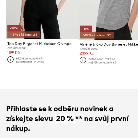
-20%
-11%
*-5 % s kódem: LST
*-10 % s kódem: LST
Top Day Birger et Mikkelsen Olympe
Aktuální cena:
Aktuální cena:
1199 Kč
2399 Kč
Běžná cena:
2299 Kč
Běžná cena:
3299 Kč
Nejnižší cena:
1499 Kč
Nejnižší cena:
2699 Kč
Přihlaste se k odběru novinek a
získejte slevu
20 %
** na svůj první
nákup.