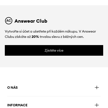
Answear Club
Vytvořte si účet a ušetřete při každém nákupu. V Answear
Clubu získáte až
20%
trvalou slevu z běžných cen.
Zjistěte více
O NÁS
INFORMACE