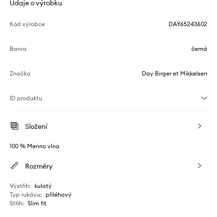
Údaje o výrobku
Kód výrobce
DAY65243602
Barva
černá
Značka
Day Birger et Mikkelsen
ID produktu
Složení
100 % Merino vlna
Rozměry
Výstřih
:
kulatý
Typ rukávu
:
přiléhavý
Střih
:
Slim fit