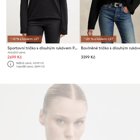
*-10 % s kódem: LST
*-25 % s kódem: LST
Sportovní tričko s dlouhým rukávem Peak Performance Trail
Aktuální cena:
2699 Kč
3399 Kč
Běžná cena:
4099 Kč
Nejnižší cena:
2899 Kč