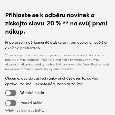
Přihlaste se k odběru novinek a
získejte slevu
20 %
** na svůj první
nákup.
Připojte se k naší komunitě a získejte informace o nejnovějších
akcích a produktech.
**Sleva je jednorázová, vztahuje se na nezlevněné produkty a platí při
nákupu v min. hodnotě 1 900 Kč. Slevu nelze kombinovat s jinými
akcemi a některé produkty mohou být ze slevy vyloučeny. Podrobnosti
na webové stránce:
produkty vyloučené z akce
Chceme, aby do vaší schránky přicházelo jen to, co vás
opravdu zajímá. Řekněte nám, zda vás zajímá:
Dámská móda
Pánská móda
Výběr nabídky je volitelný.