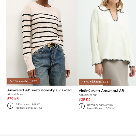
*-5 % s kódem: LST
*-5 % s kódem: LST
Answear.LAB svetr dámský s viskózou
Vlněný svetr Answear.LAB
Aktuální cena:
Aktuální cena:
579 Kč
909 Kč
Běžná cena:
989 Kč
Běžná cena:
1699 Kč
Nejnižší cena:
609 Kč
Nejnižší cena:
1009 Kč