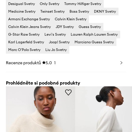
Desigual Svetry
Only Svetry
Tommy Hilfiger Svetry
Medicine Svetry
Twinset Svetry
Boss Svetry
DKNY Svetry
Armani Exchange Svetry
Calvin Klein Svetry
Calvin Klein Jeans Svetry
JDY Svetry
Guess Svetry
G-Star Raw Svetry
Levi's Svetry
Lauren Ralph Lauren Svetry
Karl Lagerfeld Svetry
Joop! Svetry
Marciano Guess Svetry
Marc O'Polo Svetry
Liu Jo Svetry
Recenze produktů
5.0
1
Prohlédněte si podobné produkty