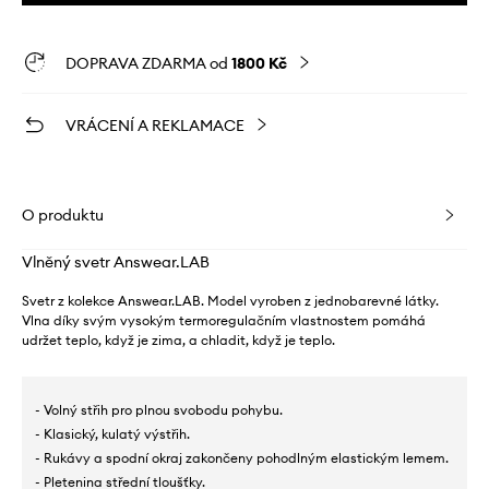
DOPRAVA ZDARMA od
1800 Kč
VRÁCENÍ A REKLAMACE
O produktu
Vlněný svetr Answear.LAB
Svetr z kolekce Answear.LAB. Model vyroben z jednobarevné látky.
Vlna díky svým vysokým termoregulačním vlastnostem pomáhá
udržet teplo, když je zima, a chladit, když je teplo.
- Volný střih pro plnou svobodu pohybu.
- Klasický, kulatý výstřih.
- Rukávy a spodní okraj zakončeny pohodlným elastickým lemem.
- Pletenina střední tloušťky.