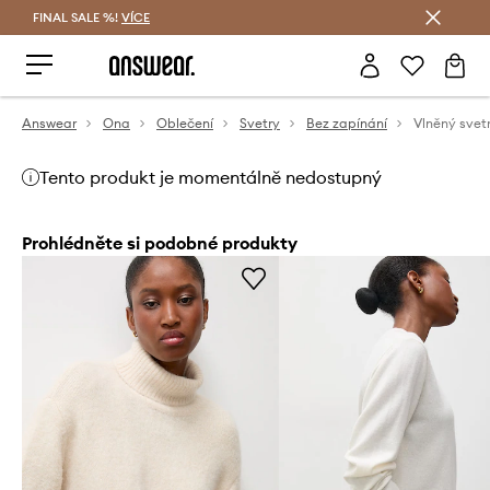
FINAL SALE %!
VÍCE
Ušetřete s Answear Club
Answear
Ona
Oblečení
Svetry
Bez zapínání
Vlněný svet
Tento produkt je momentálně nedostupný
Prohlédněte si podobné produkty