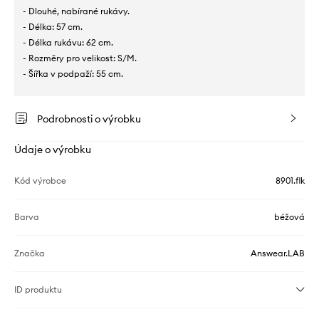
- Dlouhé, nabírané rukávy.
- Délka: 57 cm.
- Délka rukávu: 62 cm.
- Rozměry pro velikost: S/M.
- Šířka v podpaží: 55 cm.
Podrobnosti o výrobku
Údaje o výrobku
Kód výrobce
8901.flk
Barva
béžová
Značka
Answear.LAB
ID produktu