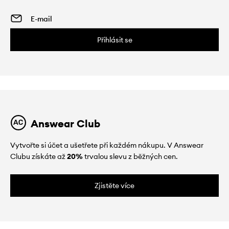
Přihlásit se
Answear Club
Vytvořte si účet a ušetřete při každém nákupu. V Answear
Clubu získáte až
20%
trvalou slevu z běžných cen.
Zjistěte více