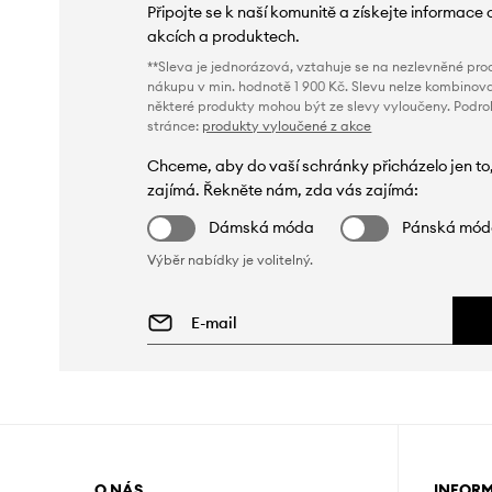
Připojte se k naší komunitě a získejte informace 
akcích a produktech.
**Sleva je jednorázová, vztahuje se na nezlevněné prod
nákupu v min. hodnotě 1 900 Kč. Slevu nelze kombinova
některé produkty mohou být ze slevy vyloučeny. Podr
stránce:
produkty vyloučené z akce
Chceme, aby do vaší schránky přicházelo jen to
zajímá. Řekněte nám, zda vás zajímá:
Dámská móda
Pánská mó
Výběr nabídky je volitelný.
O NÁS
INFOR