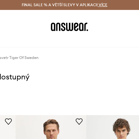
ácení zdarma (od 1800 Kč)
FINAL SALE % A VĚTŠÍ SLEVY V APLIKACI!
Doručení i do 24 h
VÍCE
Ušetřete s 
svetr Tiger Of Sweden
dostupný