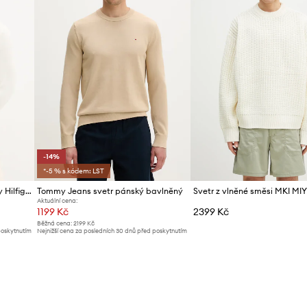
-14%
*-5 % s kódem: LST
Svetr s příměsí kašmíru Tommy Hilfiger
Tommy Jeans svetr pánský bavlněný
Aktuální cena:
1199 Kč
2399 Kč
Běžná cena:
2199 Kč
poskytnutím
Nejnižší cena za posledních 30 dnů před poskytnutím
slevy:
1399 Kč