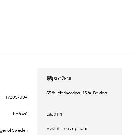
SLOŽENÍ
55 % Merino vlna, 45 % Bavlna
T72057004
béžová
STŘIH
Výstřih
:
na zapínání
iger of Sweden