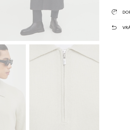
DO
VRÁ