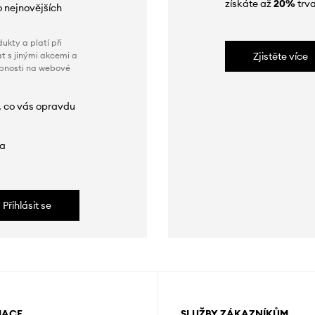
získáte až
20%
trva
o nejnovějších
ukty a platí při
t s jinými akcemi a
Zjistěte více
obnosti na webové
, co vás opravdu
da
Přihlásit se
MACE
SLUŽBY ZÁKAZNÍKŮM