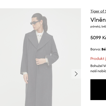
Tiger of
Vlněn
pánský, bé
5099 K
Barva:
b
Produkt 
Bohužel V
naší nabí