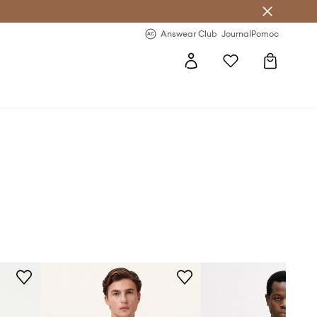
Answear Club
- 20 % na první objednávku
Answear Club
Journal
Pomoc