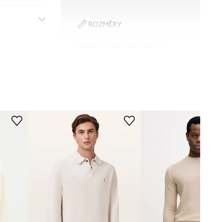
ROZMĚRY
Model na fotografii je 185 cm
vysoký a má na sobě velikost M
Tabulka velikosti