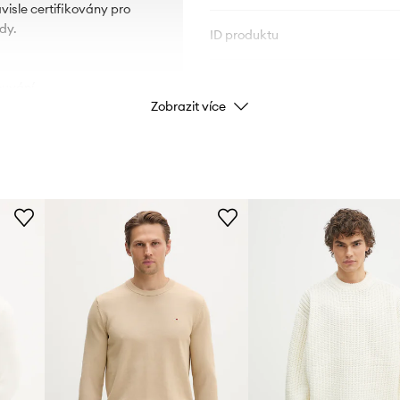
visle certifikovány pro
dy.
ID produktu
ouvání.
Zobrazit více
ým lemem.