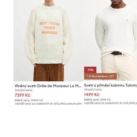
-11%
*-5 % s kódem: LST
Vlněný svetr Drôle de Monsieur La Maille TressEe Slogan
Aktuální cena:
Aktuální cena:
1499 Kč
7399 Kč
Běžná cena:
2989 Kč
Běžná cena:
14990 Kč
Nejnižší cena za posledních 30 dnů před 
Nejnižší cena za posledních 30 dnů před poskytnutím
slevy:
1699 Kč
slevy:
7939 Kč