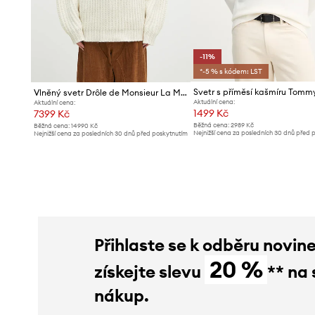
-11%
*-5 % s kódem: LST
Vlněný svetr Drôle de Monsieur La Maille TressEe Slogan
Aktuální cena:
Aktuální cena:
1499 Kč
7399 Kč
Běžná cena:
2989 Kč
Běžná cena:
14990 Kč
Nejnižší cena za posledních 30 dnů před 
Nejnižší cena za posledních 30 dnů před poskytnutím
slevy:
1699 Kč
slevy:
7939 Kč
Přihlaste se k odběru novin
20 %
získejte slevu
** na 
nákup.