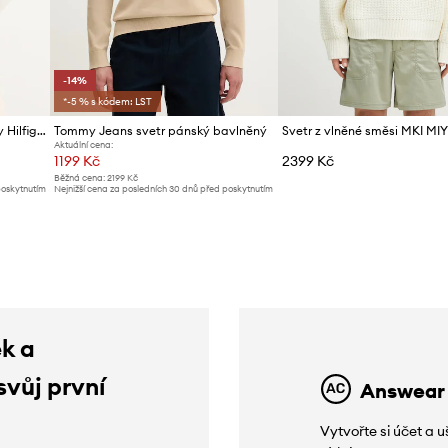
-14%
*-5 % s kódem: LST
Svetr s příměsí kašmíru Tommy Hilfiger
Tommy Jeans svetr pánský bavlněný
Aktuální cena:
1199 Kč
2399 Kč
Běžná cena:
2199 Kč
poskytnutím
Nejnižší cena za posledních 30 dnů před poskytnutím
slevy:
1399 Kč
ek a
svůj první
Answear
Vytvořte si účet a