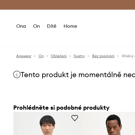
Premium Fashion Benefits
Doručení a vr
Ona
On
Dítě
Home
Answear
On
Oblečení
Svetry
Bez zapínání
Vlněný 
Tento produkt je momentálně ne
Prohlédněte si podobné produkty