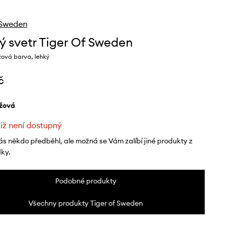
 Sweden
ý svetr Tiger Of Sweden
žová barva, lehký
č
éžová
již není dostupný
ás někdo předběhl, ale možná se Vám zalíbí jiné produkty z
dky.
Podobné produkty
Všechny produkty Tiger of Sweden