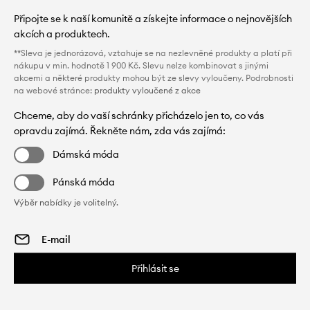
Připojte se k naší komunitě a získejte informace o nejnovějších
akcích a produktech.
**Sleva je jednorázová, vztahuje se na nezlevněné produkty a platí při
nákupu v min. hodnotě 1 900 Kč. Slevu nelze kombinovat s jinými
akcemi a některé produkty mohou být ze slevy vyloučeny. Podrobnosti
na webové stránce:
produkty vyloučené z akce
Chceme, aby do vaší schránky přicházelo jen to, co vás
opravdu zajímá. Řekněte nám, zda vás zajímá:
Dámská móda
Pánská móda
Výběr nabídky je volitelný.
Přihlásit se