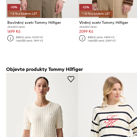
-10%
-12%
*-5 % s kódem: LST
*-10 % s kódem: LST
Bavlněný svetr Tommy Hilfiger
Vlněný svetr Tommy Hilfiger
Aktuální cena:
Aktuální cena:
1699 Kč
2099 Kč
Běžná cena:
4099 Kč
Běžná cena:
4899 Kč
Nejnižší cena:
1899 Kč
Nejnižší cena:
2399 Kč
Objevte produkty Tommy Hilfiger