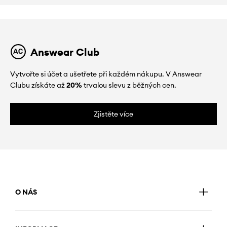
Answear Club
Vytvořte si účet a ušetřete při každém nákupu. V Answear
Clubu získáte až
20%
trvalou slevu z běžných cen.
Zjistěte více
O NÁS