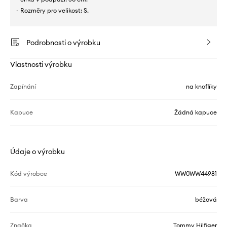
- Rozměry pro velikost: S.
Podrobnosti o výrobku
Vlastnosti výrobku
Zapínání
na knoflíky
Kapuce
Žádná kapuce
Údaje o výrobku
Kód výrobce
WW0WW44981
Barva
béžová
Značka
Tommy Hilfiger