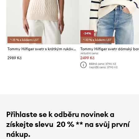
-34%
*-15 % s kódem: LST
*-10 % s kódem: LST
Tommy Hilfiger svetr s krátkým rukávem dámský bavlněný
Aktuální cena:
2989 Kč
2499 Kč
Běžná cena:
3790 Kč
Nejnižší cena:
3790 Kč
Přihlaste se k odběru novinek a
získejte slevu
20 %
** na svůj první
nákup.