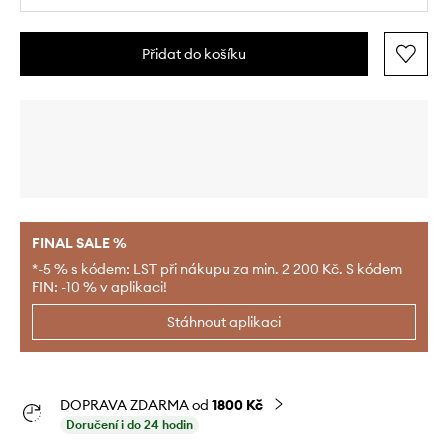
Přidat do košíku
FINAL SALE %
*-5 % s kódem: LST při nákupu za min. 2 200 Kč. S kódem
FIN: -10 % v aplikaci!
Stáhnout aplikaci
DOPRAVA ZDARMA od
1800 Kč
Doručení i do 24 hodin