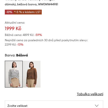
dámský, béžová barva, WW0WW44981
-13%
*-5 % s kódem: LST
Aktuální cena:
1999 Kč
Běžná cena:
4899 Kč
-59%
Nejnižší cena za posledních 30 dnů před poskytnutím slevy:
2299 Kč
 -13%
Barva:
béžová
Tabulka velikosti
Zvolte velikost