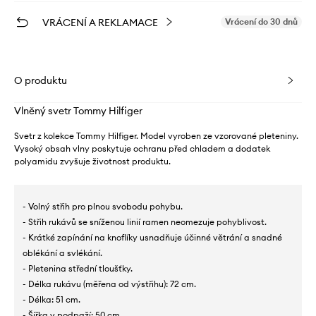
VRÁCENÍ A REKLAMACE
Vrácení do 30 dnů
O produktu
Vlněný svetr Tommy Hilfiger
Svetr z kolekce Tommy Hilfiger. Model vyroben ze vzorované pleteniny.
Vysoký obsah vlny poskytuje ochranu před chladem a dodatek
polyamidu zvyšuje životnost produktu.
- Volný střih pro plnou svobodu pohybu.
- Střih rukávů se sníženou linií ramen neomezuje pohyblivost.
- Krátké zapínání na knoflíky usnadňuje účinné větrání a snadné
oblékání a svlékání.
- Pletenina střední tloušťky.
- Délka rukávu (měřena od výstřihu): 72 cm.
- Délka: 51 cm.
- Šířka v podpaží: 50 cm.