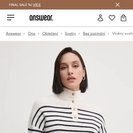
FINAL SALE %!
VÍCE
Ušetřete s Answear Club
Answear
Ona
Oblečení
Svetry
Bez zapínání
Vlněný svet