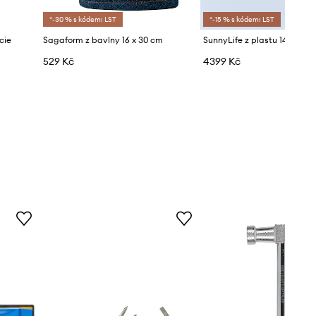
*-30 % s kódem: LST
*-15 % s kódem: LST
cie
Sagaform z bavlny 16 x 30 cm
SunnyLife z plastu 140 x 140
529 Kč
4399 Kč