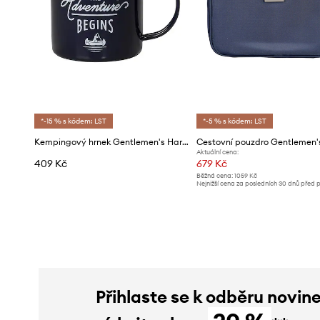
*-15 % s kódem: LST
*-5 % s kódem: LST
Kempingový hrnek Gentlemen's Hardware 325 ml
Aktuální cena:
409 Kč
679 Kč
Běžná cena:
1059 Kč
Nejnižší cena za posledních 30 dnů před 
slevy:
709 Kč
Přihlaste se k odběru novin