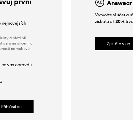
svůj první
Answear
Vytvořte si účet a
získáte až
20%
trva
o nejnovějších
ukty a platí při
t s jinými akcemi a
Zjistěte více
obnosti na webové
, co vás opravdu
da
Přihlásit se