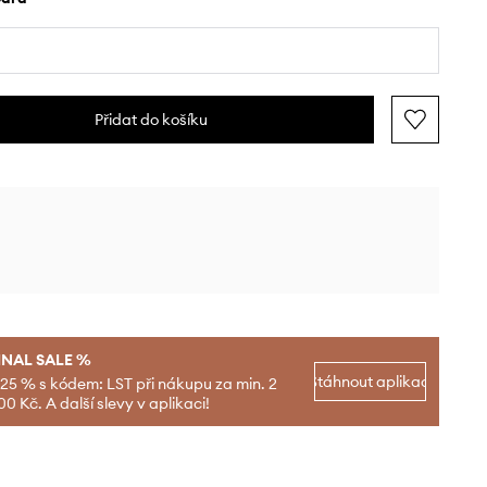
Přidat do košíku
INAL SALE %
Stáhnout aplikaci
-25 % s kódem: LST při nákupu za min. 2
00 Kč. A další slevy v aplikaci!