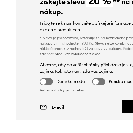
20 %
získejte slevu
** na 
nákup.
Připojte se k naší komunitě a získejte informace 
akcích a produktech.
**Sleva je jednorázová, vztahuje se na nezlevněné prod
nákupu v min. hodnotě 1 900 Kč. Slevu nelze kombinova
některé produkty mohou být ze slevy vyloučeny. Podr
stránce:
produkty vyloučené z akce
Chceme, aby do vaší schránky přicházelo jen to
zajímá. Řekněte nám, zda vás zajímá:
Dámská móda
Pánská mó
Výběr nabídky je volitelný.