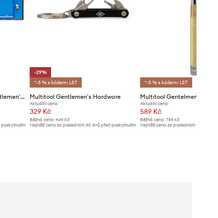
-29%
*-5 % s kódem: LST
*-5 % s kódem: LST
Kempingová harmonika Gentlemen's Hardware
Multitool Gentlemen's Hardware
Aktuální cena:
Aktuální cena:
329 Kč
589 Kč
Běžná cena:
469 Kč
Běžná cena:
759 Kč
d poskytnutím
Nejnižší cena za posledních 30 dnů před poskytnutím
Nejnižší cena za posledních 30 dnů př
slevy:
469 Kč
slevy:
619 Kč