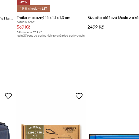
-19%
*-5 % s kódem: LST
Troika mosazný 15 x 1,1 x 1,3 cm
Bizzotto plážové křeslo z aká
Kempingový hrnek Gentlemen's Hardware 325 ml
Aktuální cena:
569 Kč
2499 Kč
Běžná cena:
709 Kč
Nejnižší cena za posledních 30 dnů před poskytnutím
slevy:
709 Kč