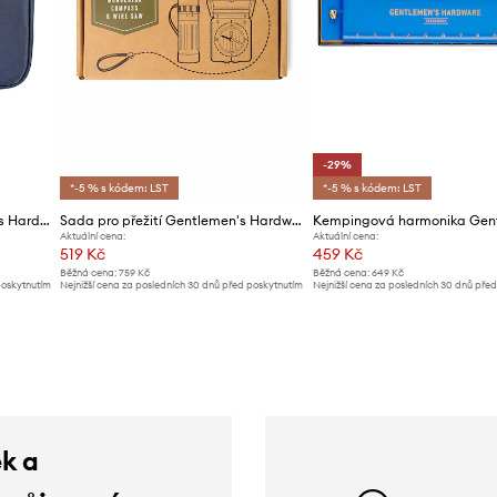
-29%
*-5 % s kódem: LST
*-5 % s kódem: LST
Cestovní pouzdro Gentlemen's Hardware Travel Tech Case
Sada pro přežití Gentlemen's Hardware Explorer Kit
Aktuální cena:
Aktuální cena:
519 Kč
459 Kč
Běžná cena:
759 Kč
Běžná cena:
649 Kč
poskytnutím
Nejnižší cena za posledních 30 dnů před poskytnutím
Nejnižší cena za posledních 30 dnů pře
slevy:
549 Kč
slevy:
649 Kč
ek a