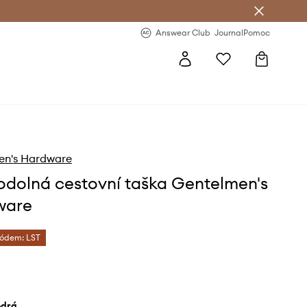
Answear Club
- 20 % na první objednávku
Answear Club
Journal
Pomoc
en's Hardware
dolná cestovní taška Gentelmen's
ware
kódem: LST
odrá