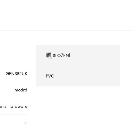
SLOŽENÍ
GEN382UK
PVC
modrá
en's Hardware