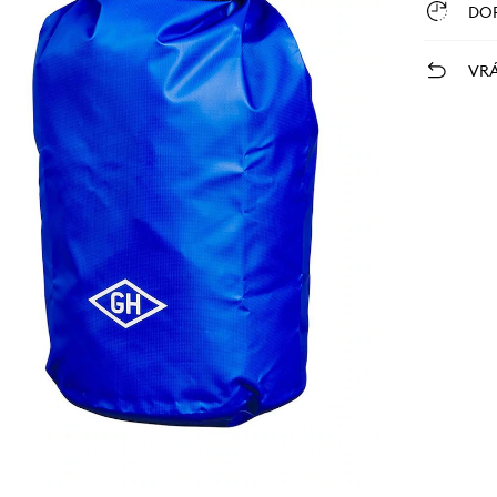
DO
VRÁ