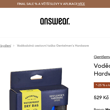
ácení zdarma (od 1800 Kč)
FINAL SALE % A VĚTŠÍ SLEVY V APLIKACI!
Doručení i do 24 h
VÍCE
Ušetřete s 
 bydlení
Voděodolná cestovní taška Gentelmen's Hardware
Gentlem
Voděo
Hard
*-25 % s 
529 Kč
Barva:
m