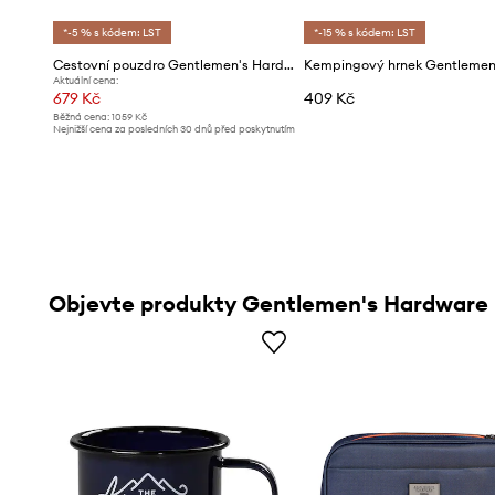
*-5 % s kódem: LST
*-15 % s kódem: LST
Cestovní pouzdro Gentlemen's Hardware Travel Tech Case
Aktuální cena:
679 Kč
409 Kč
Běžná cena:
1059 Kč
Nejnižší cena za posledních 30 dnů před poskytnutím
slevy:
709 Kč
Objevte produkty Gentlemen's Hardware