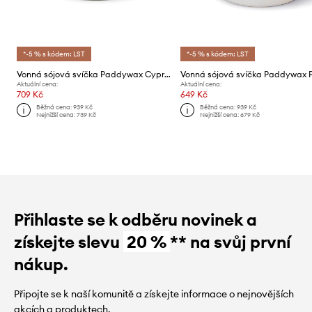
*-5 % s kódem: LST
*-5 % s kódem: LST
Vonná sójová svíčka Paddywax Cypress & Fir 283 g
Aktuální cena:
Aktuální cena:
709 Kč
649 Kč
Běžná cena:
939 Kč
Běžná cena:
939 Kč
Nejnižší cena:
739 Kč
Nejnižší cena:
679 Kč
Přihlaste se k odběru novinek a
získejte slevu
20 %
** na svůj první
nákup.
Připojte se k naší komunitě a získejte informace o nejnovějších
akcích a produktech.