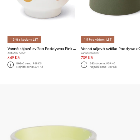
*-5 % s kódem: LST
*-5 % s kódem: LST
Vonná sójová svíčka Paddywax Pink Opal & Persimmon 340g
Aktuální cena:
Aktuální cena:
649 Kč
709 Kč
Běžná cena:
939 Kč
Běžná cena:
939 Kč
Nejnižší cena:
679 Kč
Nejnižší cena:
739 Kč