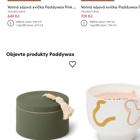
Vonná sójová svíčka Paddywax Pink Opal & Persimmon 340g
Aktuální cena:
Aktuální cena:
649 Kč
709 Kč
Běžná cena:
939 Kč
Běžná cena:
939 Kč
Nejnižší cena:
679 Kč
Nejnižší cena:
739 Kč
Objevte produkty Paddywax