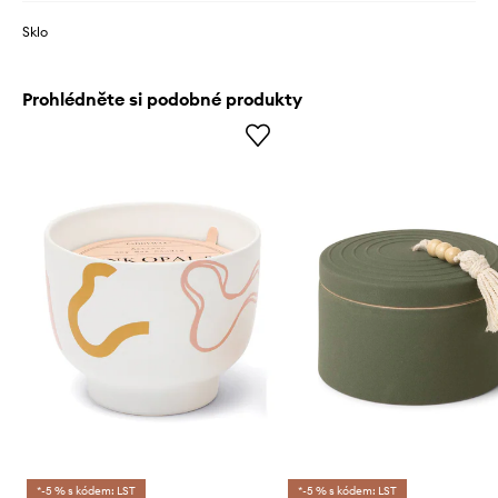
Sklo
Prohlédněte si podobné produkty
*-5 % s kódem: LST
*-5 % s kódem: LST