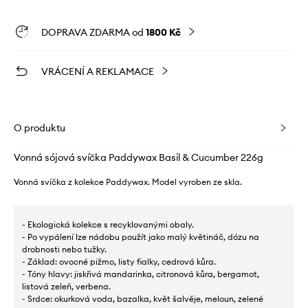
DOPRAVA ZDARMA od
1800 Kč
VRÁCENÍ A REKLAMACE
O produktu
Vonná sójová svíčka Paddywax Basil & Cucumber 226g
Vonná svíčka z kolekce Paddywax. Model vyroben ze skla.
- Ekologická kolekce s recyklovanými obaly.
- Po vypálení lze nádobu použít jako malý květináč, dózu na
drobnosti nebo tužky.
- Základ: ovocné pižmo, listy fialky, cedrová kůra.
- Tóny hlavy: jiskřivá mandarinka, citronová kůra, bergamot,
listová zeleň, verbena.
- Srdce: okurková voda, bazalka, květ šalvěje, meloun, zelené