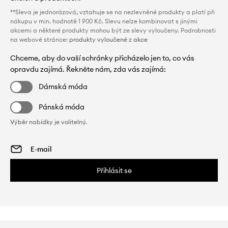
**Sleva je jednorázová, vztahuje se na nezlevněné produkty a platí při
nákupu v min. hodnotě 1 900 Kč. Slevu nelze kombinovat s jinými
akcemi a některé produkty mohou být ze slevy vyloučeny. Podrobnosti
na webové stránce:
produkty vyloučené z akce
Chceme, aby do vaší schránky přicházelo jen to, co vás
opravdu zajímá. Řekněte nám, zda vás zajímá:
Dámská móda
Pánská móda
Výběr nabídky je volitelný.
Přihlásit se