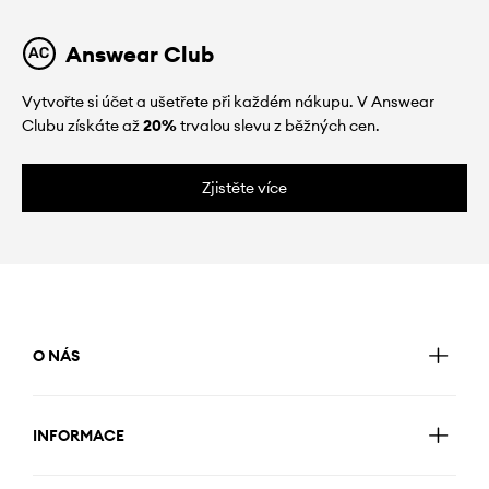
Answear Club
Vytvořte si účet a ušetřete při každém nákupu. V Answear
Clubu získáte až
20%
trvalou slevu z běžných cen.
Zjistěte více
O NÁS
INFORMACE