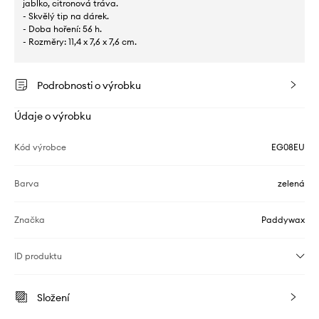
jablko, citronová tráva.
- Skvělý tip na dárek.
- Doba hoření: 56 h.
- Rozměry: 11,4 x 7,6 x 7,6 cm.
Podrobnosti o výrobku
Údaje o výrobku
Kód výrobce
EG08EU
Barva
zelená
Značka
Paddywax
ID produktu
Složení