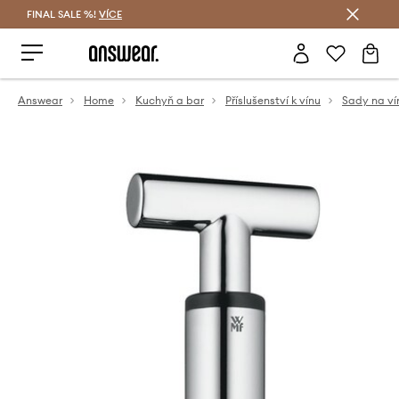
FINAL SALE %!
VÍCE
Ušetřete s Answear Club
Answear
Home
Kuchyň a bar
Příslušenství k vínu
Sady na ví