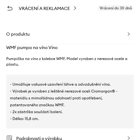
VRÁCENÍ A REKLAMACE
Vrácení do 30 dnů
O produktu
WMF pumpa na víno Vino
Pumpička na víno z kolekce WMF. Model vyroben z nerezové ocele a
plastu.
- Umožňuje vakuové uzavření láhve a odvzdušnění vína.
- Výrobek je vyroben z leštěné nerezové oceli Cromargan® -
materiálu s mimořádnou odolností proti opotřebení,
patentovaného značkou WMF.
- 2x zástrčka součástí balení.
- Délka: 15,8 cm.
Podrobnosti o výrobku