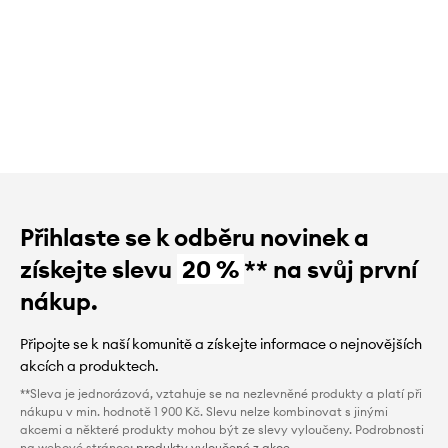
Přihlaste se k odběru novinek a
získejte slevu
20 %
** na svůj první
nákup.
Připojte se k naší komunitě a získejte informace o nejnovějších
akcích a produktech.
**Sleva je jednorázová, vztahuje se na nezlevněné produkty a platí při
nákupu v min. hodnotě 1 900 Kč. Slevu nelze kombinovat s jinými
akcemi a některé produkty mohou být ze slevy vyloučeny. Podrobnosti
na webové stránce:
produkty vyloučené z akce