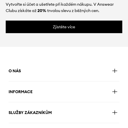
Vytvořte si účet a ušetřete při každém nákupu. V Answear
Clubu získáte až
20%
trvalou slevu z běžných cen.
Zjistěte více
O NÁS
INFORMACE
SLUŽBY ZÁKAZNÍKŮM