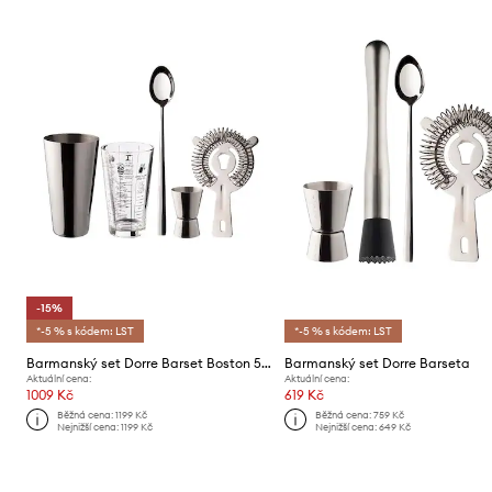
-15%
*-5 % s kódem: LST
*-5 % s kódem: LST
Barmanský set Dorre Barset Boston 5-pack
Barmanský set Dorre Barseta
Aktuální cena:
Aktuální cena:
1009 Kč
619 Kč
Běžná cena:
1199 Kč
Běžná cena:
759 Kč
Nejnižší cena:
1199 Kč
Nejnižší cena:
649 Kč