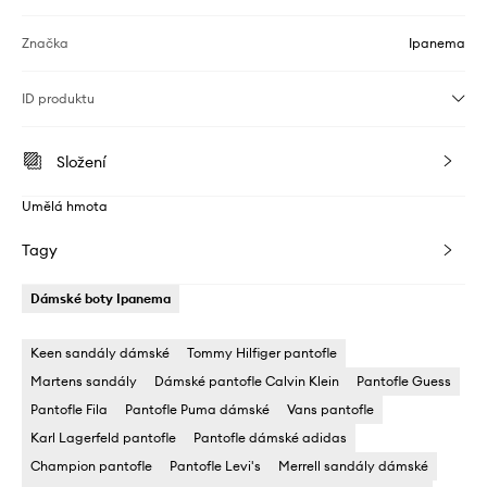
Značka
Ipanema
ID produktu
Složení
Umělá hmota
Tagy
Dámské boty Ipanema
Keen sandály dámské
Tommy Hilfiger pantofle
Martens sandály
Dámské pantofle Calvin Klein
Pantofle Guess
Pantofle Fila
Pantofle Puma dámské
Vans pantofle
Karl Lagerfeld pantofle
Pantofle dámské adidas
Champion pantofle
Pantofle Levi's
Merrell sandály dámské