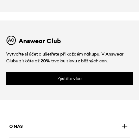
Answear Club
Vytvořte si účet a ušetřete při každém nákupu. V Answear
Clubu získáte až
20%
trvalou slevu z běžných cen.
Zjistěte více
O NÁS