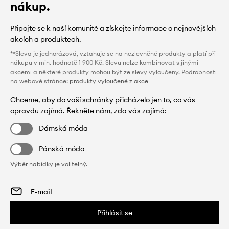
nákup.
Připojte se k naší komunitě a získejte informace o nejnovějších
akcích a produktech.
**Sleva je jednorázová, vztahuje se na nezlevněné produkty a platí při
nákupu v min. hodnotě 1 900 Kč. Slevu nelze kombinovat s jinými
akcemi a některé produkty mohou být ze slevy vyloučeny. Podrobnosti
na webové stránce:
produkty vyloučené z akce
Chceme, aby do vaší schránky přicházelo jen to, co vás
opravdu zajímá. Řekněte nám, zda vás zajímá:
Dámská móda
Pánská móda
Výběr nabídky je volitelný.
Přihlásit se