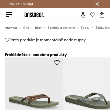
FINAL SALE %!
VÍCE
Ušetřete s Answear Club
Answear
Ona
Boty
Sandály a pantofle
Žabky
Žabky Ip
Tento produkt je momentálně nedostupný
Prohlédněte si podobné produkty