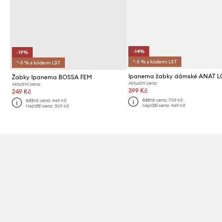
-14%
-19%
*-5 % s kódem: LST
*-5 % s kódem: LST
Ipanema žabky dámské ANAT L
Žabky Ipanema BOSSA FEM
Aktuální cena:
Aktuální cena:
399 Kč
249 Kč
Běžná cena:
709 Kč
Běžná cena:
469 Kč
Nejnižší cena:
469 Kč
Nejnižší cena:
309 Kč