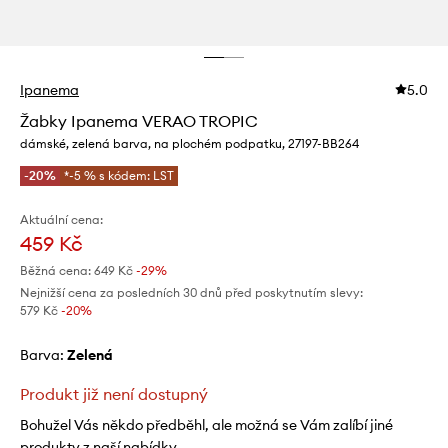
Ipanema
5.0
Žabky Ipanema VERAO TROPIC
dámské, zelená barva, na plochém podpatku, 27197-BB264
-20%
*-5 % s kódem: LST
Aktuální cena:
459 Kč
Běžná cena:
649 Kč
-29%
Nejnižší cena za posledních 30 dnů před poskytnutím slevy:
579 Kč
 -20%
Barva:
zelená
Produkt již není dostupný
Bohužel Vás někdo předběhl, ale možná se Vám zalíbí jiné
produkty z naší nabídky.