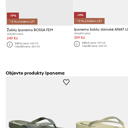
-14%
-19%
*-5 % s kódem: LST
*-5 % s kódem: LST
Ipanema žabky dámské ANAT L
Žabky Ipanema BOSSA FEM
Aktuální cena:
Aktuální cena:
399 Kč
249 Kč
Běžná cena:
709 Kč
Běžná cena:
469 Kč
Nejnižší cena:
469 Kč
Nejnižší cena:
309 Kč
Objevte produkty Ipanema