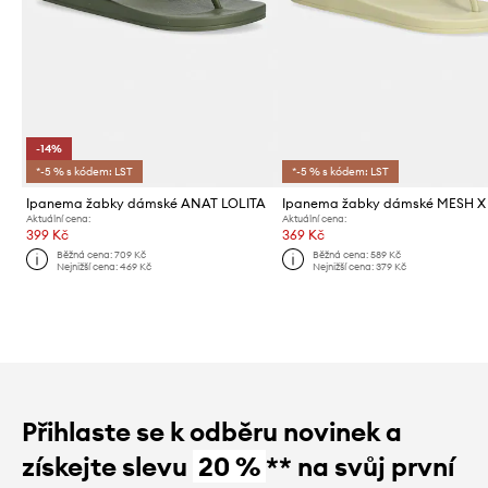
-14%
*-5 % s kódem: LST
*-5 % s kódem: LST
Ipanema žabky dámské ANAT LOLITA
Ipanema žabky dámské MESH X
Aktuální cena:
Aktuální cena:
399 Kč
369 Kč
Běžná cena:
709 Kč
Běžná cena:
589 Kč
Nejnižší cena:
469 Kč
Nejnižší cena:
379 Kč
Přihlaste se k odběru novinek a
získejte slevu
20 %
** na svůj první