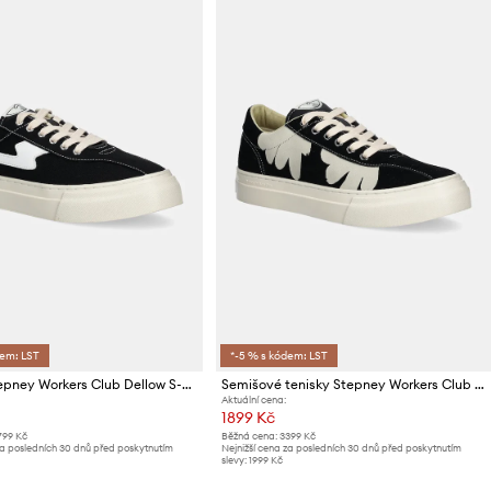
dem: LST
*-5 % s kódem: LST
Tenisky Stepney Workers Club Dellow S-Strike Cup Canvas
Semišové tenisky Stepney Workers Club Dellow Cup Shroomhands Suede
Aktuální cena:
1899 Kč
799 Kč
Běžná cena:
3399 Kč
za posledních 30 dnů před poskytnutím
Nejnižší cena za posledních 30 dnů před poskytnutím
slevy:
1999 Kč