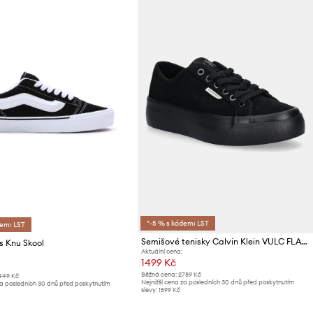
*-5 % s kódem: LST
dem: LST
Semišové tenisky Calvin Klein VULC FLATF LACE UP SUE/WL CK
s Knu Skool
Aktuální cena:
1499 Kč
Běžná cena:
2789 Kč
449 Kč
Nejnižší cena za posledních 30 dnů před poskytnutím
za posledních 30 dnů před poskytnutím
slevy:
1599 Kč