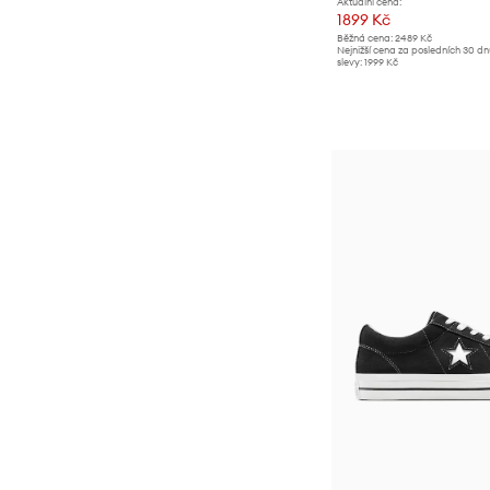
Aktuální cena:
1899 Kč
Běžná cena:
2489 Kč
Nejnižší cena za posledních 30 d
slevy:
1999 Kč