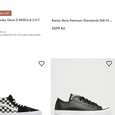
dem: LST
nisky Geox D NEBULA 2.0 C
Kecky Vans Premium Standards Sk8-Hi Reissue 38
2699 Kč
199 Kč
za posledních 30 dnů před poskytnutím