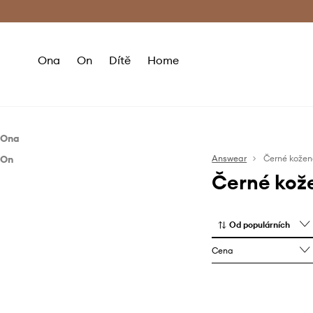
Premium Fashion Benefits
Doručení a vr
Ona
On
Dítě
Home
Ona
On
Boty
Answear
Černé kožen
Černé kož
Boty
Tenisky a kecky
Tenisky a kecky
Od populárních
Cena