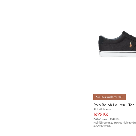
*-5 % s kódem: LST
Polo Ralph Lauren - Teni
Aktuální cena:
1699 Kč
Běžná cena:
2399 Kč
Nejnižší cena za posledních 30 d
slevy:
1799 Kč