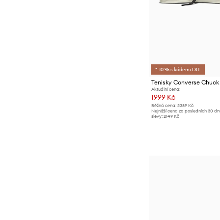
*-10 % s kódem: LST
Tenisky Converse Chuck
Aktuální cena:
1999 Kč
Běžná cena:
2389 Kč
Nejnižší cena za posledních 30 d
slevy:
2149 Kč