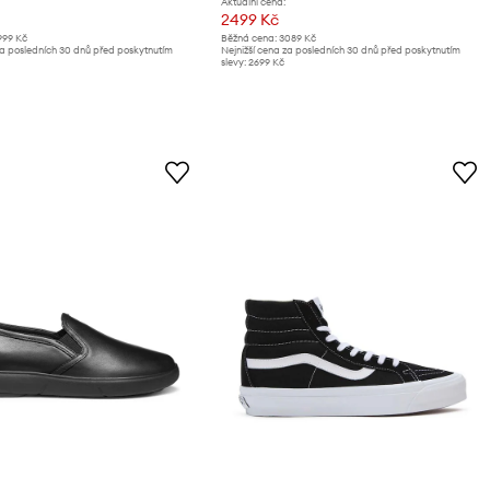
Aktuální cena:
2499 Kč
999 Kč
Běžná cena:
3089 Kč
za posledních 30 dnů před poskytnutím
Nejnižší cena za posledních 30 dnů před poskytnutím
slevy:
2699 Kč