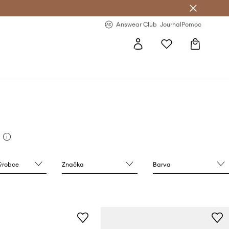
Answear Club
- 20 % na první objednávku
Answear Club
Journal
Pomoc
výrobce
Značka
Barva