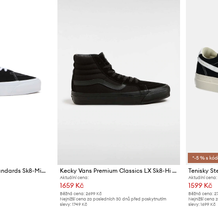
*-5 % s kó
Kecky Vans Premium Standards Sk8-Mid Reissue 83
Kecky Vans Premium Classics LX Sk8-Hi Reissue 38
Aktuální cena:
Aktuální cena:
1659 Kč
1599 Kč
Běžná cena:
2699 Kč
Běžná cena:
2
Nejnižší cena za posledních 30 dnů před poskytnutím
Nejnižší cena 
slevy:
1749 Kč
slevy:
1699 Kč