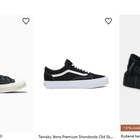
*-5 % s kó
70
Tenisky Vans Premium Standards Old Skool 36