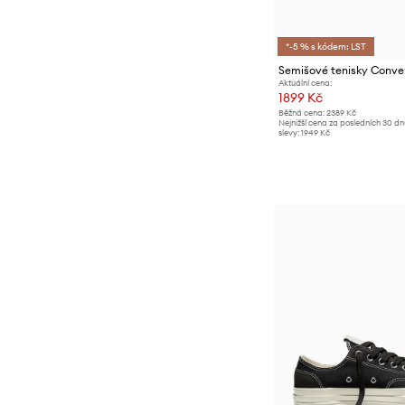
*-5 % s kódem: LST
Semišové tenisky Conve
Aktuální cena:
1899 Kč
Běžná cena:
2389 Kč
Nejnižší cena za posledních 30 d
slevy:
1949 Kč