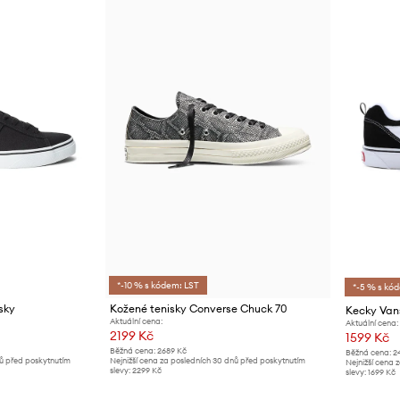
*-10 % s kódem: LST
*-5 % s kó
sky
Kožené tenisky Converse Chuck 70
Kecky Van
Aktuální cena:
Aktuální cena:
2199 Kč
1599 Kč
Běžná cena:
2689 Kč
Běžná cena:
2
nů před poskytnutím
Nejnižší cena za posledních 30 dnů před poskytnutím
Nejnižší cena 
slevy:
2299 Kč
slevy:
1699 Kč