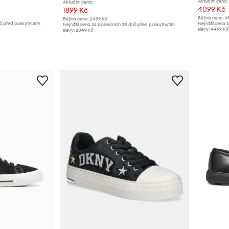
Aktuální cena:
Aktuální cena:
4099 Kč
1899 Kč
Běžná cena:
6
Běžná cena:
2499 Kč
nů před poskytnutím
Nejnižší cena 
Nejnižší cena za posledních 30 dnů před poskytnutím
slevy:
4499 Kč
slevy:
2049 Kč