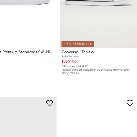
*-5 % s kódem: LST
Kecky Vans Premium Standards Sk8-Mid Reissue 83
Converse - Tenisky
Aktuální cena:
1899 Kč
Běžná cena:
2489 Kč
Nejnižší cena za posledních 30 dnů před poskytnutím
slevy:
1999 Kč