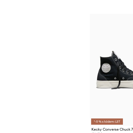
*-5 % s kódem: LST
Kecky Converse Chuck 