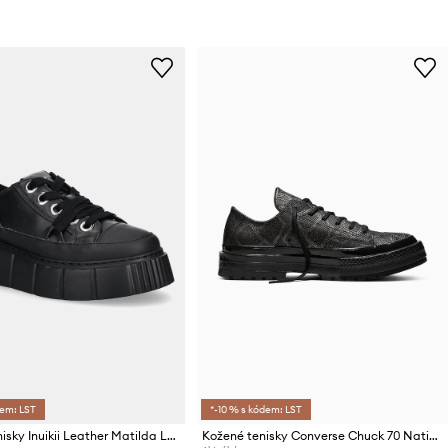
dem: LST
*-10 % s kódem: LST
Kožené tenisky Inuikii Leather Matilda Low
Kožené tenisky Converse Chuck 70 National