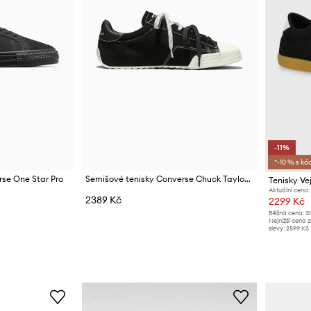
-11%
*-10 % s kó
rse One Star Pro
Semišové tenisky Converse Chuck Taylor Lo
Tenisky Ve
Aktuální cena:
2389 Kč
2299 Kč
Běžná cena:
3
Nejnižší cena 
slevy:
2599 Kč