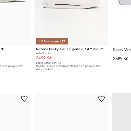
*-10 % s kódem: LST
 70
Kožené kecky Karl Lagerfeld KAMPUS MAX NFT
Aktuální cena:
2499 Kč
2699 Kč
Běžná cena:
4199 Kč
nů před poskytnutím
Nejnižší cena za posledních 30 dnů před poskytnutím
slevy:
2699 Kč