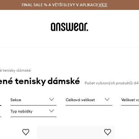
ácení zdarma (od 1800 Kč)
FINAL SALE % A VĚTŠÍ SLEVY V APLIKACI!
Doručení i do 24 h
VÍCE
Ušetřete s 
é tenisky dámské
ené tenisky dámské
Počet vybraných produktů: 64
Sekce
Celková velikost
Velikost 
Typ nabídky