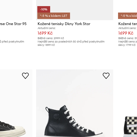
-10%
*-5 % s kódem: LST
*-5 % s kó
rse One Star 95
Kožené tenisky Dkny York Star
Kožené te
Aktuální cena:
Aktuální cena:
1699 Kč
1699 Kč
Běžná cena:
2999 Kč
Běžná cena:
3
nů před poskytnutím
Nejnižší cena za posledních 30 dnů před poskytnutím
Nejnižší cena 
slevy:
1899 Kč
slevy:
1799 Kč