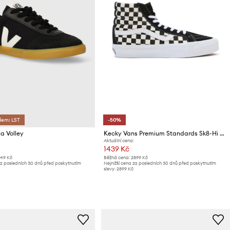
dem: LST
-50%
ja Volley
Kecky Vans Premium Standards Sk8-Hi Reissue 38
Aktuální cena:
1439 Kč
149 Kč
Běžná cena:
2899 Kč
za posledních 30 dnů před poskytnutím
Nejnižší cena za posledních 30 dnů před poskytnutím
slevy:
2899 Kč