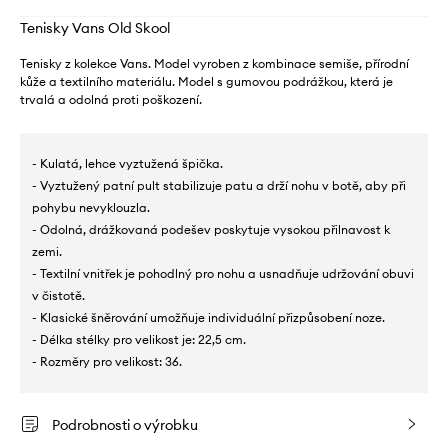
Tenisky Vans Old Skool
Tenisky z kolekce Vans. Model vyroben z kombinace semiše, přírodní
kůže a textilního materiálu. Model s gumovou podrážkou, která je
trvalá a odolná proti poškození.
- Kulatá, lehce vyztužená špička.
- Vyztužený patní pult stabilizuje patu a drží nohu v botě, aby při
pohybu nevyklouzla.
- Odolná, drážkovaná podešev poskytuje vysokou přilnavost k
zemi.
- Textilní vnitřek je pohodlný pro nohu a usnadňuje udržování obuvi
v čistotě.
- Klasické šněrování umožňuje individuální přizpůsobení noze.
- Délka stélky pro velikost je: 22,5 cm.
- Rozměry pro velikost: 36.
Podrobnosti o výrobku