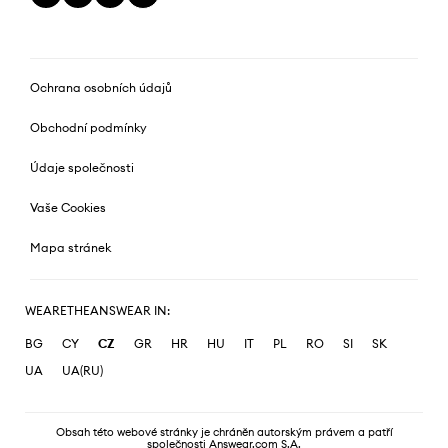
Ochrana osobních údajů
Obchodní podmínky
Údaje společnosti
Vaše Cookies
Mapa stránek
WEARETHEANSWEAR IN:
BG
CY
CZ
GR
HR
HU
IT
PL
RO
SI
SK
UA
UA(RU)
Obsah této webové stránky je chráněn autorským právem a patří
společnosti Answear.com S.A.