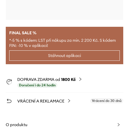
FINAL SALE %
*-5 % s kódem: LST při nákupu za min. 2 200 Kč. S kódem
FIN: -10 % v aplikaci!
Stáhnout aplikaci
DOPRAVA ZDARMA od
1800 Kč
Doručení i do 24 hodin
VRÁCENÍ A REKLAMACE
Vrácení do 30 dnů
O produktu