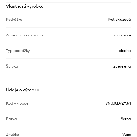
Vlastnosti výrobku
Podrážka
Protiskluzová
Zapínání a nastavení
šněrování
Typ podrážky
plochá
Špička
zpevněná
Údaje o výrobku
Kód výrobce
VN000D7ZYJ71
Barva
černá
Značka
Vans