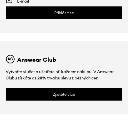
Přihlásit se
Answear Club
Vytvořte si účet a ušetřete při každém nákupu. V Answear
Clubu získáte až
20%
trvalou slevu z běžných cen.
Zjistěte více