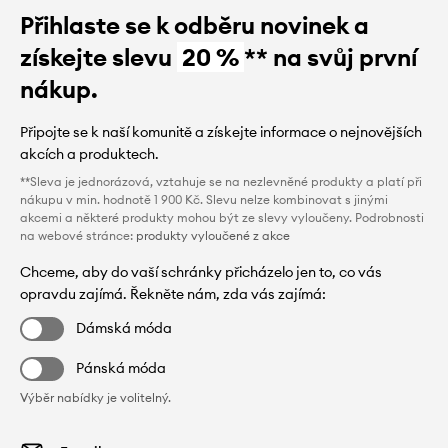
Přihlaste se k odběru novinek a
získejte slevu
20 %
** na svůj první
nákup.
Připojte se k naší komunitě a získejte informace o nejnovějších
akcích a produktech.
**Sleva je jednorázová, vztahuje se na nezlevněné produkty a platí při
nákupu v min. hodnotě 1 900 Kč. Slevu nelze kombinovat s jinými
akcemi a některé produkty mohou být ze slevy vyloučeny. Podrobnosti
na webové stránce:
produkty vyloučené z akce
Chceme, aby do vaší schránky přicházelo jen to, co vás
opravdu zajímá. Řekněte nám, zda vás zajímá:
Dámská móda
Pánská móda
Výběr nabídky je volitelný.