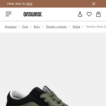
FINAL SALE %!
VÍCE
Ušetřete s Answear Club
Answear
Ona
Boty
Tenisky a kecky
Nízké
Tenisky Vans O