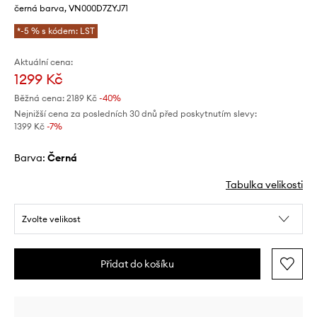
černá barva, VN000D7ZYJ71
*-5 % s kódem: LST
Aktuální cena:
1299 Kč
Běžná cena:
2189 Kč
-40%
Nejnižší cena za posledních 30 dnů před poskytnutím slevy:
1399 Kč
 -7%
Barva:
černá
Tabulka velikosti
Zvolte velikost
Přidat do košíku