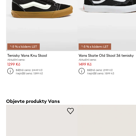
*-5 % s kódem: LST
*-5 % s kódem: LST
Tenisky Vans Knu Skool
Vans Skate Old Skool 36 tenisky
Aktuální cena:
Aktuální cena:
1299 Kč
1499 Kč
Běžná cena:
2449 Kč
Běžná cena:
2199 Kč
Nejnižší cena:
1399 Kč
Nejnižší cena:
1599 Kč
Objevte produkty Vans