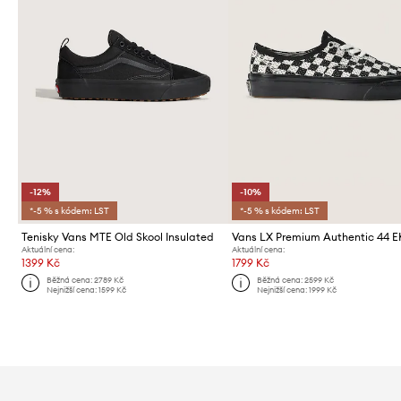
-12%
-10%
*-5 % s kódem: LST
*-5 % s kódem: LST
Tenisky Vans MTE Old Skool Insulated
Aktuální cena:
Aktuální cena:
1399 Kč
1799 Kč
Běžná cena:
2789 Kč
Běžná cena:
2599 Kč
Nejnižší cena:
1599 Kč
Nejnižší cena:
1999 Kč