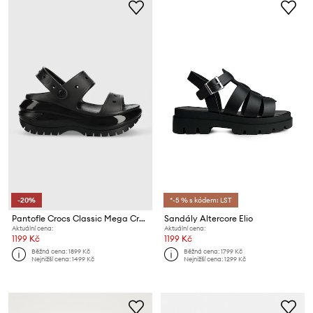
-20%
*-5 % s kódem: LST
Pantofle Crocs Classic Mega Crush Sandal
Sandály Altercore Elio
Aktuální cena:
Aktuální cena:
1199 Kč
1199 Kč
Běžná cena:
1899 Kč
Běžná cena:
1799 Kč
Nejnižší cena:
1499 Kč
Nejnižší cena:
1299 Kč