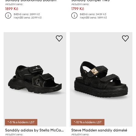
Aktuální cena:
Aktuální cena:
1899 Kč
1799 Kč
Běžná cena:
2899 Kč
Běžná cena:
3439 Kč
Nejnižší cena:
2099 Kč
Nejnižší cena:
1899 Kč
*-5 % s kódem: LST
*-10 % s kódem: LST
Sandály adidas by Stella McCartney Hika Sandal Canvas
Steve Madden sandály dámské
Aktuální cena:
Aktuální cena: