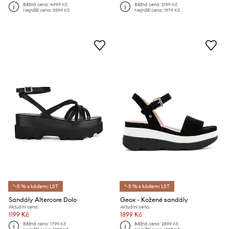
Běžná cena:
4999 Kč
Běžná cena:
2199 Kč
Nejnižší cena:
3399 Kč
Nejnižší cena:
1979 Kč
*-5 % s kódem: LST
*-5 % s kódem: LST
Sandály Altercore Dolo
Geox - Kožené sandály
Aktuální cena:
Aktuální cena:
1199 Kč
1899 Kč
Běžná cena:
1799 Kč
Běžná cena:
2899 Kč