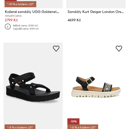
*-10 % s kódem: LST
Kožené sandály UGG Goldenstar Villa
Sandály Kurt Geiger London Orson
Aktuální cena:
2799 Kč
4699 Kč
Běžná cena:
3789 Kč
Nejnižší cena:
3199 Kč
-10%
*-5 % s kódem: LST
*-5 % s kódem: LST