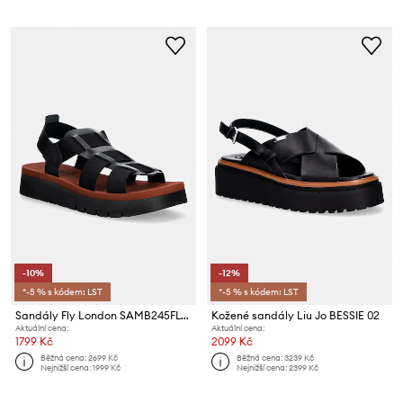
-10%
-12%
*-5 % s kódem: LST
*-5 % s kódem: LST
Sandály Fly London SAMB245FLY
Kožené sandály Liu Jo BESSIE 02
Aktuální cena:
Aktuální cena:
1799 Kč
2099 Kč
Běžná cena:
2699 Kč
Běžná cena:
3239 Kč
Nejnižší cena:
1999 Kč
Nejnižší cena:
2399 Kč