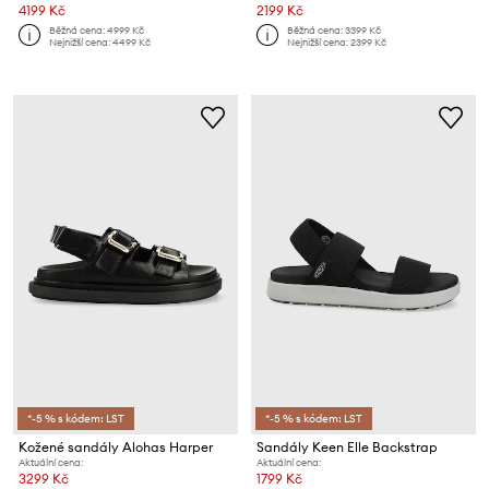
4199 Kč
2199 Kč
Běžná cena:
4999 Kč
Běžná cena:
3399 Kč
Nejnižší cena:
4499 Kč
Nejnižší cena:
2399 Kč
*-5 % s kódem: LST
*-5 % s kódem: LST
Kožené sandály Alohas Harper
Sandály Keen Elle Backstrap
Aktuální cena:
Aktuální cena:
3299 Kč
1799 Kč