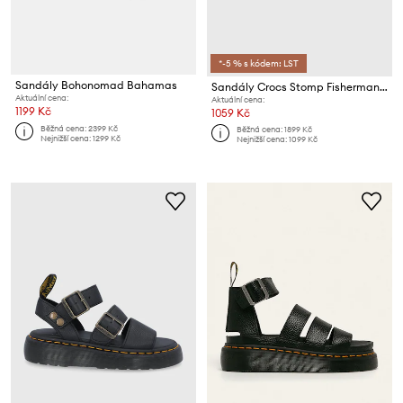
*-5 % s kódem: LST
Sandály Bohonomad Bahamas
Sandály Crocs Stomp Fisherman Sandal
Aktuální cena:
Aktuální cena:
1199 Kč
1059 Kč
Běžná cena:
2399 Kč
Běžná cena:
1899 Kč
Nejnižší cena:
1299 Kč
Nejnižší cena:
1099 Kč