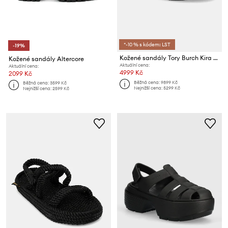
*-10 % s kódem: LST
-19%
Kožené sandály Tory Burch Kira Fisherman Sport Sandal
Kožené sandály Altercore
Aktuální cena:
Aktuální cena:
4999 Kč
2099 Kč
Běžná cena:
9899 Kč
Běžná cena:
3599 Kč
Nejnižší cena:
5299 Kč
Nejnižší cena:
2599 Kč