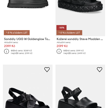
-16%
*-5 % s kódem: LST
*-5 % s kódem: LST
Sandály UGG W Goldenglow Toggle
Kožené sandály Steve Madden Bigmona
Aktuální cena:
Aktuální cena:
2099 Kč
2099 Kč
Běžná cena:
3089 Kč
Běžná cena:
3199 Kč
Nejnižší cena:
2199 Kč
Nejnižší cena:
2499 Kč