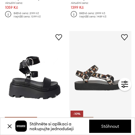
Aktuální cena:
Aktuální cena:
1059 Kč
1399 Kč
Běžná cena:
2199 Kč
Běžná cena:
2999 Kč
Nejnižší cena:
1099 Kč
Nejnižší cena:
1489 Kč
-10%
*-5 % s kódem: LST
Final Sale %!
Stáhněte si aplikaci a
Stáhnout
Sandály Altercore Marilla
Teva sandály dámské Midform Universal
nakupujte jednodušeji
Aktuální cena:
Aktuální cena: