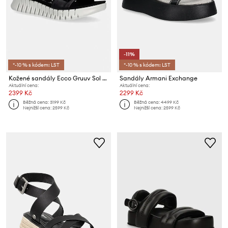
-11%
*-10 % s kódem: LST
*-10 % s kódem: LST
Kožené sandály Ecco Gruuv Sol W
Sandály Armani Exchange
Aktuální cena:
Aktuální cena:
2399 Kč
2299 Kč
Běžná cena:
3199 Kč
Běžná cena:
4499 Kč
Nejnižší cena:
2599 Kč
Nejnižší cena:
2599 Kč