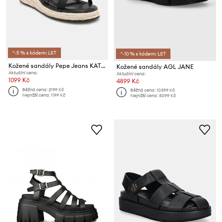
*-5 % s kódem: LST
*-10 % s kódem: LST
Kožené sandály Pepe Jeans KATE NATURE
Kožené sandály AGL JANE
Aktuální cena:
Aktuální cena:
1099 Kč
4899 Kč
Běžná cena:
2199 Kč
Běžná cena:
10399 Kč
Nejnižší cena:
1199 Kč
Nejnižší cena:
5099 Kč