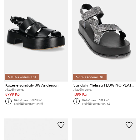
*-10 % s kódem: LST
*-5 % s kódem: LST
Kožené sandály JW Anderson
Sandály Melissa FLOWING PLATFORM DENIM
Aktuální cena:
Aktuální cena:
8999 Kč
1399 Kč
Běžná cena:
16989 Kč
Běžná cena:
3529 Kč
Nejnižší cena:
9499 Kč
Nejnižší cena:
1499 Kč