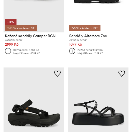
-11%
*-10 % s kódem: LST
*-5 % s kódem: LST
Kožené sandály Camper BCN
Sandály Altercore Zoe
Aktuální cena:
Aktuální cena:
2999 Kč
1099 Kč
Běžná cena:
4589 Kč
Běžná cena:
1499 Kč
Nejnižší cena:
3399 Kč
Nejnižší cena:
1129 Kč