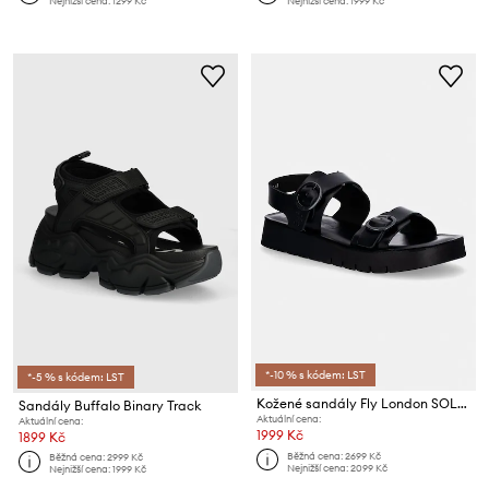
Nejnižší cena:
1299 Kč
Nejnižší cena:
1999 Kč
*-10 % s kódem: LST
*-5 % s kódem: LST
Kožené sandály Fly London SOLB260FLY
Sandály Buffalo Binary Track
Aktuální cena:
Aktuální cena:
1999 Kč
1899 Kč
Běžná cena:
2699 Kč
Běžná cena:
2999 Kč
Nejnižší cena:
2099 Kč
Nejnižší cena:
1999 Kč