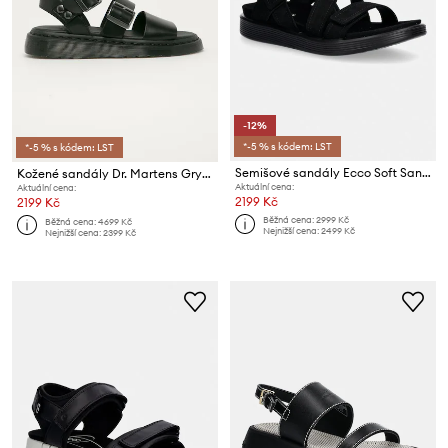
-12%
*-5 % s kódem: LST
*-5 % s kódem: LST
Semišové sandály Ecco Soft Sandal W
Kožené sandály Dr. Martens Gryphon
Aktuální cena:
Aktuální cena:
2199 Kč
2199 Kč
Běžná cena:
2999 Kč
Běžná cena:
4699 Kč
Nejnižší cena:
2499 Kč
Nejnižší cena:
2399 Kč