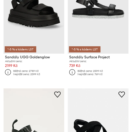
*-5 % s kódem: LST
*-5 % s kódem: LST
Sandály UGG Goldenglow
Sandály Surface Project
Aktuální cena:
Aktuální cena:
2199 Kč
739 Kč
Běžná cena:
2789 Kč
Běžná cena:
2599 Kč
Nejnižší cena:
2399 Kč
Nejnižší cena:
769 Kč