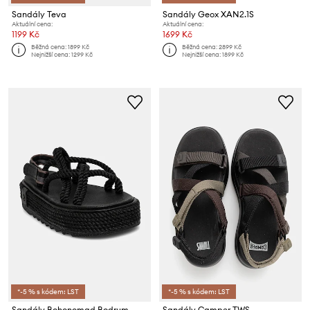
Sandály Teva
Sandály Geox XAN2.1S
Aktuální cena:
Aktuální cena:
1199 Kč
1699 Kč
Běžná cena:
1899 Kč
Běžná cena:
2899 Kč
Nejnižší cena:
1299 Kč
Nejnižší cena:
1899 Kč
*-5 % s kódem: LST
*-5 % s kódem: LST
Sandály Bohonomad Bodrum
Sandály Camper TWS