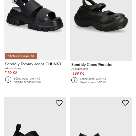
*-5 % s kódem: LST
Sandály Tommy Jeans CHUNKY CITY SANDAL
Sandály Crocs Phaedra
Aktuální cena:
Aktuální cena:
1189 Kč
1689 Kč
Běžná cena:
2489 Kč
Běžná cena:
2599 Kč
Nejnižší cena:
1299 Kč
Nejnižší cena:
1810 Kč