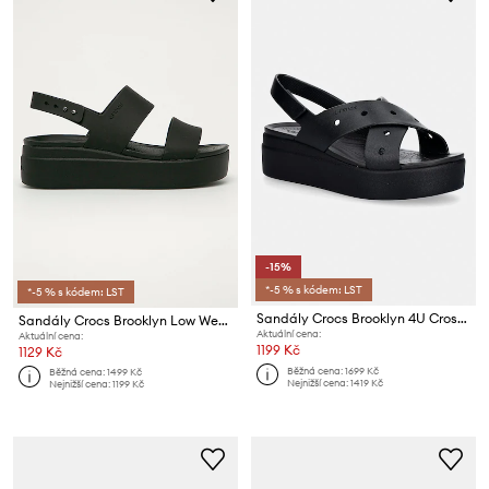
-15%
*-5 % s kódem: LST
*-5 % s kódem: LST
Sandály Crocs Brooklyn 4U Cross Strap Sandal
Sandály Crocs Brooklyn Low Wedge
Aktuální cena:
Aktuální cena:
1199 Kč
1129 Kč
Běžná cena:
1699 Kč
Běžná cena:
1499 Kč
Nejnižší cena:
1419 Kč
Nejnižší cena:
1199 Kč