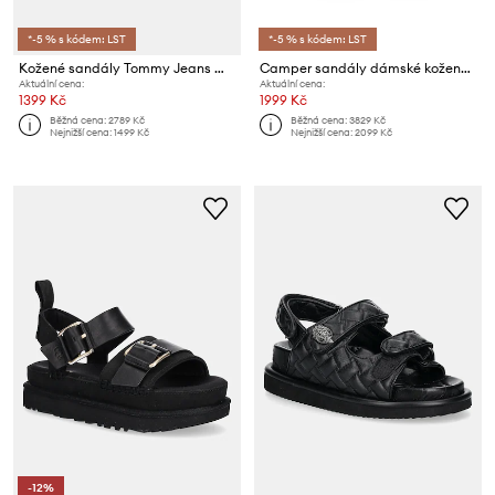
*-5 % s kódem: LST
*-5 % s kódem: LST
Kožené sandály Tommy Jeans WEDGY STRAPPY SANDAL
Camper sandály dámské kožené TWS
Aktuální cena:
Aktuální cena:
1399 Kč
1999 Kč
Běžná cena:
2789 Kč
Běžná cena:
3829 Kč
Nejnižší cena:
1499 Kč
Nejnižší cena:
2099 Kč
-12%