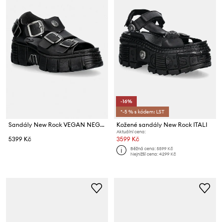
-16%
*-5 % s kódem: LST
Sandály New Rock VEGAN NEGRO GRUESO, TOWER CASCO NEGRO LAT
Kožené sandály New Rock ITALI
Aktuální cena:
5399 Kč
3599 Kč
Běžná cena:
5599 Kč
Nejnižší cena:
4299 Kč