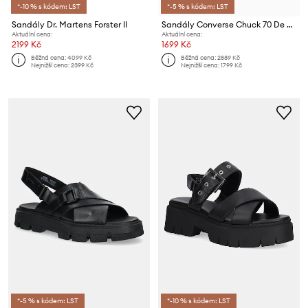
*-10 % s kódem: LST
*-5 % s kódem: LST
Sandály Dr. Martens Forster II
Sandály Converse Chuck 70 De Luxe Heel Nu
Aktuální cena:
Aktuální cena:
2199 Kč
1699 Kč
Běžná cena:
4099 Kč
Běžná cena:
2889 Kč
Nejnižší cena:
2399 Kč
Nejnižší cena:
1799 Kč
*-5 % s kódem: LST
*-10 % s kódem: LST