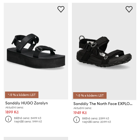
*-5 % s kódem: LST
*-5 % s kódem: LST
Sandály HUGO Zaralyn
Sandály The North Face EXPLORE CAMP
Aktuální cena:
Aktuální cena:
1899 Kč
1949 Kč
Běžná cena:
3499 Kč
Běžná cena:
2399 Kč
Nejnižší cena:
1999 Kč
Nejnižší cena:
2099 Kč