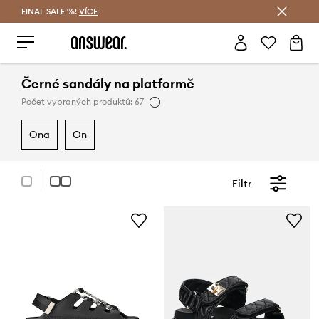
FINAL SALE %!
VÍCE
Ušetřete s Answear Club
Černé sandály na platformě
Počet vybraných produktů: 67
ona
on
Filtr