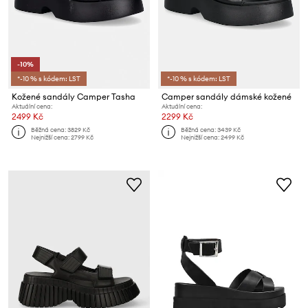
-10%
*-10 % s kódem: LST
*-10 % s kódem: LST
Kožené sandály Camper Tasha
Camper sandály dámské kožené
Aktuální cena:
Aktuální cena:
2499 Kč
2299 Kč
Běžná cena:
3829 Kč
Běžná cena:
3439 Kč
Nejnižší cena:
2799 Kč
Nejnižší cena:
2499 Kč