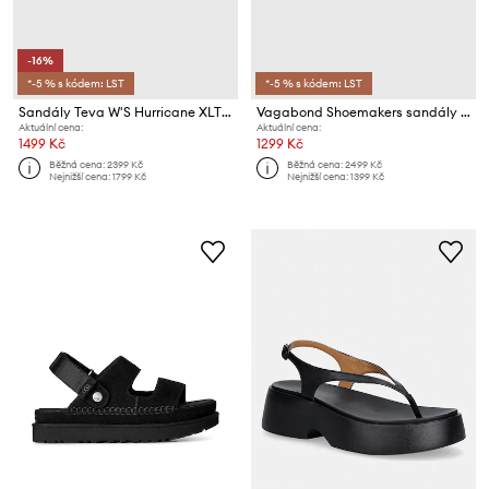
-16%
*-5 % s kódem: LST
*-5 % s kódem: LST
Sandály Teva W'S Hurricane XLT2 Ampsole
Vagabond Shoemakers sandály dámské kožené
Aktuální cena:
Aktuální cena:
1499 Kč
1299 Kč
Běžná cena:
2399 Kč
Běžná cena:
2499 Kč
Nejnižší cena:
1799 Kč
Nejnižší cena:
1399 Kč