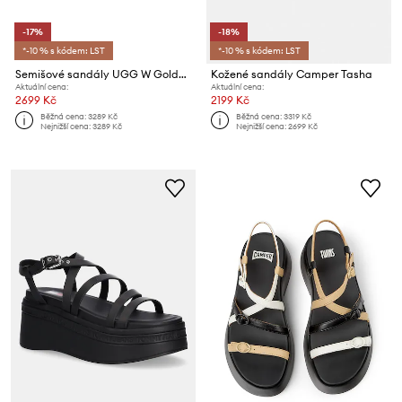
-17%
-18%
*-10 % s kódem: LST
*-10 % s kódem: LST
Semišové sandály UGG W Goldenstar Glide
Kožené sandály Camper Tasha
Aktuální cena:
Aktuální cena:
2699 Kč
2199 Kč
Běžná cena:
3289 Kč
Běžná cena:
3319 Kč
Nejnižší cena:
3289 Kč
Nejnižší cena:
2699 Kč