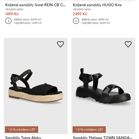
Kožené sandály Sorel REIN CB CRISSCROSS
Kožené sandály HUGO Kris
Aktuální cena:
Aktuální cena:
1499 Kč
2499 Kč
Běžná cena:
3099 Kč
Běžná cena:
4899 Kč
Nejnižší cena:
1539 Kč
Nejnižší cena:
2599 Kč
*-5 % s kódem: LST
*-5 % s kódem: LST
Sandály Toms Abby
Sandály Melissa TOWN SANDAL AD