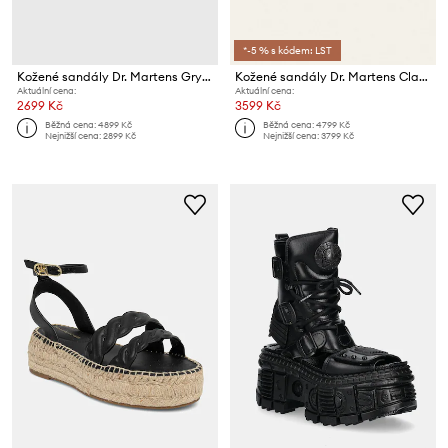
*-5 % s kódem: LST
Kožené sandály Dr. Martens Gryphon Quad
Kožené sandály Dr. Martens Clarissa Ii Quad
Aktuální cena:
Aktuální cena:
2699 Kč
3599 Kč
Běžná cena:
4899 Kč
Běžná cena:
4799 Kč
Nejnižší cena:
2899 Kč
Nejnižší cena:
3799 Kč