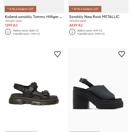
*-5 % s kódem: LST
*-10 % s kódem: LST
Kožené sandály Tommy Hilfiger LEATHER ROPE REAL ESPAD SANDAL
Sandály New Rock METALLIC
Aktuální cena:
Aktuální cena:
1399 Kč
4699 Kč
Běžná cena:
3289 Kč
Běžná cena:
6199 Kč
Nejnižší cena:
1499 Kč
Nejnižší cena:
4999 Kč