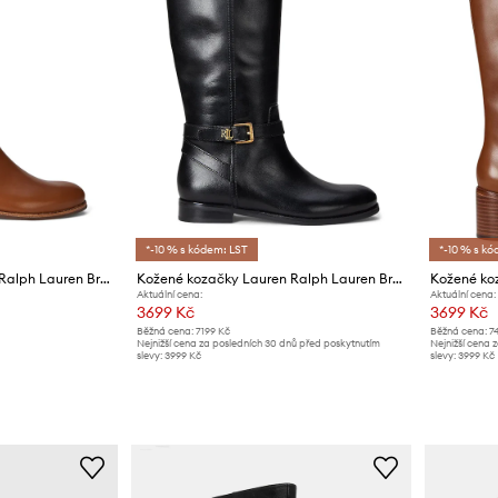
*-10 % s kódem: LST
*-10 % s kó
Kožené kozačky Lauren Ralph Lauren Brooke Tll 2
Kožené kozačky Lauren Ralph Lauren Brooke Tll 2
Aktuální cena:
Aktuální cena:
3699 Kč
3699 Kč
Běžná cena:
7199 Kč
Běžná cena:
7
Nejnižší cena za posledních 30 dnů před poskytnutím
Nejnižší cena 
slevy:
3999 Kč
slevy:
3999 Kč