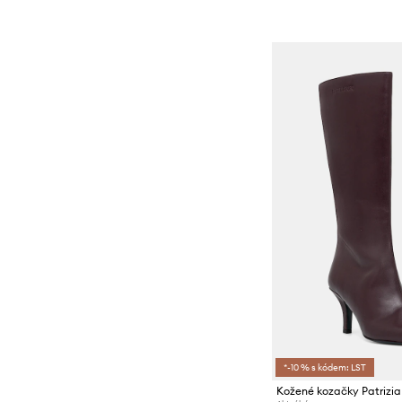
*-10 % s kódem: LST
Kožené kozačky Patrizi