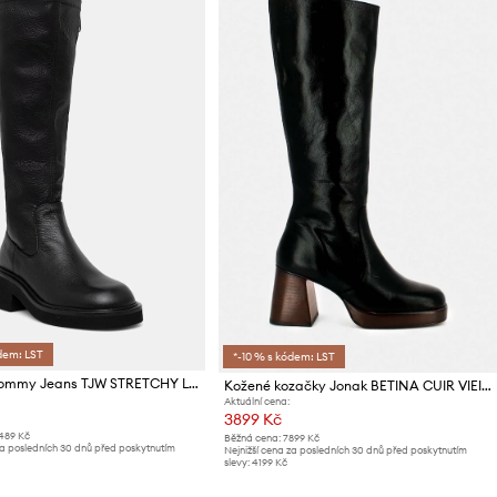
dem: LST
*-10 % s kódem: LST
Kozačky Tommy Jeans TJW STRETCHY LONG BOOT
Kožené kozačky Jonak BETINA CUIR VIEILLI
Aktuální cena:
3899 Kč
489 Kč
Běžná cena:
7899 Kč
za posledních 30 dnů před poskytnutím
Nejnižší cena za posledních 30 dnů před poskytnutím
slevy:
4199 Kč