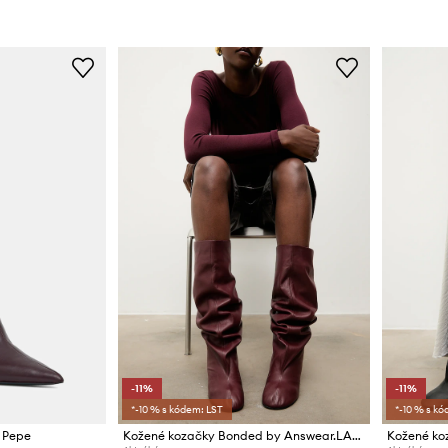
-11%
-11%
*-10 % s kódem: LST
*-10 % s kó
a Pepe
Kožené kozačky Bonded by Answear.LAB