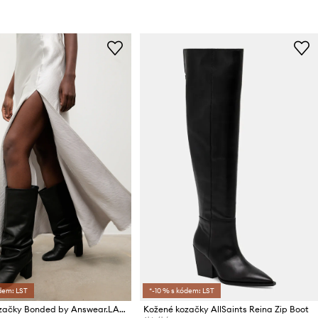
dem: LST
*-10 % s kódem: LST
Kožené kozačky Bonded by Answear.LAB
Kožené kozačky AllSaints Reina Zip Boot