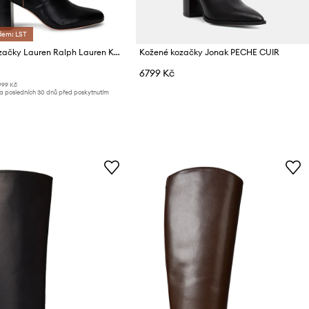
dem: LST
Kožené kozačky Lauren Ralph Lauren Kenndi Tl Hl
Kožené kozačky Jonak PECHE CUIR
6799 Kč
999 Kč
za posledních 30 dnů před poskytnutím