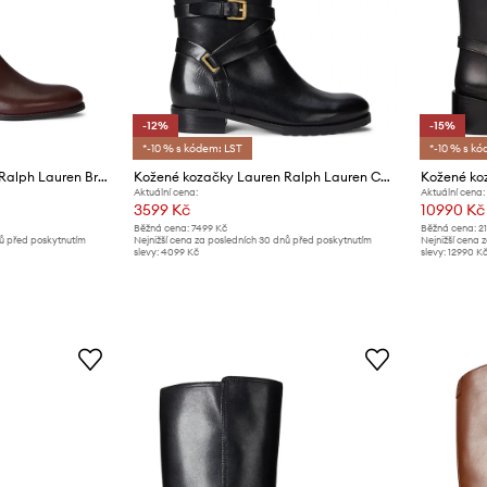
-12%
-15%
*-10 % s kódem: LST
*-10 % s kó
Kožené kozačky Lauren Ralph Lauren Brooke Tll 2
Kožené kozačky Lauren Ralph Lauren Collins Tll
Aktuální cena:
Aktuální cena:
3599 Kč
10990 Kč
Běžná cena:
7499 Kč
Běžná cena:
2
nů před poskytnutím
Nejnižší cena za posledních 30 dnů před poskytnutím
Nejnižší cena 
slevy:
4099 Kč
slevy:
12990 K