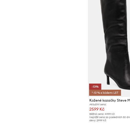
-13%
*-10 % s kódem: LST
Kožené kozačky Steve
Aktuální cena:
2599 Kč
Běžná cena:
4999 Kč
Nejnižší cena za posledních 30 d
slevy:
2999 Kč