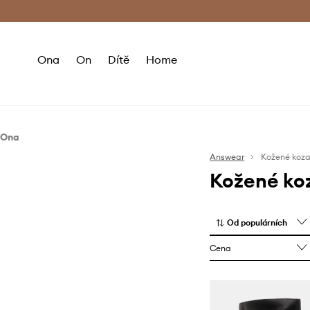
Premium Fashion Benefits
Doručení a vr
Ona
On
Dítě
Home
Ona
Boty
Answear
Kožené koz
Kožené ko
Kozačky
Od populárních
Cena