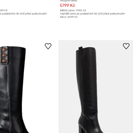
Aktuální cena:
5799 Kč
599 Kč
Běžná cena:
11990 Kč
za posledních 30 dnů před poskytnutím
Nejnižší cena za posledních 30 dnů před poskytnutím
slevy:
6099 Kč