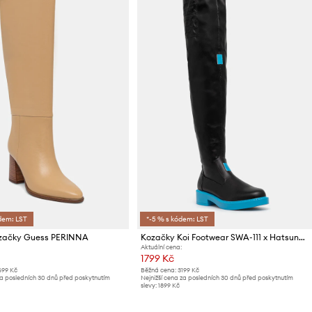
dem: LST
*-5 % s kódem: LST
začky Guess PERINNA
Kozačky Koi Footwear SWA-111 x Hatsune Miku
Aktuální cena:
1799 Kč
699 Kč
Běžná cena:
3199 Kč
za posledních 30 dnů před poskytnutím
Nejnižší cena za posledních 30 dnů před poskytnutím
slevy:
1899 Kč