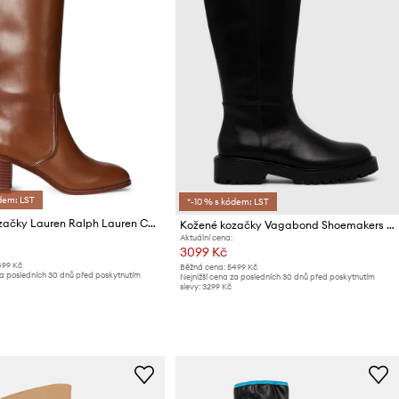
dem: LST
*-10 % s kódem: LST
Kožené kozačky Lauren Ralph Lauren Charly
Kožené kozačky Vagabond Shoemakers Kenova
Aktuální cena:
3099 Kč
499 Kč
Běžná cena:
5499 Kč
za posledních 30 dnů před poskytnutím
Nejnižší cena za posledních 30 dnů před poskytnutím
slevy:
3299 Kč