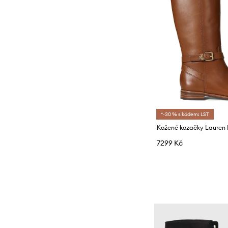
*-30 % s kódem: LST
7299 Kč