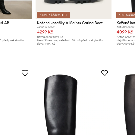
*-10 % s kódem: LST
*-10 % s kó
r.LAB
Kožené kozačky AllSaints Carina Boot
Aktuální cena:
Aktuální cena:
4299 Kč
4099 Kč
Běžná cena:
8999 Kč
Běžná cena:
7
nů před poskytnutím
Nejnižší cena za posledních 30 dnů před poskytnutím
Nejnižší cena 
slevy:
4499 Kč
slevy:
4399 Kč