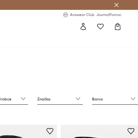
Answear Club
- 20 % na první objednávku
Answear Club
Journal
Pomoc
výrobce
Značka
Barva