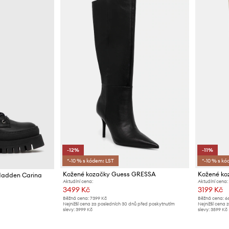
-12%
-11%
*-10 % s kódem: LST
*-10 % s kó
Kožené kozačky Guess GRESSA
Kožené ko
Madden Carina
Aktuální cena:
Aktuální cena:
3499 Kč
3199 Kč
Běžná cena:
7399 Kč
Běžná cena:
6
Nejnižší cena za posledních 30 dnů před poskytnutím
Nejnižší cena 
slevy:
3999 Kč
slevy:
3599 Kč