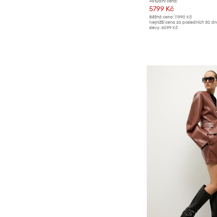
Aktuální cena:
5799 Kč
Běžná cena:
11990 Kč
Nejnižší cena za posledních 30 d
slevy:
6099 Kč