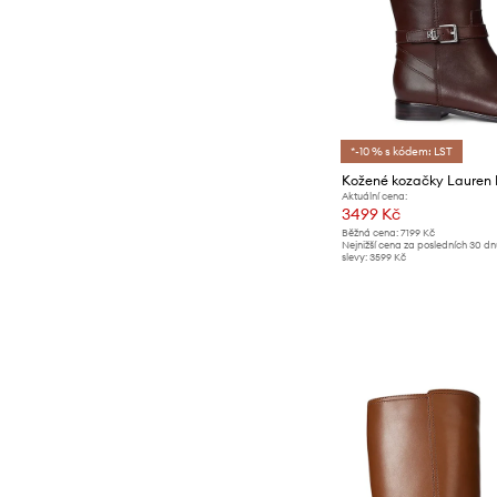
*-10 % s kódem: LST
Aktuální cena:
3499 Kč
Běžná cena:
7199 Kč
Nejnižší cena za posledních 30 d
slevy:
3599 Kč