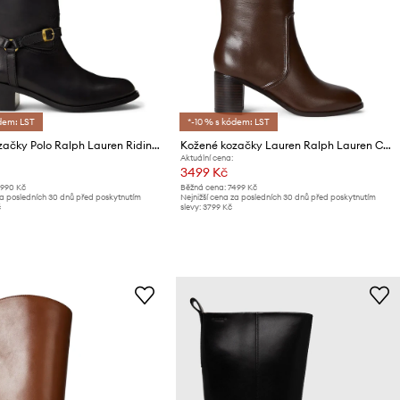
dem: LST
*-10 % s kódem: LST
Kožené kozačky Polo Ralph Lauren Riding Boot
Kožené kozačky Lauren Ralph Lauren Charly
Aktuální cena:
3499 Kč
1990 Kč
Běžná cena:
7499 Kč
za posledních 30 dnů před poskytnutím
Nejnižší cena za posledních 30 dnů před poskytnutím
č
slevy:
3799 Kč