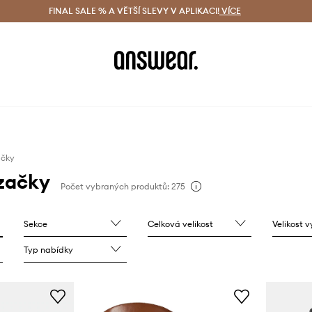
ácení zdarma (od 1800 Kč)
FINAL SALE % A VĚTŠÍ SLEVY V APLIKACI!
Doručení i do 24 h
VÍCE
Ušetřete s 
ačky
začky
Počet vybraných produktů: 275
Sekce
Celková velikost
Velikost 
Typ nabídky