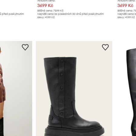
Aktuální cena:
Aktuální cena:
3699 Kč
3699 Kč
Běžná cena:
7599 Kč
Běžná cena:
7
nů před poskytnutím
Nejnižší cena za posledních 30 dnů před poskytnutím
Nejnižší cena 
slevy:
4199 Kč
slevy:
4199 Kč