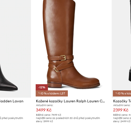
-12%
*-10 % s kódem: LST
*-10 % s kó
 Madden Lavan
Kožené kozačky Lauren Ralph Lauren Collins Tll
Aktuální cena:
Aktuální cena:
3499 Kč
2399 Kč
Běžná cena:
7499 Kč
Běžná cena:
4
nů před poskytnutím
Nejnižší cena za posledních 30 dnů před poskytnutím
Nejnižší cena 
slevy:
3999 Kč
slevy:
2499 Kč