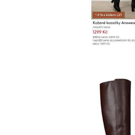
*-5 % s kódem: LST
Kožené kozačky Answea
Aktuální cena:
1299 Kč
Běžná cena:
4899 Kč
Nejnižší cena za posledních 30 d
slevy:
1399 Kč