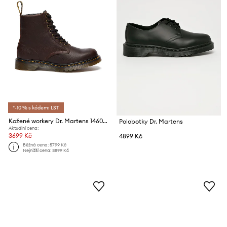
*-10 % s kódem: LST
Kožené workery Dr. Martens 1460 Pascal Warm Lined
Polobotky Dr. Martens
Aktuální cena:
3699 Kč
4899 Kč
Běžná cena:
5799 Kč
Nejnižší cena:
3899 Kč