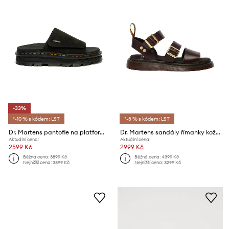
-33%
*-10 % s kódem: LST
*-5 % s kódem: LST
Dr. Martens pantofle na platformě semišové ZebZag Slide
Dr. Martens sandály římanky kožené Gryphon
Aktuální cena:
Aktuální cena:
2599 Kč
2999 Kč
Běžná cena:
3899 Kč
Běžná cena:
4399 Kč
Nejnižší cena:
3899 Kč
Nejnižší cena:
3299 Kč