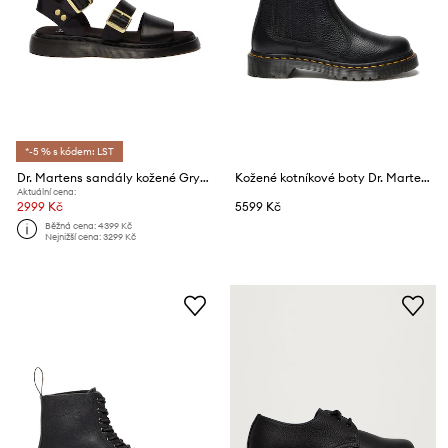
*-5 % s kódem: LST
Dr. Martens sandály kožené Gryphon
Kožené kotníkové boty Dr. Martens 2976 Leonore II
Aktuální cena:
2999 Kč
5599 Kč
Běžná cena:
4399 Kč
Nejnižší cena:
3299 Kč