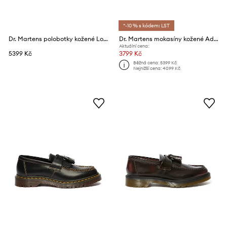
*-10 % s kódem: LST
Dr. Martens polobotky kožené Lowell
Dr. Martens mokasíny kožené Adrian Ben Tassel Loafer
Aktuální cena:
5399 Kč
3799 Kč
Běžná cena:
5399 Kč
Nejnižší cena:
4099 Kč