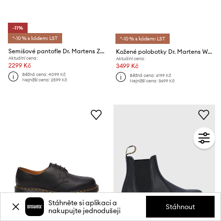
-11%
*-10 % s kódem: LST
*-10 % s kódem: LST
Semišové pantofle Dr. Martens ZebZag AnyWair Mule
Kožené polobotky Dr. Martens Woodard
Aktuální cena:
Aktuální cena:
2299 Kč
3499 Kč
Běžná cena:
4099 Kč
Běžná cena:
6199 Kč
Nejnižší cena:
2599 Kč
Nejnižší cena:
3699 Kč
Stáhněte si aplikaci a
Stáhnout
nakupujte jednodušeji