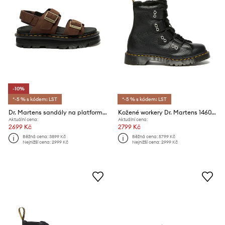
-10%
*-5 % s kódem: LST
*-5 % s kódem: LST
Dr. Martens sandály na platformě dámské nubukové ZebZag Sandal
Kožené workery Dr. Martens 1460 LTT Fur Lined
Aktuální cena:
Aktuální cena:
2699 Kč
2799 Kč
Běžná cena:
3899 Kč
Běžná cena:
5799 Kč
Nejnižší cena:
2999 Kč
Nejnižší cena:
2999 Kč