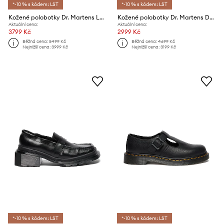
*-10 % s kódem: LST
*-10 % s kódem: LST
Kožené polobotky Dr. Martens Lowell
Kožené polobotky Dr. Martens DMXL Mary Jane
Aktuální cena:
Aktuální cena:
3799 Kč
2999 Kč
Běžná cena:
5499 Kč
Běžná cena:
4699 Kč
Nejnižší cena:
3999 Kč
Nejnižší cena:
3199 Kč
*-10 % s kódem: LST
*-10 % s kódem: LST