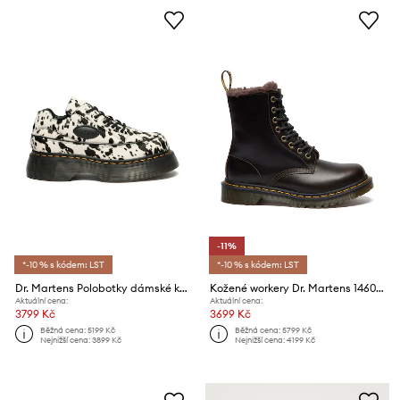
-11%
*-10 % s kódem: LST
*-10 % s kódem: LST
Dr. Martens Polobotky dámské kožené Buzz 5i 5 Eye Dalmatian
Kožené workery Dr. Martens 1460 Serena
Aktuální cena:
Aktuální cena:
3799 Kč
3699 Kč
Běžná cena:
5199 Kč
Běžná cena:
5799 Kč
Nejnižší cena:
3899 Kč
Nejnižší cena:
4199 Kč