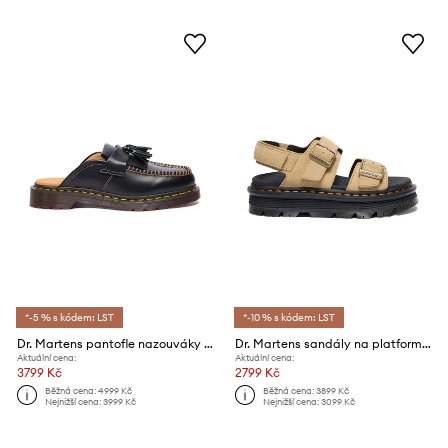
*-5 % s kódem: LST
*-10 % s kódem: LST
Dr. Martens pantofle nazouváky dámské kožené Adrian Mule
Dr. Martens sandály na platformě dámské semišové ZebZag Sandal
Aktuální cena:
Aktuální cena:
3799 Kč
2799 Kč
Běžná cena:
4999 Kč
Běžná cena:
3899 Kč
Nejnižší cena:
3999 Kč
Nejnižší cena:
3099 Kč