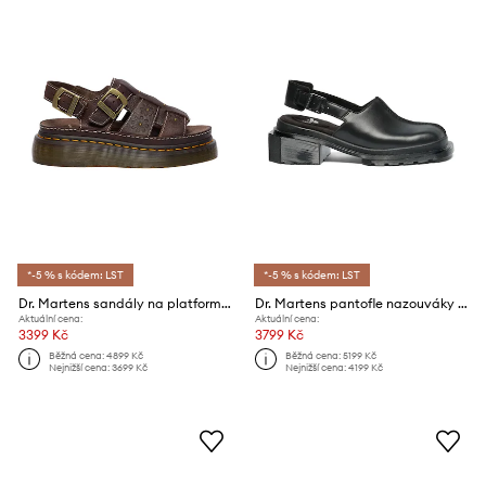
*-5 % s kódem: LST
*-5 % s kódem: LST
Dr. Martens sandály na platformě dámské kožené Wrenlie
Dr. Martens pantofle nazouváky dámské kožené Maybole Mule
Aktuální cena:
Aktuální cena:
3399 Kč
3799 Kč
Běžná cena:
4899 Kč
Běžná cena:
5199 Kč
Nejnižší cena:
3699 Kč
Nejnižší cena:
4199 Kč