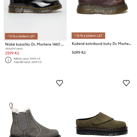
*-15 % s kódem: LST
*-5 % s kódem: LST
Kožené kotníkové boty Dr. Martens Buzz 8i
Nízké kozačky Dr. Martens 1460 W
Aktuální cena:
5099 Kč
2599 Kč
Běžná cena:
5499 Kč
Nejnižší cena:
2699 Kč