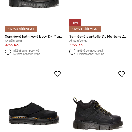
-11%
*-10 % s kódem: LST
*-10 % s kódem: LST
Semišové kotníkové boty Dr. Martens 2976 Bex Fur Lined
Semišové pantofle Dr. Martens ZebZag AnyWair Mule
Aktuální cena:
Aktuální cena:
3299 Kč
2299 Kč
Běžná cena:
6099 Kč
Běžná cena:
4099 Kč
Nejnižší cena:
3499 Kč
Nejnižší cena:
2599 Kč