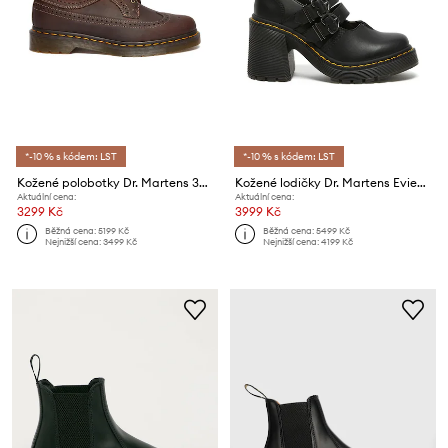
*-10 % s kódem: LST
*-10 % s kódem: LST
Kožené polobotky Dr. Martens 3989 YS
Kožené lodičky Dr. Martens Eviee Mary Jane
Aktuální cena:
Aktuální cena:
3299 Kč
3999 Kč
Běžná cena:
5199 Kč
Běžná cena:
5499 Kč
Nejnižší cena:
3499 Kč
Nejnižší cena:
4199 Kč