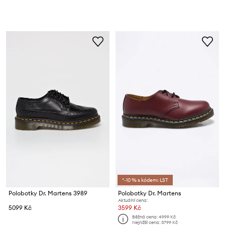
*-10 % s kódem: LST
Polobotky Dr. Martens 3989
Polobotky Dr. Martens
Aktuální cena:
5099 Kč
3599 Kč
Běžná cena:
4999 Kč
Nejnižší cena:
3799 Kč