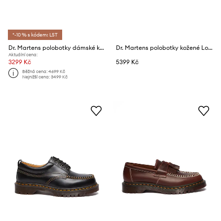
*-10 % s kódem: LST
Dr. Martens polobotky dámské kožené Buzz Strap
Dr. Martens polobotky kožené Lowell
Aktuální cena:
3299 Kč
5399 Kč
Běžná cena:
4699 Kč
Nejnižší cena:
3499 Kč