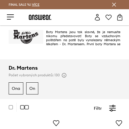
FINAL SALE %!
VÍCE
Ušetřete s Answear Club
Boty Martens jsou tak slavné, že je nemusíte
nikomu představovat! Boty se vzduchovým
polštářem na patě byly vynalezeny německým
lékařem - Dr. Martensem. První boty Martens se
na trhu objevily v roce 1960. Brzy se boty prosadily v hudebních
subkulturách a jsou velmi módní dnes. Nosili je třeba hvězdy jako Iggy
Pop, Miley Cyrus nebo Gwen Stefani.
Dr. Martens
Počet vybraných produktů: 130
ona
on
Filtr