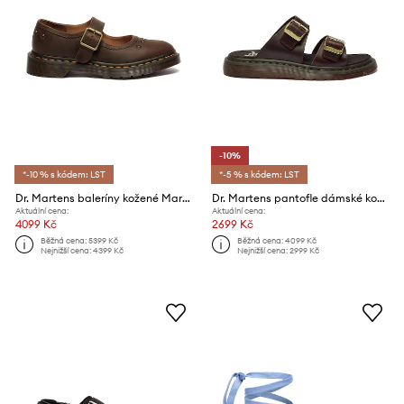
-10%
*-10 % s kódem: LST
*-5 % s kódem: LST
Dr. Martens baleríny kožené Mary Jane Flower
Dr. Martens pantofle dámské kožené Josef
Aktuální cena:
Aktuální cena:
4099 Kč
2699 Kč
Běžná cena:
5399 Kč
Běžná cena:
4099 Kč
Nejnižší cena:
4399 Kč
Nejnižší cena:
2999 Kč