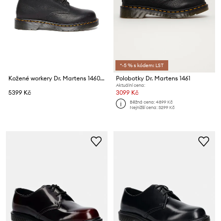
*-5 % s kódem: LST
Kožené workery Dr. Martens 1460 Pascal Ambassador
Polobotky Dr. Martens 1461
Aktuální cena:
5399 Kč
3099 Kč
Běžná cena:
4899 Kč
Nejnižší cena:
3299 Kč