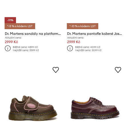
-11%
*-5 % s kódem: LST
*-10 % s kódem: LST
Dr. Martens sandály na platformě dámské kožené Wrenlie
Dr. Martens pantofle kožené Josef
Aktuální cena:
Aktuální cena:
2999 Kč
2999 Kč
Běžná cena:
4899 Kč
Běžná cena:
4099 Kč
Nejnižší cena:
3399 Kč
Nejnižší cena:
3099 Kč