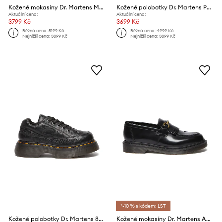
Kožené mokasíny Dr. Martens Maybole Loafer
Kožené polobotky Dr. Martens Polley
Aktuální cena:
Aktuální cena:
3799 Kč
3699 Kč
Běžná cena:
5199 Kč
Běžná cena:
4999 Kč
Nejnižší cena:
3899 Kč
Nejnižší cena:
3899 Kč
*-10 % s kódem: LST
Kožené polobotky Dr. Martens 8363 Buzz
Kožené mokasíny Dr. Martens Adrian Snaffle