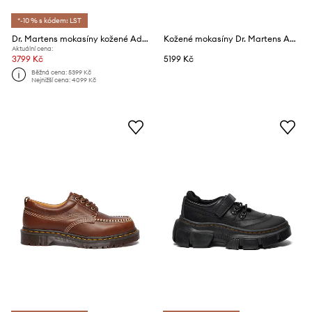
*-10 % s kódem: LST
Dr. Martens mokasíny kožené Adrian Ben Tassel Loafer
Kožené mokasíny Dr. Martens Adrian Tassel Loafer
Aktuální cena:
3799 Kč
5199 Kč
Běžná cena:
5399 Kč
Nejnižší cena:
4099 Kč