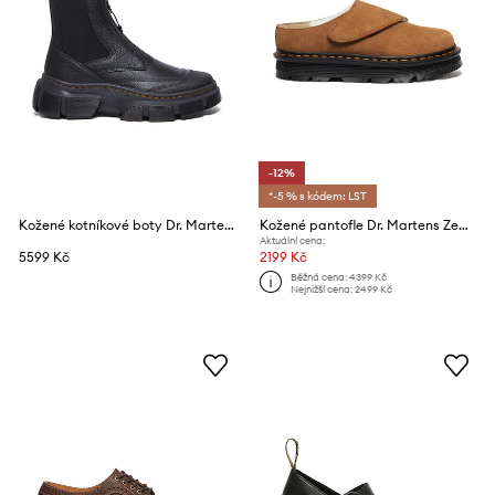
-12%
*-5 % s kódem: LST
Kožené kotníkové boty Dr. Martens DMXL Zip Chelsea
Kožené pantofle Dr. Martens ZebZag AnyWair Warm Lined Mule
Aktuální cena:
5599 Kč
2199 Kč
Běžná cena:
4399 Kč
Nejnižší cena:
2499 Kč