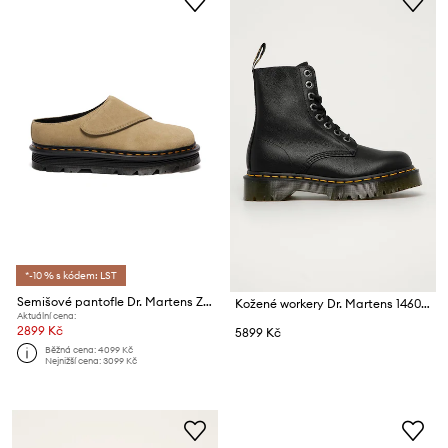
*-10 % s kódem: LST
Semišové pantofle Dr. Martens ZebZag AnyWair Mule
Kožené workery Dr. Martens 1460 Pascal Bex Pisa
Aktuální cena:
2899 Kč
5899 Kč
Běžná cena:
4099 Kč
Nejnižší cena:
3099 Kč