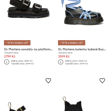
*-5 % s kódem: LST
*-10 % s kódem: LST
Dr. Martens sandály na platformě dámské semišové ZebZag Sandal
Dr. Martens baleríny kožené Buzz Ballerina Lace Up Shoe
Aktuální cena:
Aktuální cena:
2799 Kč
3599 Kč
Běžná cena:
3899 Kč
Běžná cena:
4699 Kč
Nejnižší cena:
2999 Kč
Nejnižší cena:
3799 Kč