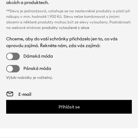
akcích a produktech.
**Sleva je jednorázová, vztahuje se na nezlevněné produkty a platí při
nákupu v min. hodnotě 1 900 Kč. Slevu nelze kombinovat s jinými
akcemi a některé produkty mohou být ze slevy vyloučeny. Podrobnosti
na webové stránce:
produkty vyloučené z akce
Chceme, aby do vaší schránky přicházelo jen to, co vás
opravdu zajímá. Řekněte nám, zda vás zajímá:
Dámská móda
Pánská móda
Výběr nabídky je volitelný.
Přihlásit se