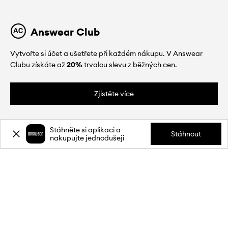
Answear Club
Vytvořte si účet a ušetřete při každém nákupu. V Answear
Clubu získáte až
20%
trvalou slevu z běžných cen.
Zjistěte více
Stáhněte si aplikaci a
Stáhnout
nakupujte jednodušeji
O NÁS
INFORMACE