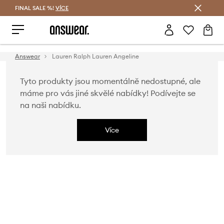
FINAL SALE %!
VÍCE
Ušetřete s Answear Club
Answear
Lauren Ralph Lauren Angeline
Tyto produkty jsou momentálně nedostupné, ale
máme pro vás jiné skvělé nabídky! Podívejte se
na naši nabídku.
Více