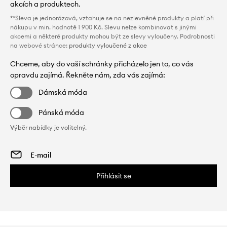
akcích a produktech.
**Sleva je jednorázová, vztahuje se na nezlevněné produkty a platí při
nákupu v min. hodnotě 1 900 Kč. Slevu nelze kombinovat s jinými
akcemi a některé produkty mohou být ze slevy vyloučeny. Podrobnosti
na webové stránce:
produkty vyloučené z akce
Chceme, aby do vaší schránky přicházelo jen to, co vás
opravdu zajímá. Řekněte nám, zda vás zajímá:
Dámská móda
Pánská móda
Výběr nabídky je volitelný.
Přihlásit se