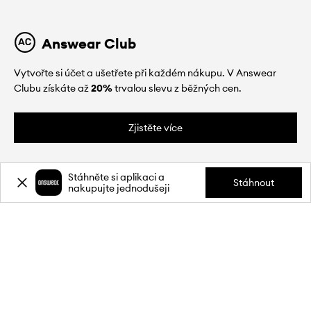
Answear Club
Vytvořte si účet a ušetřete při každém nákupu. V Answear
Clubu získáte až
20%
trvalou slevu z běžných cen.
Zjistěte více
Stáhněte si aplikaci a
Stáhnout
nakupujte jednodušeji
O NÁS
INFORMACE