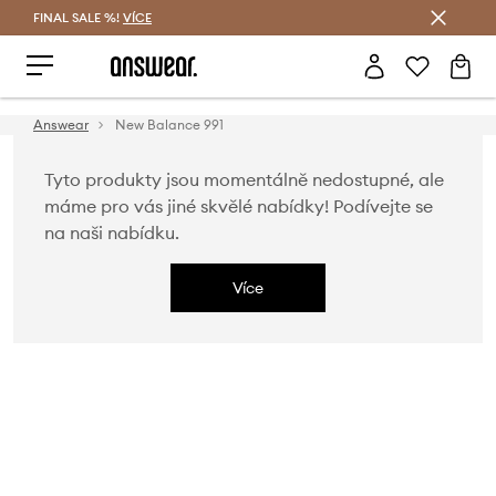
FINAL SALE %!
VÍCE
Ušetřete s Answear Club
Answear
New Balance 991
Tyto produkty jsou momentálně nedostupné, ale
máme pro vás jiné skvělé nabídky! Podívejte se
na naši nabídku.
Více