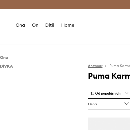
Premium Fashion Benefits
Doručení a vr
Ona
On
Dítě
Home
Ona
DÍVKA
Boty
Answear
Puma Karm
Puma Kar
Boty
Sneakers boty
Sneakers boty
Od populárních
Cena