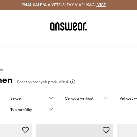
ácení zdarma (od 1800 Kč)
FINAL SALE % A VĚTŠÍ SLEVY V APLIKACI!
Doručení i do 24 h
VÍCE
Ušetřete s 
en
men
Počet vybraných produktů: 4
Sekce
Celková velikost
Velikost 
Typ nabídky