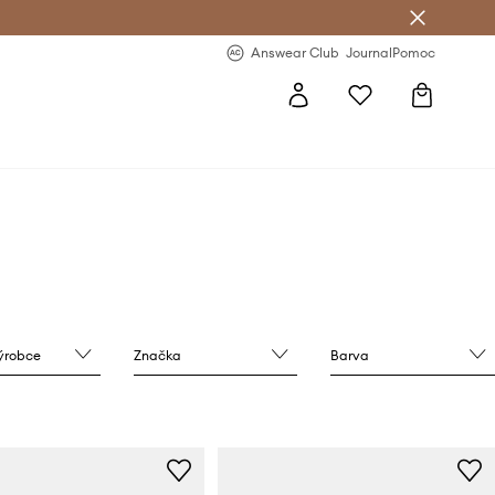
Answear Club
- 20 % na první objednávku
Answear Club
Journal
Pomoc
výrobce
Značka
Barva