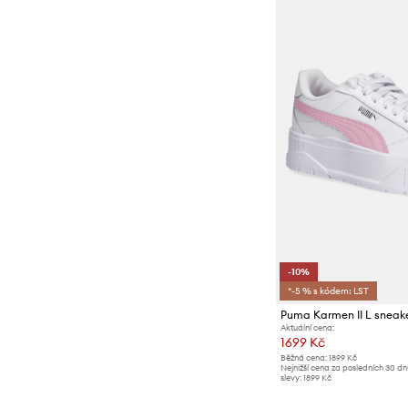
-10%
*-5 % s kódem: LST
Puma Karmen II L sneak
Aktuální cena:
1699 Kč
Běžná cena:
1899 Kč
Nejnižší cena za posledních 30 d
slevy:
1899 Kč