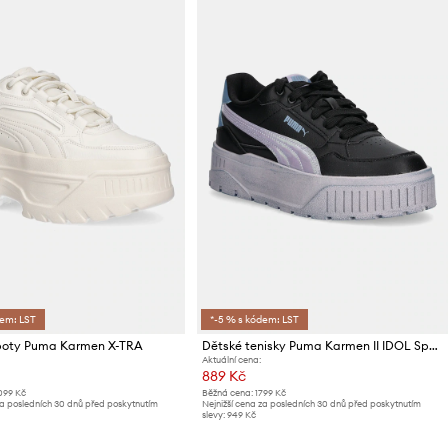
dem: LST
*-5 % s kódem: LST
boty Puma Karmen X-TRA
Dětské tenisky Puma Karmen II IDOL Space Belle Jr
Aktuální cena:
889 Kč
099 Kč
Běžná cena:
1799 Kč
za posledních 30 dnů před poskytnutím
Nejnižší cena za posledních 30 dnů před poskytnutím
slevy:
949 Kč