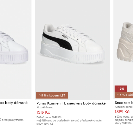
-12%
*-5 % s kó
*-5 % s kódem: LST
ers boty dámské
Sneakers 
Puma Karmen II L sneakers boty dámské
Aktuální cena:
Aktuální cena:
1399 Kč
1319 Kč
Běžná cena:
2
Běžná cena:
1899 Kč
nů před poskytnutím
Nejnižší cena 
Nejnižší cena za posledních 30 dnů před poskytnutím
slevy:
1599 Kč
slevy:
1399 Kč