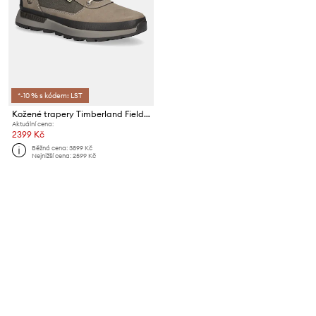
*-10 % s kódem: LST
Kožené trapery Timberland Field Trekker Mid
Aktuální cena:
2399 Kč
Běžná cena:
3899 Kč
Nejnižší cena:
2599 Kč