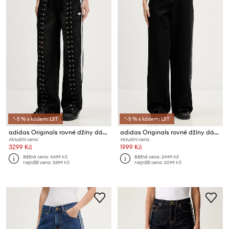
*-5 % s kódem: LST
*-5 % s kódem: LST
adidas Originals rovné džíny dámské
adidas Originals rovné džíny dámské Firebird
Aktuální cena:
Aktuální cena:
3299 Kč
1999 Kč
Běžná cena:
4699 Kč
Běžná cena:
2499 Kč
Nejnižší cena:
3399 Kč
Nejnižší cena:
2099 Kč