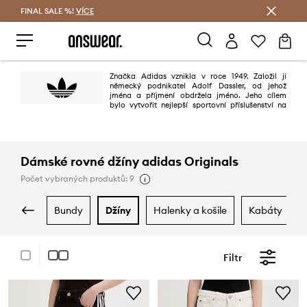
FINAL SALE %!
VÍCE
Ušetřete s Answear Club
Značka Adidas vznikla v roce 1949. Založil ji
německý podnikatel Adolf Dassler, od jehož
jména a příjmení obdržela jméno. Jeho cílem
bylo vytvořit nejlepší sportovní příslušenství na
světě. Mělo se to povést díky třem principům: projektování nejlepší obuvi
pro sportovní použití, ochraně sportovců před zraněním a zajištění vysoké
trvanlivosti výrobků. Povedlo se to stoprocentně.
Dámské rovné džíny adidas Originals
Počet vybraných produktů: 9
bundy
džíny
halenky a košile
kabáty
Filtr