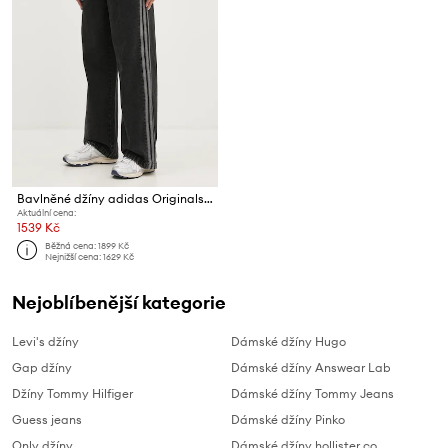
Bavlněné džíny adidas Originals DENIM 3S PANT
Aktuální cena:
1539 Kč
Běžná cena:
1899 Kč
Nejnižší cena:
1629 Kč
Nejoblíbenější kategorie
Levi's džíny
Dámské džíny Hugo
Gap džíny
Dámské džíny Answear Lab
Džíny Tommy Hilfiger
Dámské džíny Tommy Jeans
Guess jeans
Dámské džíny Pinko
Only džíny
Dámské džíny hollister co