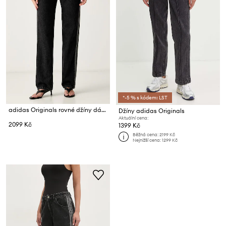
*-5 % s kódem: LST
adidas Originals rovné džíny dámské Firebird
Džíny adidas Originals
Aktuální cena:
2099 Kč
1399 Kč
Běžná cena:
2199 Kč
Nejnižší cena:
1299 Kč