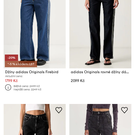
-20%
*-5 % s kódem: LST
Džíny adidas Originals Firebird
adidas Originals rovné džíny dámské Firebird
Aktuální cena:
1799 Kč
2099 Kč
Běžná cena:
2499 Kč
Nejnižší cena:
2249 Kč