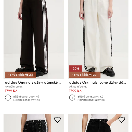
-20%
*-5 % s kódem: LST
*-5 % s kódem: LST
adidas Originals džíny dámské Firebird
adidas Originals rovné džíny dámské Firebird
Aktuální cena:
Aktuální cena:
1799 Kč
1799 Kč
Běžná cena:
2499 Kč
Běžná cena:
2499 Kč
Nejnižší cena:
1949 Kč
Nejnižší cena:
2249 Kč