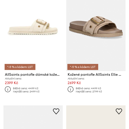
*-5 % s kódem: LST
*-5 % s kódem: LST
AllSaints pantofle dámské kožené Ellie Western Sandals
Kožené pantofle AllSaints Ellie Western Sandal
Aktuální cena:
Aktuální cena:
2399 Kč
2699 Kč
Běžná cena:
4499 Kč
Běžná cena:
4499 Kč
Nejnižší cena:
2499 Kč
Nejnižší cena:
2799 Kč