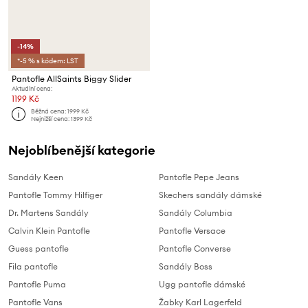
-14%
*-5 % s kódem: LST
Pantofle AllSaints Biggy Slider
Aktuální cena:
1199 Kč
Běžná cena:
1999 Kč
Nejnižší cena:
1399 Kč
Nejoblíbenější kategorie
Sandály Keen
Pantofle Pepe Jeans
Pantofle Tommy Hilfiger
Skechers sandály dámské
Dr. Martens Sandály
Sandály Columbia
Calvin Klein Pantofle
Pantofle Versace
Guess pantofle
Pantofle Converse
Fila pantofle
Sandály Boss
Pantofle Puma
Ugg pantofle dámské
Pantofle Vans
Žabky Karl Lagerfeld