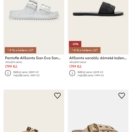
-10%
*-5 % s kódem: LST
*-5 % s kódem: LST
Pantofle AllSaints Sian Eva Sandal
AllSaints sandály dámské kožené Hoxton Slider
Aktuální cena:
Aktuální cena:
1799 Kč
1799 Kč
Běžná cena:
2899 Kč
Běžná cena:
2499 Kč
Nejnižší cena:
1899 Kč
Nejnižší cena:
1999 Kč