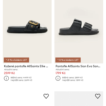
*-5 % s kódem: LST
*-5 % s kódem: LST
Kožené pantofle AllSaints Ellie Western Sandals
Pantofle AllSaints Sian Eva Sandal
Aktuální cena:
Aktuální cena:
2599 Kč
1799 Kč
Běžná cena:
4499 Kč
Běžná cena:
2899 Kč
Nejnižší cena:
2699 Kč
Nejnižší cena:
1899 Kč