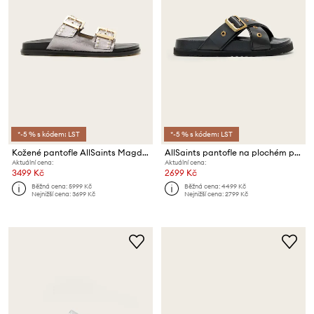
*-5 % s kódem: LST
*-5 % s kódem: LST
Kožené pantofle AllSaints Magda Stud Sandal
AllSaints pantofle na plochém podpatku kožené Suki Western Sandal
Aktuální cena:
Aktuální cena:
3499 Kč
2699 Kč
Běžná cena:
5999 Kč
Běžná cena:
4499 Kč
Nejnižší cena:
3699 Kč
Nejnižší cena:
2799 Kč