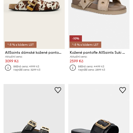
-10%
*-5 % s kódem: LST
*-5 % s kódem: LST
AllSaints dámské kožené pantofle nazouváky Staffa Mule
Kožené pantofle AllSaints Suki Western Sandal
Aktuální cena:
Aktuální cena:
3099 Kč
2599 Kč
Běžná cena:
4999 Kč
Běžná cena:
4499 Kč
Nejnižší cena:
3299 Kč
Nejnižší cena:
2899 Kč