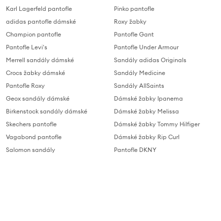
Karl Lagerfeld pantofle
Pinko pantofle
adidas pantofle dámské
Roxy žabky
Champion pantofle
Pantofle Gant
Pantofle Levi's
Pantofle Under Armour
Merrell sandály dámské
Sandály adidas Originals
Crocs žabky dámské
Sandály Medicine
Pantofle Roxy
Sandály AllSaints
Geox sandály dámské
Dámské žabky Ipanema
Birkenstock sandály dámské
Dámské žabky Melissa
Skechers pantofle
Dámské žabky Tommy Hilfiger
Vagabond pantofle
Dámské žabky Rip Curl
Salomon sandály
Pantofle DKNY