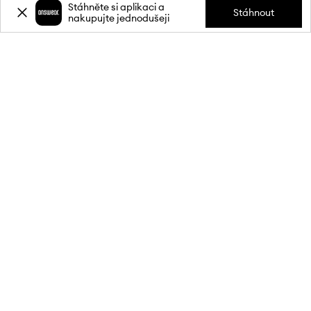
Stáhněte si aplikaci a
Stáhnout
nakupujte jednodušeji
Přihlaste se k odběru novinek a
získejte slevu
20 %
** na svůj první
nákup.
Připojte se k naší komunitě a získejte informace o nejnovějších
akcích a produktech.
**Sleva je jednorázová, vztahuje se na nezlevněné produkty a platí při
nákupu v min. hodnotě 1 900 Kč. Slevu nelze kombinovat s jinými