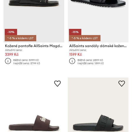
-10%
-15%
*-5 % s kódem: LST
*-5 % s kódem: LST
Kožené pantofle AllSaints Magda Stud Sandal
AllSaints sandály dámské kožené Ella Slider
Aktuální cena:
Aktuální cena:
3399 Kč
1599 Kč
Běžná cena:
5999 Kč
Běžná cena:
2899 Kč
Nejnižší cena:
3799 Kč
Nejnižší cena:
1899 Kč