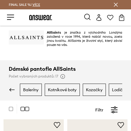
FINAL SALE %!
VÍCE
Ušetřete s Answear Club
AllSaints
je značka z východního Londýna
založená v roce 1994, která nabízí novou, zcela
jinou kvalitu. AllSaints je životní styl, který závisí
pouze na vás.
Dámské pantofle AllSaints
Počet vybraných produktů: 17
baleríny
kotníkové boty
kozačky
lodičky
Filtr