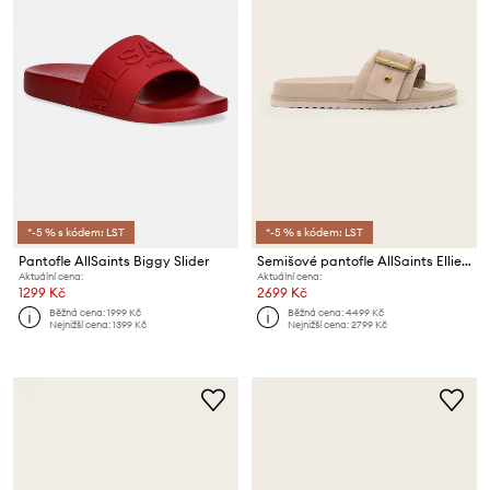
*-5 % s kódem: LST
*-5 % s kódem: LST
Pantofle AllSaints Biggy Slider
Semišové pantofle AllSaints Ellie Western Sandal
Aktuální cena:
Aktuální cena:
1299 Kč
2699 Kč
Běžná cena:
1999 Kč
Běžná cena:
4499 Kč
Nejnižší cena:
1399 Kč
Nejnižší cena:
2799 Kč