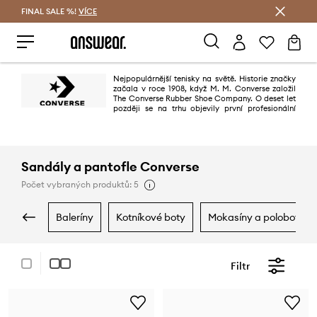
FINAL SALE %!
VÍCE
Ušetřete s Answear Club
Nejpopulárnější tenisky na světě. Historie značky
začala v roce 1908, když M. M. Converse založil
The Converse Rubber Shoe Company. O deset let
později se na trhu objevily první profesionální
basketbalové boty – Chuck Taylor All Star, kultovní model, který spojuje
generace - basketbalisty i rockové hvězdy. O více než sto let později
popularita conversek neslábne, ba naopak.
Sandály a pantofle Converse
Počet vybraných produktů: 5
baleríny
kotníkové boty
mokasíny a polobotky
Filtr