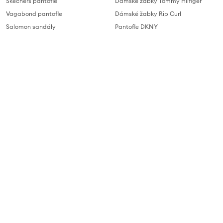
Skechers pantofle
Dámské žabky Tommy Hilfiger
Vagabond pantofle
Dámské žabky Rip Curl
Salomon sandály
Pantofle DKNY