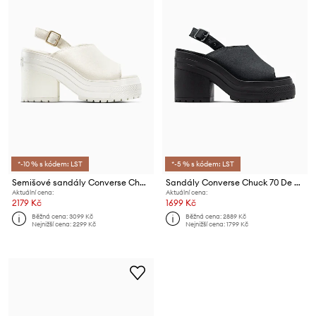
*-10 % s kódem: LST
*-5 % s kódem: LST
Semišové sandály Converse Chuck 70 De Luxe Heel Mule
Sandály Converse Chuck 70 De Luxe Heel Nu
Aktuální cena:
Aktuální cena:
2179 Kč
1699 Kč
Běžná cena:
3099 Kč
Běžná cena:
2889 Kč
Nejnižší cena:
2299 Kč
Nejnižší cena:
1799 Kč