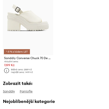
*-5 % s kódem: LST
Sandály Converse Chuck 70 De Luxe Heel Nu
Aktuální cena:
1399 Kč
Běžná cena:
2889 Kč
Nejnižší cena:
1499 Kč
Zobrazit také:
Sandály
Pantofle
Nejoblíbenější kategorie