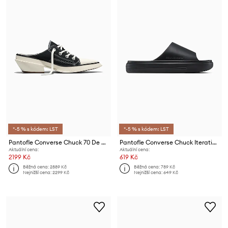
*-5 % s kódem: LST
*-5 % s kódem: LST
Pantofle Converse Chuck 70 De Luxe Pointed Mule
Pantofle Converse Chuck Iteration Slide
Aktuální cena:
Aktuální cena:
2199 Kč
619 Kč
Běžná cena:
2889 Kč
Běžná cena:
789 Kč
Nejnižší cena:
2299 Kč
Nejnižší cena:
649 Kč