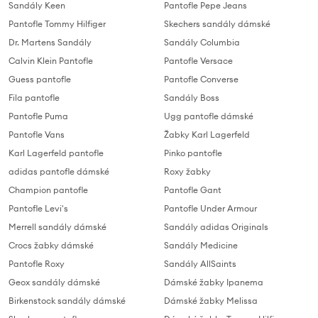
Sandály Keen
Pantofle Pepe Jeans
Pantofle Tommy Hilfiger
Skechers sandály dámské
Dr. Martens Sandály
Sandály Columbia
Calvin Klein Pantofle
Pantofle Versace
Guess pantofle
Pantofle Converse
Fila pantofle
Sandály Boss
Pantofle Puma
Ugg pantofle dámské
Pantofle Vans
Žabky Karl Lagerfeld
Karl Lagerfeld pantofle
Pinko pantofle
adidas pantofle dámské
Roxy žabky
Champion pantofle
Pantofle Gant
Pantofle Levi's
Pantofle Under Armour
Merrell sandály dámské
Sandály adidas Originals
Crocs žabky dámské
Sandály Medicine
Pantofle Roxy
Sandály AllSaints
Geox sandály dámské
Dámské žabky Ipanema
Birkenstock sandály dámské
Dámské žabky Melissa