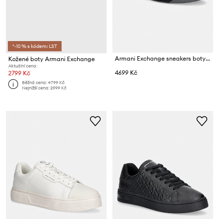
*-10 % s kódem: LST
Armani Exchange sneakers boty pánské kožené
Kožené boty Armani Exchange
Aktuální cena:
4699 Kč
2799 Kč
Běžná cena:
4799 Kč
Nejnižší cena:
2999 Kč