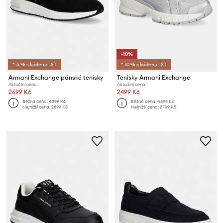
-10%
*-5 % s kódem: LST
*-10 % s kódem: LST
Armani Exchange pánské tenisky
Tenisky Armani Exchange
Aktuální cena:
Aktuální cena:
2699 Kč
2499 Kč
Běžná cena:
4399 Kč
Běžná cena:
4899 Kč
Nejnižší cena:
2899 Kč
Nejnižší cena:
2799 Kč