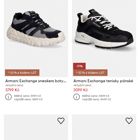
-11%
*-10 % s kódem: LST
*-10 % s kódem: LST
Armani Exchange sneakers boty pánské
Armani Exchange tenisky pánské
Aktuální cena:
Aktuální cena:
3799 Kč
3099 Kč
Běžná cena:
5999 Kč
Běžná cena:
4899 Kč
Nejnižší cena:
3899 Kč
Nejnižší cena:
3499 Kč