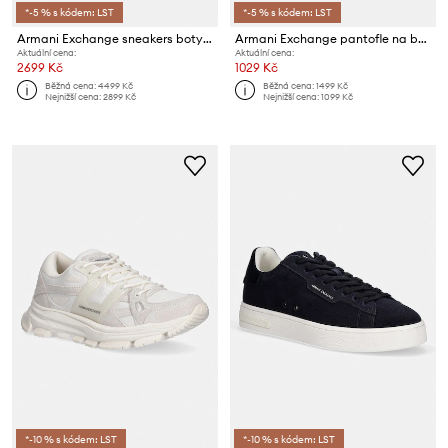
*-5 % s kódem: LST
*-5 % s kódem: LST
Armani Exchange sneakers boty pánské semišové
Armani Exchange pantofle na bazén pánské
Aktuální cena:
Aktuální cena:
2699 Kč
1029 Kč
Běžná cena:
4499 Kč
Běžná cena:
1499 Kč
Nejnižší cena:
2899 Kč
Nejnižší cena:
1099 Kč
*-10 % s kódem: LST
*-10 % s kódem: LST