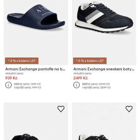
*-5 % s kódem: LST
*-5 % s kódem: LST
Armani Exchange pantofle na bazén pánské
Armani Exchange sneakers boty pánské
Aktuální cena:
Aktuální cena:
939 Kč
2499 Kč
Běžná cena:
1499 Kč
Běžná cena:
4099 Kč
Nejnižší cena:
999 Kč
Nejnižší cena:
2599 Kč