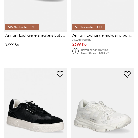
*-15 % s kódem: LST
*-5 % s kódem: LST
Armani Exchange sneakers boty pánské
Armani Exchange mokasíny pánské semišové
Aktuální cena:
3799 Kč
2699 Kč
Běžná cena:
4399 Kč
Nejnižší cena:
2899 Kč