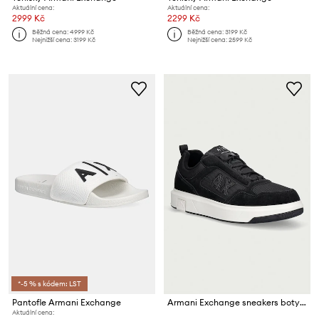
Aktuální cena:
Aktuální cena:
2999 Kč
2299 Kč
Běžná cena:
4999 Kč
Běžná cena:
3199 Kč
Nejnižší cena:
3199 Kč
Nejnižší cena:
2599 Kč
*-5 % s kódem: LST
Pantofle Armani Exchange
Armani Exchange sneakers boty pánské
Aktuální cena: