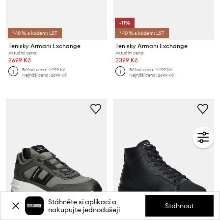
-11%
*-10 % s kódem: LST
*-10 % s kódem: LST
Tenisky Armani Exchange
Tenisky Armani Exchange
Aktuální cena:
Aktuální cena:
2699 Kč
2399 Kč
Běžná cena:
4499 Kč
Běžná cena:
4499 Kč
Nejnižší cena:
2899 Kč
Nejnižší cena:
2699 Kč
Stáhněte si aplikaci a
Stáhnout
nakupujte jednodušeji