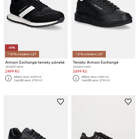
-10%
*-10 % s kódem: LST
*-5 % s kódem: LST
Armani Exchange tenisky pánské
Tenisky Armani Exchange
Aktuální cena:
Aktuální cena:
2499 Kč
2699 Kč
Běžná cena:
4099 Kč
Běžná cena:
4399 Kč
Nejnižší cena:
2799 Kč
Nejnižší cena:
2799 Kč