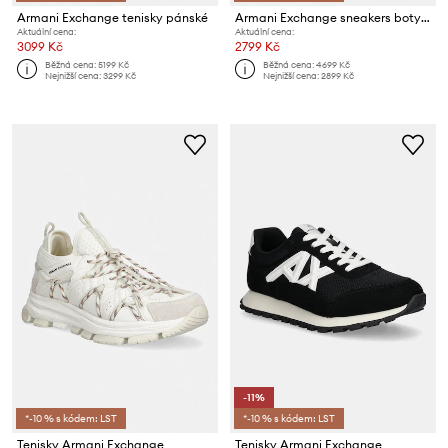
Armani Exchange tenisky pánské
Armani Exchange sneakers boty pánské semišové
Aktuální cena:
Aktuální cena:
3099 Kč
2799 Kč
Běžná cena:
5199 Kč
Běžná cena:
4699 Kč
Nejnižší cena:
3299 Kč
Nejnižší cena:
2899 Kč
-11%
*-10 % s kódem: LST
*-10 % s kódem: LST
Tenisky Armani Exchange
Tenisky Armani Exchange