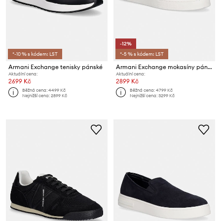
-12%
*-10 % s kódem: LST
*-5 % s kódem: LST
Armani Exchange tenisky pánské
Armani Exchange mokasíny pánské semišové
Aktuální cena:
Aktuální cena:
2699 Kč
2899 Kč
Běžná cena:
4499 Kč
Běžná cena:
4799 Kč
Nejnižší cena:
2899 Kč
Nejnižší cena:
3299 Kč