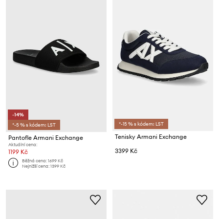
-14%
*-15 % s kódem: LST
*-5 % s kódem: LST
Tenisky Armani Exchange
Pantofle Armani Exchange
Aktuální cena:
3399 Kč
1199 Kč
Běžná cena:
1699 Kč
Nejnižší cena:
1399 Kč