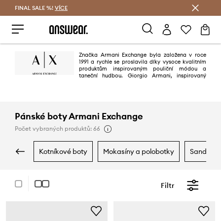
FINAL SALE %!
VÍCE
Ušetřete s Answear Club
Značka Armani Exchange byla založena v roce
1991 a rychle se proslavila díky vysoce kvalitním
produktům inspirovaným pouliční módou a
taneční hudbou. Giorgio Armani, inspirovaný
myšlenkami z života metropole, chtěl vytvořit značku, která zachycuje
ducha města. Značka Armani Exchange se stala symbolem "městského
stylu".
Pánské boty Armani Exchange
Počet vybraných produktů: 66
kotníkové boty
mokasíny a polobotky
sandály 
Filtr