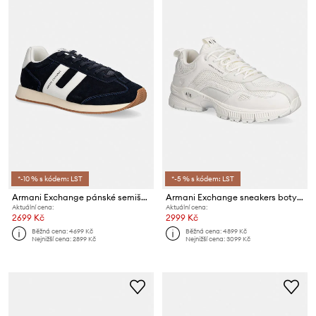
*-10 % s kódem: LST
*-5 % s kódem: LST
Armani Exchange pánské semišové sneakers boty
Armani Exchange sneakers boty pánské
Aktuální cena:
Aktuální cena:
2699 Kč
2999 Kč
Běžná cena:
4699 Kč
Běžná cena:
4899 Kč
Nejnižší cena:
2899 Kč
Nejnižší cena:
3099 Kč