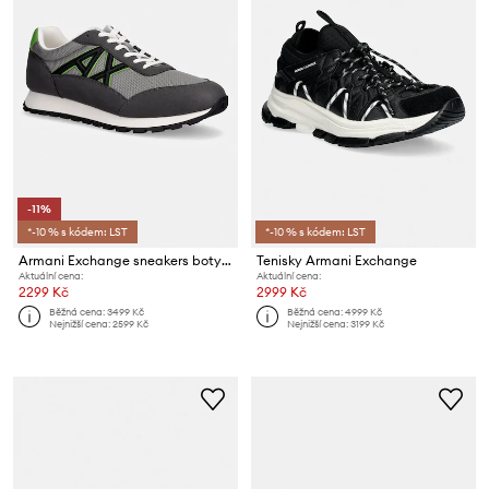
-11%
*-10 % s kódem: LST
*-10 % s kódem: LST
Armani Exchange sneakers boty pánské
Tenisky Armani Exchange
Aktuální cena:
Aktuální cena:
2299 Kč
2999 Kč
Běžná cena:
3499 Kč
Běžná cena:
4999 Kč
Nejnižší cena:
2599 Kč
Nejnižší cena:
3199 Kč