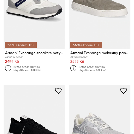
*-5 % s kódem: LST
*-5 % s kódem: LST
Armani Exchange sneakers boty pánské
Armani Exchange mokasíny pánské semišové
Aktuální cena:
Aktuální cena:
2499 Kč
2599 Kč
Běžná cena:
4099 Kč
Běžná cena:
4399 Kč
Nejnižší cena:
2599 Kč
Nejnižší cena:
2699 Kč