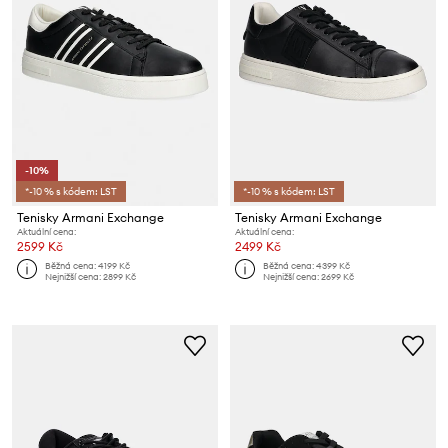
-10%
*-10 % s kódem: LST
*-10 % s kódem: LST
Tenisky Armani Exchange
Tenisky Armani Exchange
Aktuální cena:
Aktuální cena:
2599 Kč
2499 Kč
Běžná cena:
4199 Kč
Běžná cena:
4399 Kč
Nejnižší cena:
2899 Kč
Nejnižší cena:
2699 Kč