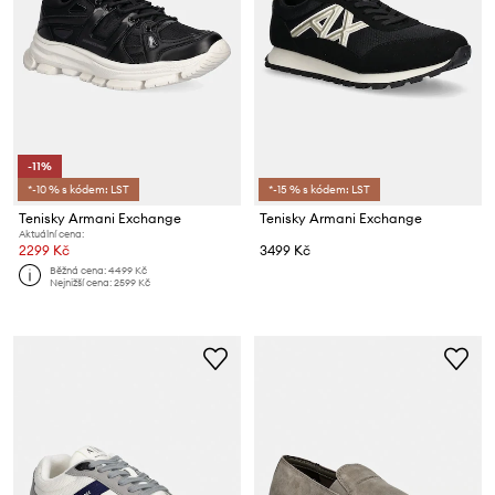
-11%
*-10 % s kódem: LST
*-15 % s kódem: LST
Tenisky Armani Exchange
Tenisky Armani Exchange
Aktuální cena:
2299 Kč
3499 Kč
Běžná cena:
4499 Kč
Nejnižší cena:
2599 Kč