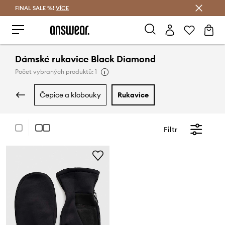
FINAL SALE %!
VÍCE
Ušetřete s Answear Club
Dámské rukavice Black Diamond
Počet vybraných produktů: 1
čepice a klobouky
rukavice
Filtr