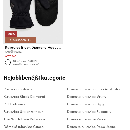
-50%
*-5 % s kódem: LST
Rukavice Black Diamond HeavyWeight ScreenTap
Aktuální cena:
699 Kč
Běžná cena:
1399 Kč
Nejnižší cena:
1399 Kč
Nejoblíbenější kategorie
Rukavice Salewa
Dámské rukavice Emu Australia
Rukavice Black Diamond
Dámské rukavice Viking
POC rukavice
Dámské rukavice Ugg
Rukavice Under Armour
Dámské rukavice Superdry
The North Face Rukavice
Dámské rukavice Rains
Dámské rukavice Guess
Dámské rukavice Pepe Jeans