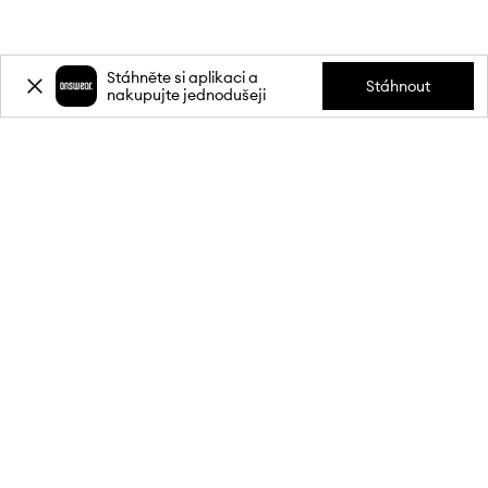
Stáhněte si aplikaci a
Stáhnout
nakupujte jednodušeji
Přihlaste se k odběru novinek a
získejte slevu
20 %
** na svůj první
nákup.
Připojte se k naší komunitě a získejte informace o nejnovějších