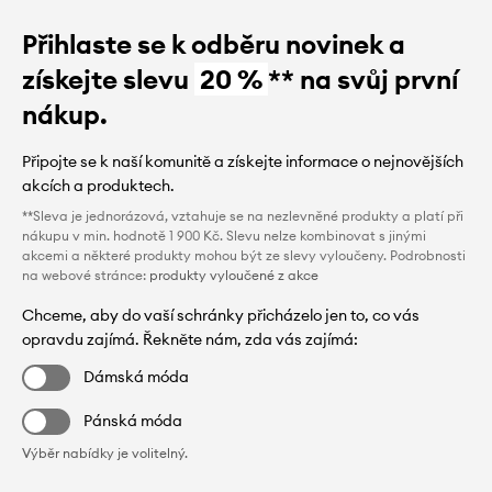
Přihlaste se k odběru novinek a
získejte slevu
20 %
** na svůj první
nákup.
Připojte se k naší komunitě a získejte informace o nejnovějších
akcích a produktech.
**Sleva je jednorázová, vztahuje se na nezlevněné produkty a platí při
nákupu v min. hodnotě 1 900 Kč. Slevu nelze kombinovat s jinými
akcemi a některé produkty mohou být ze slevy vyloučeny. Podrobnosti
na webové stránce:
produkty vyloučené z akce
Chceme, aby do vaší schránky přicházelo jen to, co vás
opravdu zajímá. Řekněte nám, zda vás zajímá:
Dámská móda
Pánská móda
Výběr nabídky je volitelný.