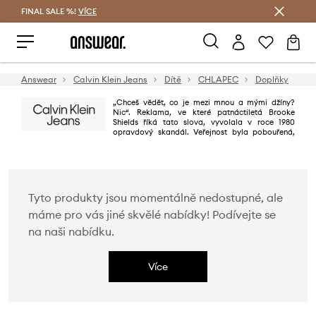
FINAL SALE %!
VÍCE
Ušetřete s Answear Club
Answear
Calvin Klein Jeans
Dítě
CHLAPEC
Doplňky
Če
„Chceš vědět, co je mezi mnou a mými džíny?
Nic“. Reklama, ve které patnáctiletá Brooke
Shields říká tato slova, vyvolala v roce 1980
opravdový skandál. Veřejnost byla pobouřená,
avšak prodejní výsledky prudce vzrostly. O 30 let později Calvin Klein
pořád šokuje – jeho reklamy jsou stále kontroverzní a plné erotiky. Proto
také jsou pravidelně zakazovány, což přispívá k účinku.
Tyto produkty jsou momentálně nedostupné, ale
máme pro vás jiné skvělé nabídky! Podívejte se
na naši nabídku.
Více