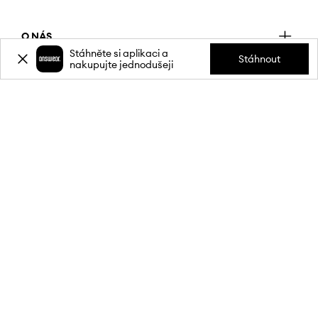
O NÁS
Stáhněte si aplikaci a
Stáhnout
nakupujte jednodušeji
INFORMACE
SLUŽBY ZÁKAZNÍKŮM
MOBILNÍ APLIKACE
PŘIPOJTE SE K NÁM