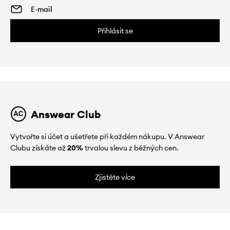
Přihlásit se
Answear Club
Vytvořte si účet a ušetřete při každém nákupu. V Answear
Clubu získáte až
20%
trvalou slevu z běžných cen.
Zjistěte více