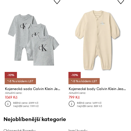
-10%
-10%
*-5 % s kódem: LST
*-5 % s kódem: LST
Kojenecká sada Calvin Klein Jeans 3-pack
Kojenecké body Calvin Klein Jeans
Aktuální cena:
Aktuální cena:
1069 Kč
799 Kč
Běžná cena:
2399 Kč
Běžná cena:
1699 Kč
Nejnižší cena:
1199 Kč
Nejnižší cena:
889 Kč
Nejoblíbenější kategorie
Chlapecké Boxerky
Jarní bundy