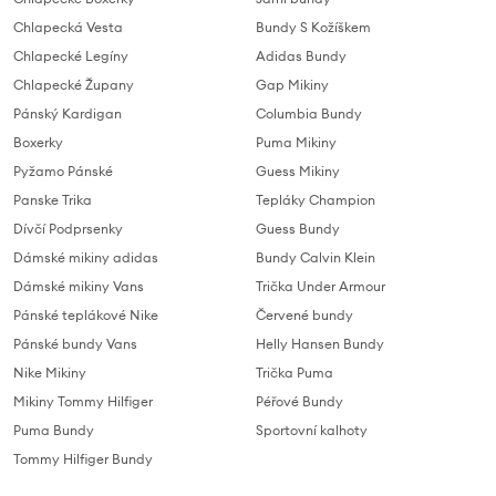
Chlapecká Vesta
Bundy S Kožíškem
Chlapecké Legíny
Adidas Bundy
Chlapecké Župany
Gap Mikiny
Pánský Kardigan
Columbia Bundy
Boxerky
Puma Mikiny
Pyžamo Pánské
Guess Mikiny
Panske Trika
Tepláky Champion
Dívčí Podprsenky
Guess Bundy
Dámské mikiny adidas
Bundy Calvin Klein
Dámské mikiny Vans
Trička Under Armour
Pánské teplákové Nike
Červené bundy
Pánské bundy Vans
Helly Hansen Bundy
Nike Mikiny
Trička Puma
Mikiny Tommy Hilfiger
Péřové Bundy
Puma Bundy
Sportovní kalhoty
Tommy Hilfiger Bundy