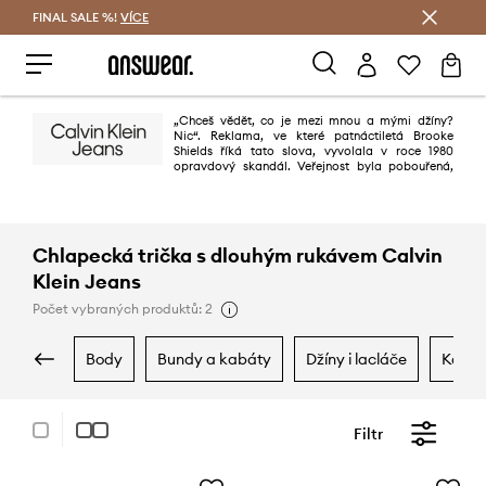
FINAL SALE %!
VÍCE
Ušetřete s Answear Club
„Chceš vědět, co je mezi mnou a mými džíny?
Nic“. Reklama, ve které patnáctiletá Brooke
Shields říká tato slova, vyvolala v roce 1980
opravdový skandál. Veřejnost byla pobouřená,
avšak prodejní výsledky prudce vzrostly. O 30 let později Calvin Klein
pořád šokuje – jeho reklamy jsou stále kontroverzní a plné erotiky. Proto
také jsou pravidelně zakazovány, což přispívá k účinku.
Chlapecká trička s dlouhým rukávem Calvin
Klein Jeans
Počet vybraných produktů: 2
body
bundy a kabáty
džíny i lacláče
kalho
Filtr