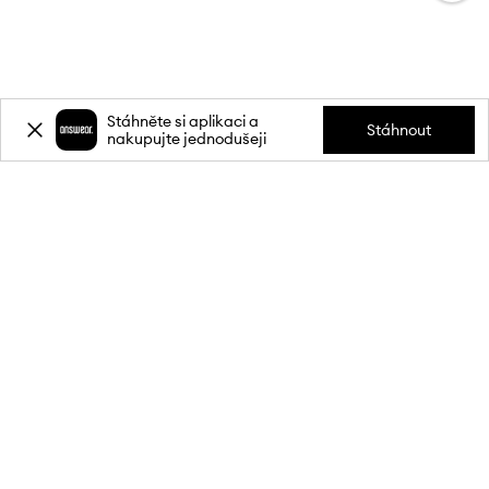
Stáhněte si aplikaci a
Stáhnout
nakupujte jednodušeji
Přihlaste se k odběru novinek a
získejte slevu
20 %
** na svůj první
nákup.