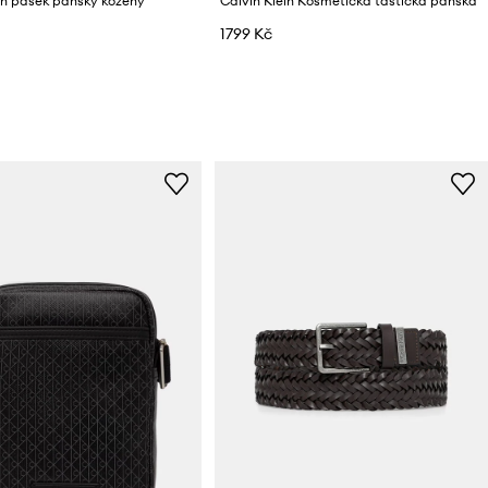
in pásek pánský kožený
Calvin Klein Kosmetická taštička pánská
1799 Kč