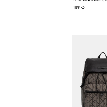
Calvin Klein kšiltovka 
1199 Kč