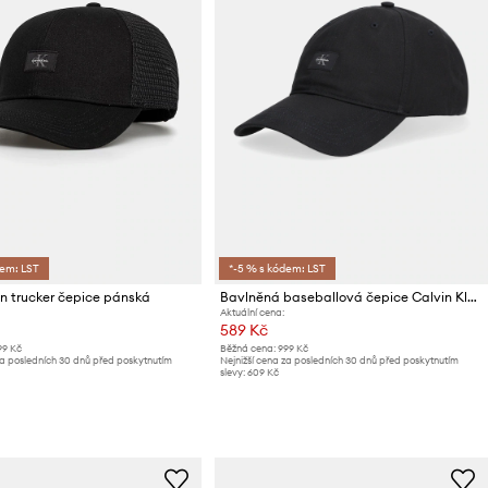
dem: LST
*-5 % s kódem: LST
in trucker čepice pánská
Bavlněná baseballová čepice Calvin Klein
Aktuální cena:
589 Kč
99 Kč
Běžná cena:
999 Kč
za posledních 30 dnů před poskytnutím
Nejnižší cena za posledních 30 dnů před poskytnutím
slevy:
609 Kč