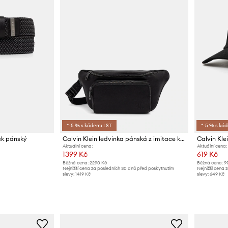
*-5 % s kódem: LST
*-5 % s kó
sek pánský
Calvin Klein ledvinka pánská z imitace kůže
Calvin Kle
Aktuální cena:
Aktuální cena:
1399 Kč
619 Kč
Běžná cena:
2290 Kč
Běžná cena:
9
Nejnižší cena za posledních 30 dnů před poskytnutím
Nejnižší cena 
slevy:
1419 Kč
slevy:
649 Kč