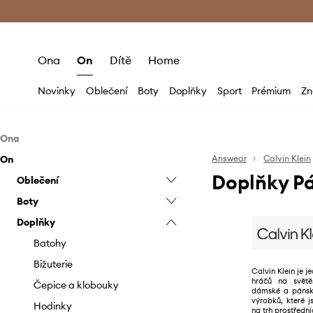
Premium Fashion Benefits
Doručení a vr
Ona
On
Dítě
Home
Novinky
Oblečení
Boty
Doplňky
Sport
Prémium
Zn
Ona
On
Oblečení
Answear
Calvin Klein
Doplňky Pá
Boty
Oblečení
Bundy
Doplňky
Boty
Džíny
Baleríny
Bundy
Doplňky
Halenky a košile
Espadrilky
Batohy
Džíny
Espadrilky
Kabáty
Holínky
Bižuterie
Kabáty
Kotníkové boty
Batohy
Kalhoty a legíny
Kotníkové boty
Čepice a klobouky
Kalhoty
Mokasíny a polobotky
Bižuterie
Calvin Klein je 
hráčů na svět
Mikiny
Kozačky
Hodinky
Košile
Sandály a pantofle
Čepice a klobouky
dámské a pánsk
výrobků, které 
Overaly
Lodičky
Kabelky
Kraťasy
Tenisky a kecky
Hodinky
na trh prostředni