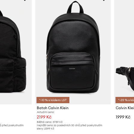
*-10 % s kódem: LST
*-25 % s k
Batoh Calvin Klein
Aktuální cena:
2199 Kč
1999 Kč
Běžná cena:
3789 Kč
nů před poskytnutím
Nejnižší cena za posledních 30 dnů před poskytnutím
slevy:
2399 Kč