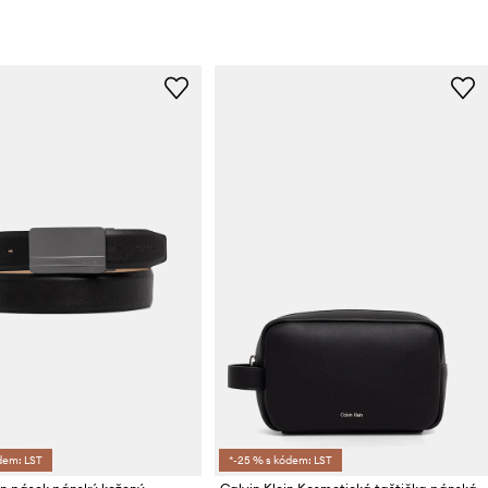
dem: LST
*-25 % s kódem: LST