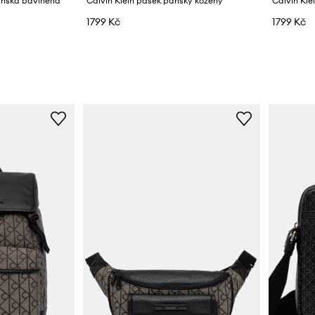
pánská bavlněná
Calvin Klein pásek pánský kožený
Calvin Kle
1799 Kč
1799 Kč