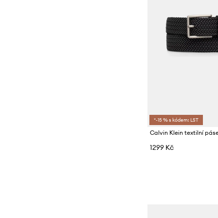
*-15 % s kódem: LST
Calvin Klein textilní pá
1299 Kč