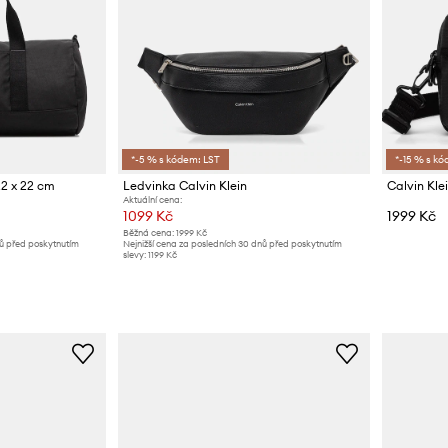
*-5 % s kódem: LST
*-15 % s kó
22 x 22 cm
Ledvinka Calvin Klein
Calvin Kle
Aktuální cena:
1099 Kč
1999 Kč
Běžná cena:
1999 Kč
nů před poskytnutím
Nejnižší cena za posledních 30 dnů před poskytnutím
slevy:
1199 Kč