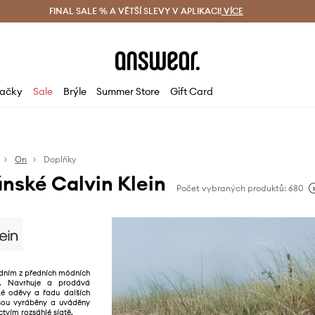
ácení zdarma (od 1800 Kč)
FINAL SALE % A VĚTŠÍ SLEVY V APLIKACI!
Doručení i do 24 h
VÍCE
Ušetřete s 
ačky
Sale
Brýle
Summer Store
Gift Card
On
Doplňky
nské Calvin Klein
Počet vybraných produktů: 680
jedním z předních módních
ě. Navrhuje a prodává
é oděvy a řadu dalších
jsou vyráběny a uváděny
ctvím rozsáhlé síatě.