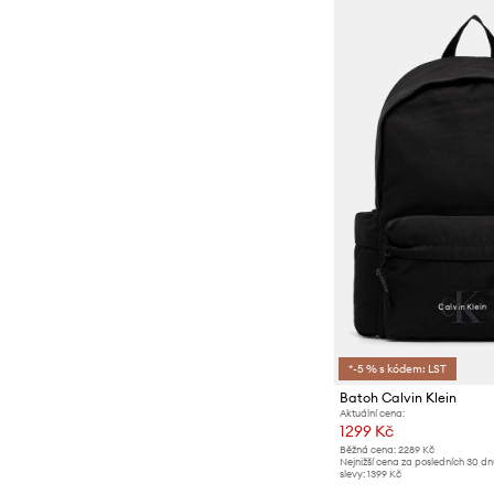
*-5 % s kódem: LST
Batoh Calvin Klein
Aktuální cena:
1299 Kč
Běžná cena:
2289 Kč
Nejnižší cena za posledních 30 d
slevy:
1399 Kč