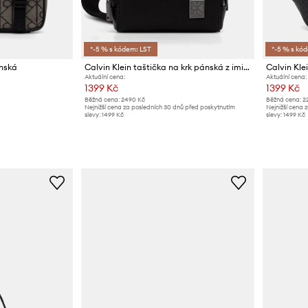
*-5 % s kódem: LST
*-5 % s kó
ánská
Calvin Klein taštička na krk pánská z imitace kůže
Calvin Kle
Aktuální cena:
Aktuální cena:
1399 Kč
1399 Kč
Běžná cena:
2490 Kč
Běžná cena:
2
Nejnižší cena za posledních 30 dnů před poskytnutím
Nejnižší cena 
slevy:
1499 Kč
slevy:
1499 Kč