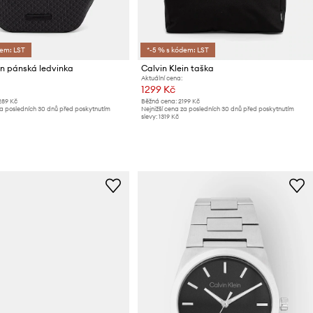
dem: LST
*-5 % s kódem: LST
in pánská ledvinka
Calvin Klein taška
Aktuální cena:
1299 Kč
289 Kč
Běžná cena:
2199 Kč
za posledních 30 dnů před poskytnutím
Nejnižší cena za posledních 30 dnů před poskytnutím
slevy:
1319 Kč