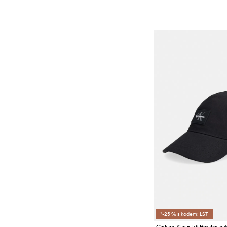
*-25 % s kódem: LST