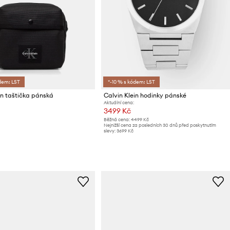
dem: LST
*-10 % s kódem: LST
in taštička pánská
Calvin Klein hodinky pánské
Aktuální cena:
3499 Kč
Běžná cena:
4499 Kč
Nejnižší cena za posledních 30 dnů před poskytnutím
slevy:
3699 Kč