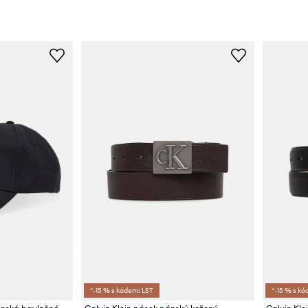
*-15 % s kódem: LST
*-15 % s kó