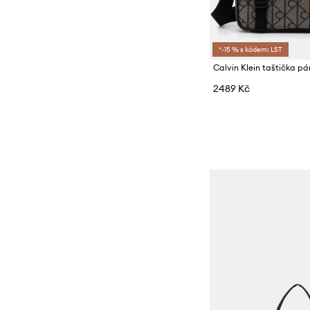
Sneakers boty
*-15 % s kódem: LST
Calvin Klein taštička p
2489 Kč