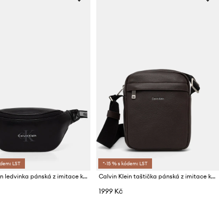
ódem: LST
*-15 % s kódem: LST
Calvin Klein ledvinka pánská z imitace kůže
Calvin Klein taštička pánská z imitace kůže
1999 Kč