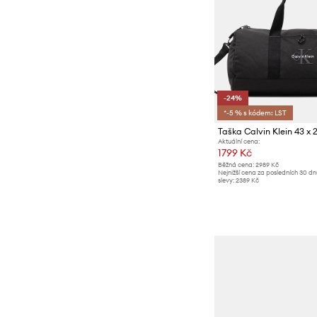
-24%
*-5 % s kódem: LST
Taška Calvin Klein 43 x 
Aktuální cena:
1799 Kč
Běžná cena:
2989 Kč
Nejnižší cena za posledních 30 d
slevy:
2389 Kč