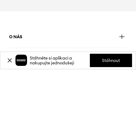
O NÁS
Stáhněte si aplikaci a
INFORMACE
Stáhnout
nakupujte jednodušeji
SLUŽBY ZÁKAZNÍKŮM
MOBILNÍ APLIKACE