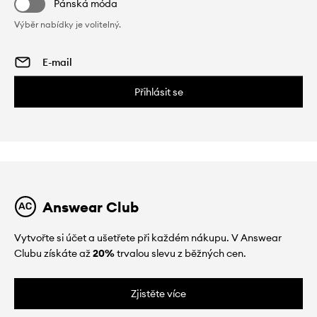
Pánská móda
Výběr nabídky je volitelný.
Přihlásit se
Answear Club
Vytvořte si účet a ušetřete při každém nákupu. V Answear
Clubu získáte až
20%
trvalou slevu z běžných cen.
Zjistěte více