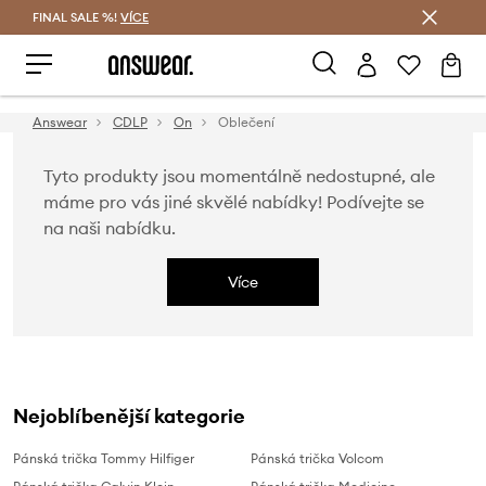
FINAL SALE %!
VÍCE
Ušetřete s Answear Club
Answear
CDLP
On
Oblečení
Tyto produkty jsou momentálně nedostupné, ale
máme pro vás jiné skvělé nabídky! Podívejte se
na naši nabídku.
Více
Nejoblíbenější kategorie
Pánská trička Tommy Hilfiger
Pánská trička Volcom