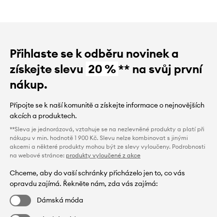
Přihlaste se k odběru novinek a
získejte slevu
20 %
** na svůj první
nákup.
Připojte se k naší komunitě a získejte informace o nejnovějších
akcích a produktech.
**Sleva je jednorázová, vztahuje se na nezlevněné produkty a platí při
nákupu v min. hodnotě 1 900 Kč. Slevu nelze kombinovat s jinými
akcemi a některé produkty mohou být ze slevy vyloučeny. Podrobnosti
na webové stránce:
produkty vyloučené z akce
Chceme, aby do vaší schránky přicházelo jen to, co vás
opravdu zajímá. Řekněte nám, zda vás zajímá:
Dámská móda