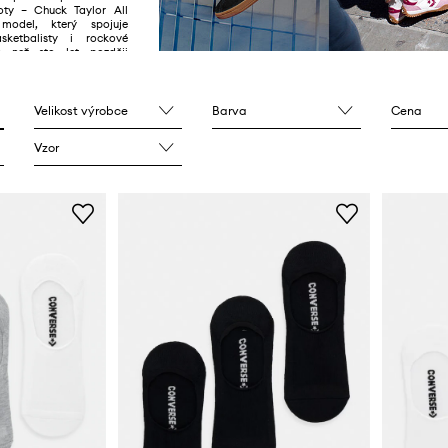
oty – Chuck Taylor All
 model, který spojuje
sketbalisty i rockové
e než sto let později
nversek neslábne, ba
Velikost výrobce
Barva
Cena
Vzor