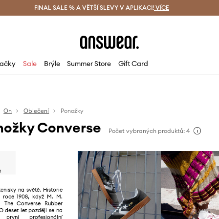
ácení zdarma (od 1800 Kč)
FINAL SALE % A VĚTŠÍ SLEVY V APLIKACI!
Doručení i do 24 h
VÍCE
Ušetřete s 
ačky
Sale
Brýle
Summer Store
Gift Card
On
Oblečení
Ponožky
nožky Converse
Počet vybraných produktů: 4
enisky na světě. Historie
 roce 1908, když M. M.
il The Converse Rubber
 deset let později se na
 první profesionální