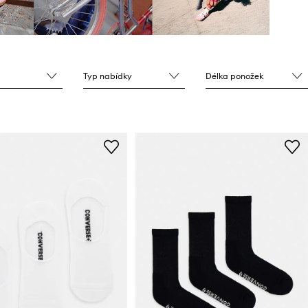
Typ nabídky
Délka ponožek