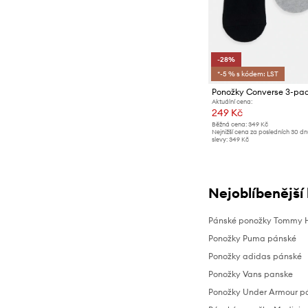
Ponožky
-28%
*-5 % s kódem: LST
Ponožky Converse 3-pa
Aktuální cena:
249 Kč
Běžná cena:
349 Kč
Nejnižší cena za posledních 30 d
slevy:
349 Kč
Nejoblíbenější
Pánské ponožky Tommy Hi
Ponožky Puma pánské
Ponožky adidas pánské
Ponožky Vans panske
Ponožky Under Armour p