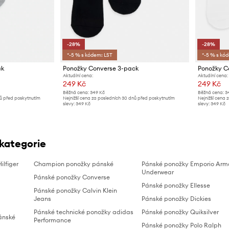
-28%
-28%
*-5 % s kódem: LST
*-5 % s kó
ck
Ponožky Converse 3-pack
Ponožky C
Aktuální cena:
Aktuální cena:
249 Kč
249 Kč
Běžná cena:
349 Kč
Běžná cena:
3
nů před poskytnutím
Nejnižší cena za posledních 30 dnů před poskytnutím
Nejnižší cena 
slevy:
349 Kč
slevy:
349 Kč
 kategorie
lfiger
Champion ponožky pánské
Pánské ponožky Emporio Arm
Underwear
Pánské ponožky Converse
Pánské ponožky Ellesse
Pánské ponožky Calvin Klein
Jeans
Pánské ponožky Dickies
Pánské technické ponožky adidas
Pánské ponožky Quiksilver
ánské
Performance
Pánské ponožky Polo Ralph