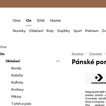
Premium Fashion Benefits
Doručení a vr
Ona
On
Dítě
Home
Novinky
Oblečení
Boty
Doplňky
Sport
Prémium
Zn
Ona
On
Oblečení
Answear
Converse
Pánské po
Boty
Oblečení
Bundy
Doplňky
Kalhoty a legíny
Baleríny
Bundy
Mikiny
Kotníkové boty
Batohy
Kabáty
Sukně
Mokasíny a polobotky
Čepice a klobouky
Kalhoty
Šortky
Papuče
Kabelky
Kraťasy
Nejpopulárnější t
značky začala v
Šaty
Sandály a pantofle
Mikiny
Converse založ
Shoe Company. O
Topy a trička
Sněhule
T-shirt a polo
trhu objevily