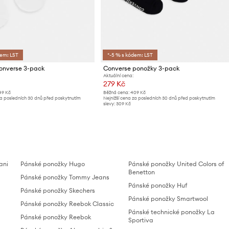
dem: LST
*-5 % s kódem: LST
onverse 3-pack
Converse ponožky 3-pack
Aktuální cena:
279 Kč
49 Kč
Běžná cena:
409 Kč
za posledních 30 dnů před poskytnutím
Nejnižší cena za posledních 30 dnů před poskytnutím
slevy:
309 Kč
ani
Pánské ponožky Hugo
Pánské ponožky United Colors of
Benetton
Pánské ponožky Tommy Jeans
Pánské ponožky Huf
Pánské ponožky Skechers
Pánské ponožky Smartwool
Pánské ponožky Reebok Classic
Pánské technické ponožky La
Pánské ponožky Reebok
Sportiva