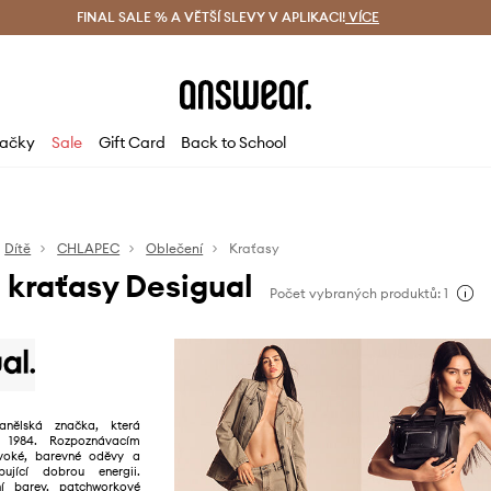
ácení zdarma (od 1800 Kč)
FINAL SALE % A VĚTŠÍ SLEVY V APLIKACI!
Doručení i do 24 h
VÍCE
Ušetřete s 
ačky
Sale
Gift Card
Back to School
Dítě
CHLAPEC
Oblečení
Kraťasy
kraťasy Desigual
Počet vybraných produktů: 1
anělská značka, která
e 1984. Rozpoznávacím
voké, barevné oděvy a
pující dobrou energii.
í barev, patchworkové