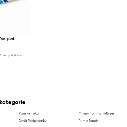
 Desigual
nů před poskytnutím
 kategorie
Panske Trika
Mikiny Tommy Hilfiger
Dívčí Podprsenky
Puma Bundy