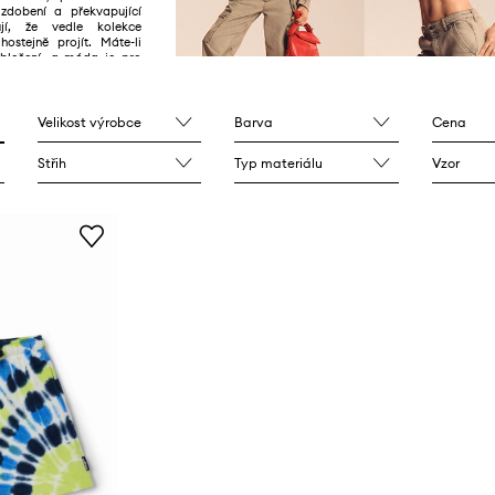
, zdobení a překvapující
ují, že vedle kolekce
hostejně projít. Máte-li
 oblečení, a móda je pro
l je Vaší jasnou volbou.
Velikost výrobce
Barva
Cena
Střih
Typ materiálu
Vzor