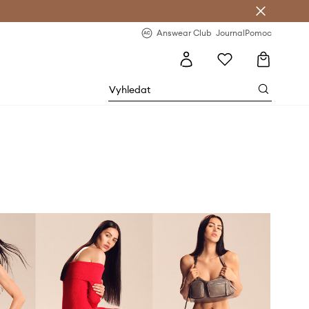
Answear Club
- 20 % na první objednávku
Answear Club
Journal
Pomoc