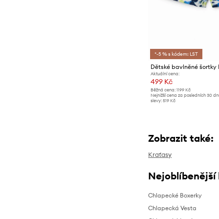
*-5 % s kódem: LST
Dětské bavlněné šortky
Aktuální cena:
499 Kč
Běžná cena:
1199 Kč
Nejnižší cena za posledních 30 d
slevy:
519 Kč
Zobrazit také:
Kraťasy
Nejoblíbenější
Chlapecké Boxerky
Chlapecká Vesta