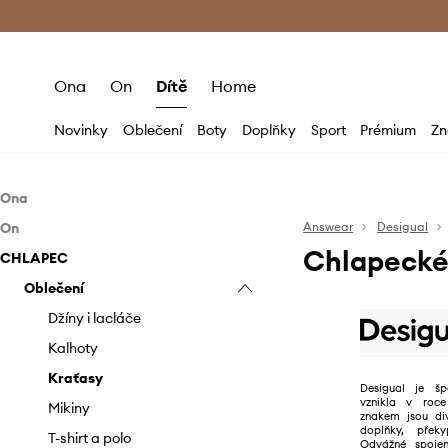
Premium Fashion Benefits
Doručení a vr
Ona
On
Dítě
Home
Novinky
Oblečení
Boty
Doplňky
Sport
Prémium
Zn
Ona
On
Oblečení
Answear
Desigual
Chlapecké 
CHLAPEC
Boty
Oblečení
Bundy
Doplňky
Doplňky
Oblečení
Džíny
Baleríny
Bundy
Halenky a košile
Kotníkové boty
Batohy
Džíny
Ledvinky
Džíny i lacláče
Kabáty
Sandály a pantofle
Kabelky
Kalhoty
Roušky
Kalhoty
Kalhoty a legíny
Sneakers boty
Pásky
Košile
Kraťasy
Desigual je šp
vznikla v roc
Mikiny
Peněženky
Kraťasy
Mikiny
znakem jsou di
doplňky, překy
Overaly
Mikiny
T-shirt a polo
Odvážné spojen