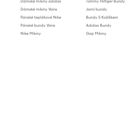
Dámské mikiny adidas
Tommy Hilfiger Bundy
Dámské mikiny Vans
Jarní bundy
Pánské teplákové Nike
Bundy S Kožíškem
Pánské bundy Vans
Adidas Bundy
Nike Mikiny
Gap Mikiny