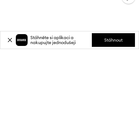
Stáhněte si aplikaci a
Stáhnout
nakupujte jednodušeji
Přihlaste se k odběru novinek a
získejte slevu
20 %
** na svůj první
nákup.