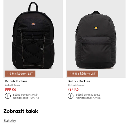
*-5 % s kódem: LST
*-5 % s kódem: LST
Batoh Dickies
Batoh Dickies
Aktuální cena:
Aktuální cena:
999 Kč
739 Kč
Běžná cena:
1499 Kč
Běžná cena:
1059 Kč
Nejnižší cena:
1099 Kč
Nejnižší cena:
779 Kč
Zobrazit také:
Batohy