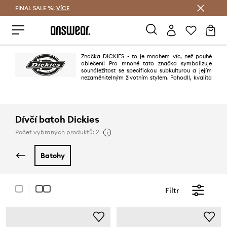
FINAL SALE %!
VÍCE
Ušetřete s Answear Club
Značka DICKIES - to je mnohem víc, než pouhé
oblečení! Pro mnohé tato značka symbolizuje
sounáležitost se specifickou subkulturou a jejím
nezaměnitelným životním stylem. Pohodlí, kvalita
zpracování a neobyčejná odolnost odlišuje značku DICKIES od jiných
značek.
Dívčí batoh Dickies
Počet vybraných produktů: 2
batohy
Filtr