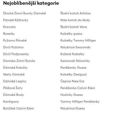
Nejoblíbenější kategorie
Dlouhé Zimní Bundy Dámské
Školní batoh Adidas
Pánské Kšiltovky
Nike batoh do školy
Kravata
Školní batoh Vans
Boxerky
Kabelky guess
Pyžamo Pánské
Kabelky Tommy Hilfiger
Dívčí Pyžamo
Náušnice Swarovski
Dívčí Podprsenky
Kožené Kabelky
Damska Zimni Bunda
Swarovski Náramky
Dámské Kabáty
Peněženky Guess
Vesty Dámské
Kabelky Desigual
Dámské Legíny
Čepice New Era
Plážové Šaty
Peněženka Calvin Klein
Dámské Body
Hodinky Guess
Kardigany
Tommy Hilfiger Peněženky
Batůžek Calvin Klein
Náušnice Guess