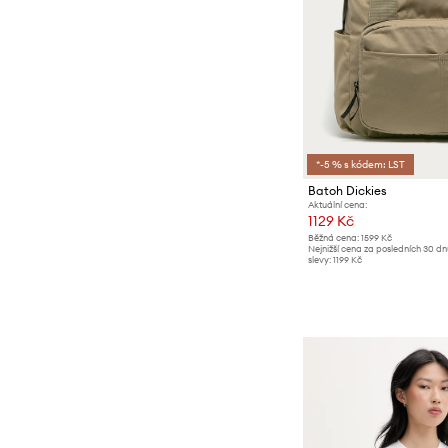
*-5 % s kódem: LST
Batoh Dickies
Aktuální cena:
1129 Kč
Běžná cena:
1599 Kč
Nejnižší cena za posledních 30 d
slevy:
1199 Kč