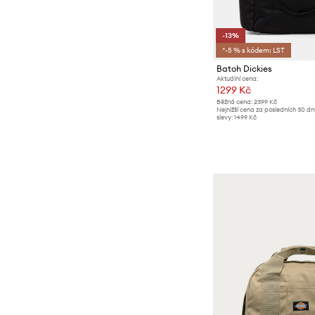
-13%
*-5 % s kódem: LST
Batoh Dickies
Aktuální cena:
1299 Kč
Běžná cena:
2399 Kč
Nejnižší cena za posledních 30 d
slevy:
1499 Kč