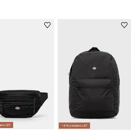
dem: LST
*-5 % s kódem: LST