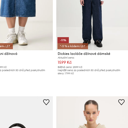
-11%
dem: LST
*-5 % s kódem: LST
kni džínová
Dickies lacláče džínové dámské
Aktuální cena:
1599 Kč
799 Kč
Běžná cena:
2599 Kč
za posledních 30 dnů před poskytnutím
Nejnižší cena za posledních 30 dnů před poskytnutím
slevy:
1799 Kč