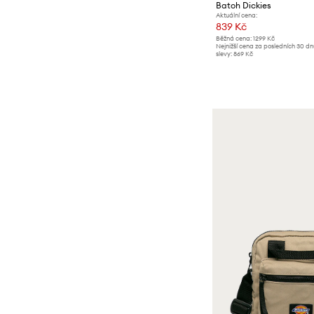
Batoh Dickies
Aktuální cena:
839 Kč
Běžná cena:
1299 Kč
Nejnižší cena za posledních 30 d
slevy:
869 Kč