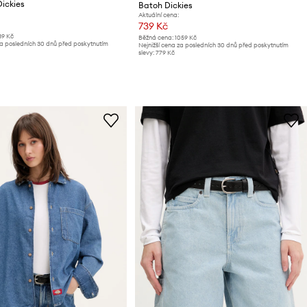
ickies
Batoh Dickies
Aktuální cena:
739 Kč
39 Kč
Běžná cena:
1059 Kč
za posledních 30 dnů před poskytnutím
Nejnižší cena za posledních 30 dnů před poskytnutím
slevy:
779 Kč