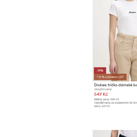
-11%
*-5 % s kódem: LST
Aktuální cena:
549 Kč
Běžná cena:
939 Kč
Nejnižší cena za posledních 30 d
slevy:
619 Kč