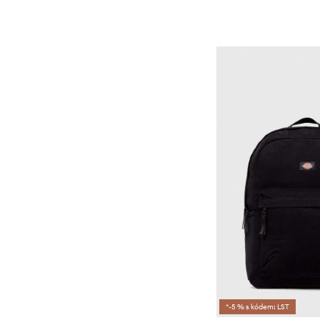
*-5 % s kódem: LST