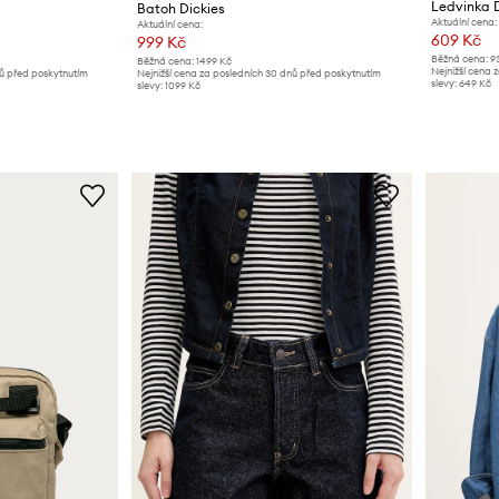
Ledvinka D
Batoh Dickies
Aktuální cena:
Aktuální cena:
609 Kč
999 Kč
Běžná cena:
9
Běžná cena:
1499 Kč
Nejnižší cena 
nů před poskytnutím
Nejnižší cena za posledních 30 dnů před poskytnutím
slevy:
649 Kč
slevy:
1099 Kč