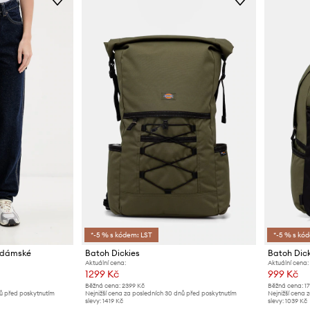
*-5 % s kódem: LST
*-5 % s kó
y dámské
Batoh Dickies
Batoh Dick
Aktuální cena:
Aktuální cena:
1299 Kč
999 Kč
Běžná cena:
2399 Kč
Běžná cena:
1
nů před poskytnutím
Nejnižší cena za posledních 30 dnů před poskytnutím
Nejnižší cena 
slevy:
1419 Kč
slevy:
1039 Kč