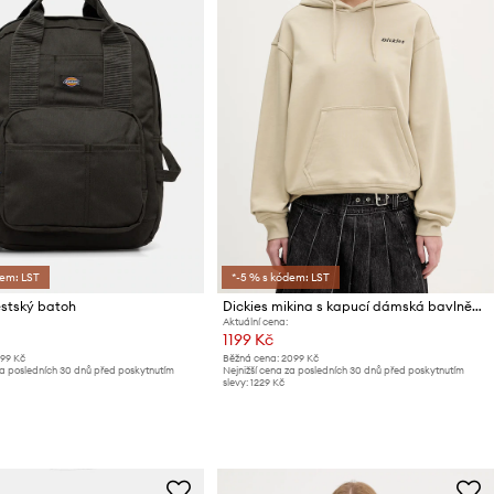
dem: LST
*-5 % s kódem: LST
ěstský batoh
Dickies mikina s kapucí dámská bavlněná
Aktuální cena:
1199 Kč
599 Kč
Běžná cena:
2099 Kč
za posledních 30 dnů před poskytnutím
Nejnižší cena za posledních 30 dnů před poskytnutím
slevy:
1229 Kč