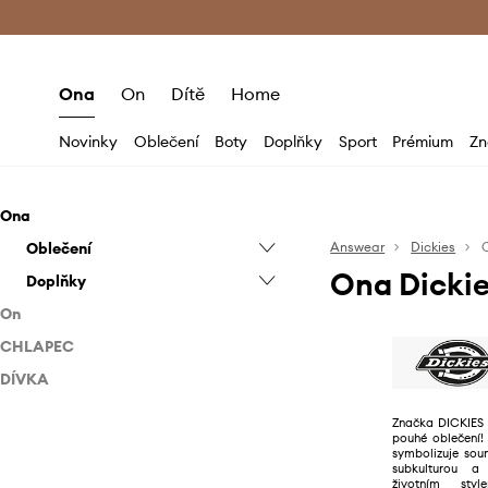
Premium Fashion Benefits
Doručení a vr
Ona
On
Dítě
Home
Novinky
Oblečení
Boty
Doplňky
Sport
Prémium
Zn
Ona
Oblečení
Answear
Dickies
Ona Dicki
Doplňky
Bundy
On
Džíny
Batohy
CHLAPEC
Oblečení
Halenky a košile
Čepice a klobouky
DÍVKA
Doplňky
Doplňky
Kalhoty a legíny
Kabelky
Bundy
Doplňky
Mikiny
Obaly a pouzdra
Džíny
Batohy
Batohy
Značka DICKIES 
pouhé oblečení!
Sukně
Peněženky
Kalhoty
Čepice a klobouky
Batohy
symbolizuje soun
subkulturou a
Svetry
Šály a šátky
Košile
Ledvinky
životním styl