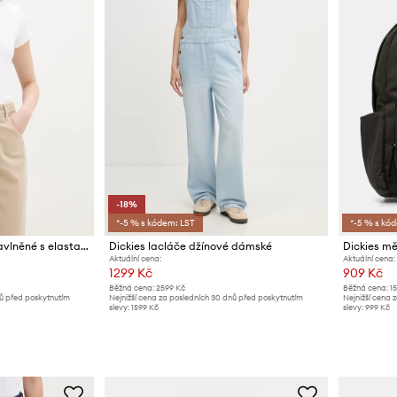
-18%
*-5 % s kódem: LST
*-5 % s kó
Dickies tričko dámské bavlněné s elastanem
Dickies lacláče džínové dámské
Dickies m
Aktuální cena:
Aktuální cena:
1299 Kč
909 Kč
Běžná cena:
2599 Kč
Běžná cena:
1
nů před poskytnutím
Nejnižší cena za posledních 30 dnů před poskytnutím
Nejnižší cena 
slevy:
1599 Kč
slevy:
999 Kč