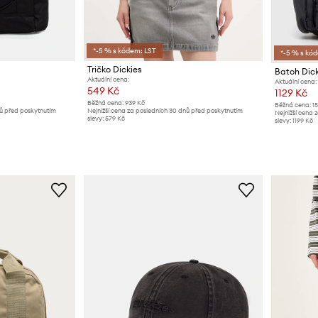
*-5 % s kódem: LST
*-5 % s kó
Tričko Dickies
Batoh Dick
Aktuální cena:
Aktuální cena:
549 Kč
1129 Kč
Běžná cena:
939 Kč
Běžná cena:
1
nů před poskytnutím
Nejnižší cena za posledních 30 dnů před poskytnutím
Nejnižší cena 
slevy:
579 Kč
slevy:
1199 Kč