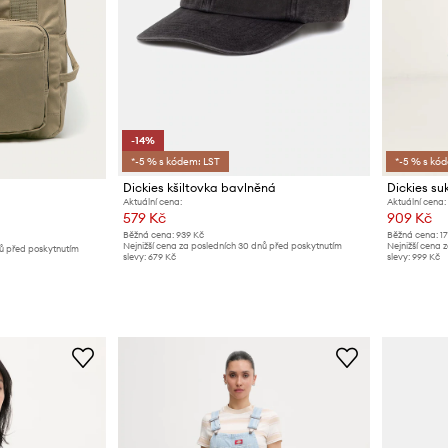
-14%
*-5 % s kódem: LST
*-5 % s kó
Dickies kšiltovka bavlněná
Dickies su
Aktuální cena:
Aktuální cena:
579 Kč
909 Kč
Běžná cena:
939 Kč
Běžná cena:
1
Nejnižší cena za posledních 30 dnů před poskytnutím
Nejnižší cena 
nů před poskytnutím
slevy:
679 Kč
slevy:
999 Kč