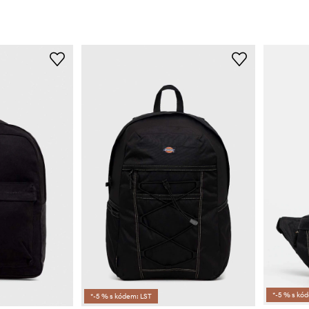
*-5 % s kó
*-5 % s kódem: LST