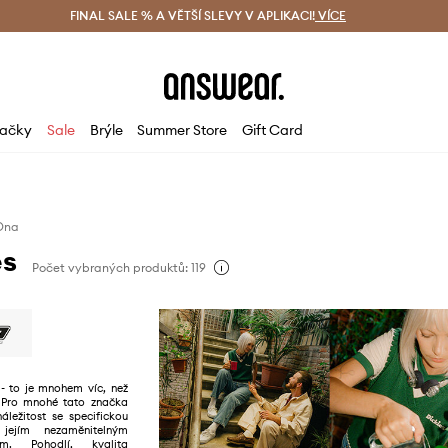
ácení zdarma (od 1800 Kč)
FINAL SALE % A VĚTŠÍ SLEVY V APLIKACI!
Doručení i do 24 h
VÍCE
Ušetřete s 
ačky
Sale
Brýle
Summer Store
Gift Card
Ona
es
Počet vybraných produktů: 119
- to je mnohem víc, než
 Pro mnohé tato značka
áležitost se specifickou
 jejím nezaměnitelným
em. Pohodlí, kvalita