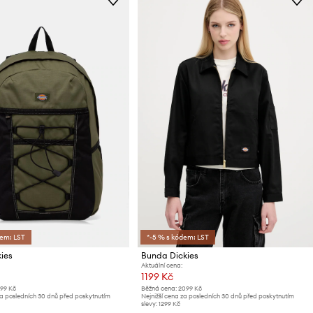
dem: LST
*-5 % s kódem: LST
ies
Bunda Dickies
Aktuální cena:
1199 Kč
799 Kč
Běžná cena:
2099 Kč
za posledních 30 dnů před poskytnutím
Nejnižší cena za posledních 30 dnů před poskytnutím
slevy:
1299 Kč