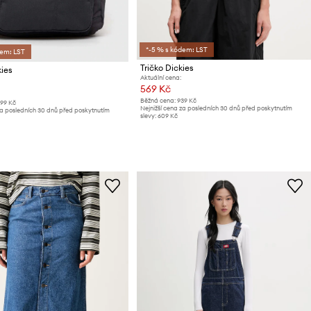
*-5 % s kódem: LST
dem: LST
Tričko Dickies
ies
Aktuální cena:
569 Kč
Běžná cena:
939 Kč
599 Kč
Nejnižší cena za posledních 30 dnů před poskytnutím
za posledních 30 dnů před poskytnutím
slevy:
609 Kč