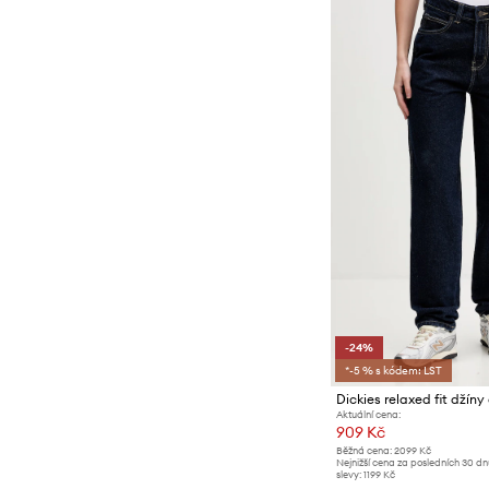
-24%
*-5 % s kódem: LST
Dickies relaxed fit džín
Aktuální cena:
909 Kč
Běžná cena:
2099 Kč
Nejnižší cena za posledních 30 d
slevy:
1199 Kč