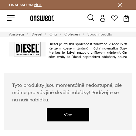
FINAL SALE %!
VÍCE
Ušetřete s Answear Club
Answear
Diesel
Ona
Oblečení
Spodní prádlo
Diesel je italská společnost založená v roce 1978
Renzem Rossem. Známá módní novinářka Suzy
Menkes jej kdysi nazvala „riflovým géniem“. On
sám tvrdí, že Diesel neprodává oblečení, pouze
životní styl. Diesel se považuje za značku pro originální a nezávislé lidi,
kteří nemají strach žít svůj život. Charakter skvěle vyjadřují také reklamní
kampaně – vždy zábavné a odvážné.
Tyto produkty jsou momentálně nedostupné, ale
máme pro vás jiné skvělé nabídky! Podívejte se
na naši nabídku.
Více