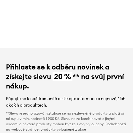
Přihlaste se k odběru novinek a
získejte slevu
20 %
** na svůj první
nákup.
Připojte se k naší komunitě a získejte informace o nejnovějších
akcích a produktech.
**Sleva je jednorázová, vztahuje se na nezlevněné produkty a platí při
nákupu v min. hodnotě 1 900 Kč. Slevu nelze kombinovat s jinými
akcemi a některé produkty mohou být ze slevy vyloučeny. Podrobnosti
na webové stránce:
produkty vyloučené z akce