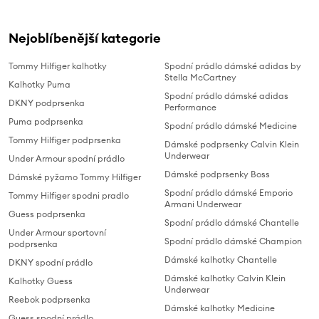
Nejoblíbenější kategorie
Tommy Hilfiger kalhotky
Spodní prádlo dámské adidas by
Stella McCartney
Kalhotky Puma
Spodní prádlo dámské adidas
DKNY podprsenka
Performance
Puma podprsenka
Spodní prádlo dámské Medicine
Tommy Hilfiger podprsenka
Dámské podprsenky Calvin Klein
Underwear
Under Armour spodní prádlo
Dámské podprsenky Boss
Dámské pyžamo Tommy Hilfiger
Spodní prádlo dámské Emporio
Tommy Hilfiger spodni pradlo
Armani Underwear
Guess podprsenka
Spodní prádlo dámské Chantelle
Under Armour sportovní
Spodní prádlo dámské Champion
podprsenka
Dámské kalhotky Chantelle
DKNY spodní prádlo
Dámské kalhotky Calvin Klein
Kalhotky Guess
Underwear
Reebok podprsenka
Dámské kalhotky Medicine
Guess spodní prádlo