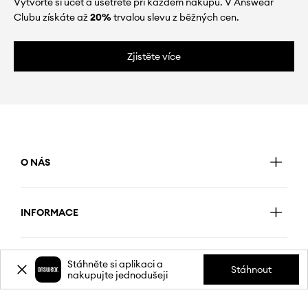
Vytvořte si účet a ušetřete při každém nákupu. V Answear
Clubu získáte až
20%
trvalou slevu z běžných cen.
Zjistěte více
O NÁS
INFORMACE
SLUŽBY ZÁKAZNÍKŮM
Stáhněte si aplikaci a
Stáhnout
nakupujte jednodušeji