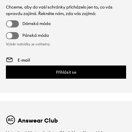
Chceme, aby do vaší schránky přicházelo jen to, co vás
opravdu zajímá. Řekněte nám, zda vás zajímá:
Dámská móda
Pánská móda
Výběr nabídky je volitelný.
Přihlásit se
Answear Club