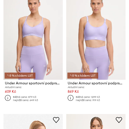
*-5 % s kódem: LST
*-5 % s kódem: LST
Under Armour sportovní podprsenka Crossback Low
Under Armour sportovní podprsenka Infinity
Aktuální cena:
Aktuální cena:
609 Kč
869 Kč
Běžná cena:
879 Kč
Běžná cena:
1299 Kč
Nejnižší cena:
649 Kč
Nejnižší cena:
919 Kč