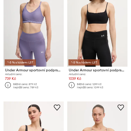
*-5 % s kódem: LST
*-5 % s kódem: LST
Under Armour sportovní podprsenka Crossback Low
Under Armour sportovní podprsenka Open Back
Aktuální cena:
Aktuální cena:
739 Kč
1039 Kč
Běžná cena:
879 Kč
Běžná cena:
1299 Kč
Nejnižší cena:
789 Kč
Nejnižší cena:
1099 Kč