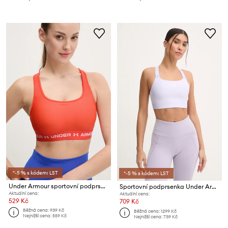
*-5 % s kódem: LST
*-5 % s kódem: LST
Under Armour sportovní podprsenka UA Crossback
Sportovní podprsenka Under Armour HG Armour High
Aktuální cena:
Aktuální cena:
529 Kč
709 Kč
Běžná cena:
939 Kč
Běžná cena:
1299 Kč
Nejnižší cena:
559 Kč
Nejnižší cena:
739 Kč