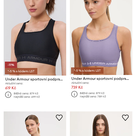
-11%
*-5 % s kódem: LST
*-5 % s kódem: LST
Under Armour sportovní podprsenka UA Crossback
Under Armour sportovní podprsenka UA Crossback
Aktuální cena:
Aktuální cena:
739 Kč
619 Kč
Běžná cena:
879 Kč
Běžná cena:
879 Kč
Nejnižší cena:
789 Kč
Nejnižší cena:
699 Kč