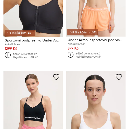
*-5 % s kódem: LST
*-5 % s kódem: LST
Under Armour sportovní podprsenka Infinity
Sportovní podprsenka Under Armour Infinity 2.0
Aktuální cena:
Aktuální cena:
879 Kč
1299 Kč
Běžná cena:
1099 Kč
Běžná cena:
1599 Kč
Nejnižší cena:
929 Kč
Nejnižší cena:
1319 Kč