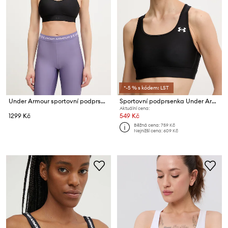
*-5 % s kódem: LST
Under Armour sportovní podprsenka Infinity
Sportovní podprsenka Under Armour HeatGear Mid
Aktuální cena:
1299 Kč
549 Kč
Běžná cena:
759 Kč
Nejnižší cena:
609 Kč