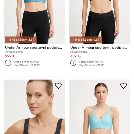
*-5 % s kódem: LST
*-5 % s kódem: LST
Under Armour sportovní podprsenka Infinity
Under Armour sportovní podprsenka
Aktuální cena:
Aktuální cena:
999 Kč
639 Kč
Běžná cena:
1299 Kč
Běžná cena:
939 Kč
Nejnižší cena:
1039 Kč
Nejnižší cena:
679 Kč