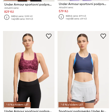
Under Armour sportovní podprsenka UA Crossback
Under Armour sportovní podprsenka Infinity
Aktuální cena:
Aktuální cena:
579 Kč
829 Kč
Běžná cena:
879 Kč
Běžná cena:
1099 Kč
Nejnižší cena:
619 Kč
Nejnižší cena:
949 Kč
*-5 % s kódem: LST
*-5 % s kódem: LST
Under Armour sportovní podprsenka
Sportovní podprsenka Under Armour