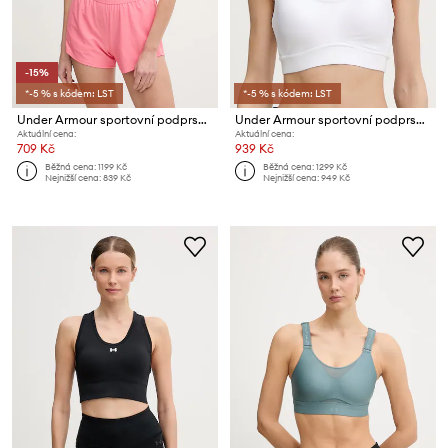
-15%
*-5 % s kódem: LST
*-5 % s kódem: LST
Under Armour sportovní podprsenka Vanish Seamless
Under Armour sportovní podprsenka Infinity
Aktuální cena:
Aktuální cena:
709 Kč
939 Kč
Běžná cena:
1199 Kč
Běžná cena:
1299 Kč
Nejnižší cena:
839 Kč
Nejnižší cena:
949 Kč