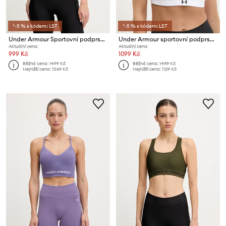
*-5 % s kódem: LST
*-5 % s kódem: LST
Under Armour Sportovní podprsenka Infinity
Under Armour sportovní podprsenka Infinity
Aktuální cena:
Aktuální cena:
999 Kč
1099 Kč
Běžná cena:
1499 Kč
Běžná cena:
1499 Kč
Nejnižší cena:
1069 Kč
Nejnižší cena:
1129 Kč