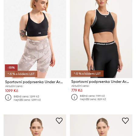
-15%
*-5 % s kódem: LST
*-5 % s kódem: LST
Sportovní podprsenka Under Armour
Sportovní podprsenka Under Armour Infinity Mid Rib Bra
Aktuální cena:
Aktuální cena:
779 Kč
1099 Kč
Běžná cena:
1199 Kč
Běžná cena:
1299 Kč
Nejnižší cena:
829 Kč
Nejnižší cena:
1299 Kč