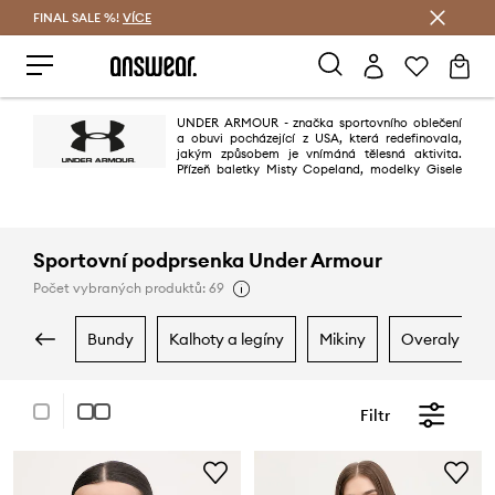
FINAL SALE %!
VÍCE
Ušetřete s Answear Club
UNDER ARMOUR - značka sportovního oblečení
a obuvi pocházející z USA, která redefinovala,
jakým způsobem je vnímáná tělesná aktivita.
Přízeň baletky Misty Copeland, modelky Gisele
Bündchen, hráče NFL Toma Bradyho, basketbalové hvězdy Stephen
Curryho, plavce Michaela Phelpse, tenisty Andyho Murrayho a mnoha
dalších, kteří značce UA při svých výkonech důvěřují, to jen potvrzuje.
Sportovní podprsenka Under Armour
Počet vybraných produktů: 69
bundy
kalhoty a legíny
mikiny
overaly
Filtr