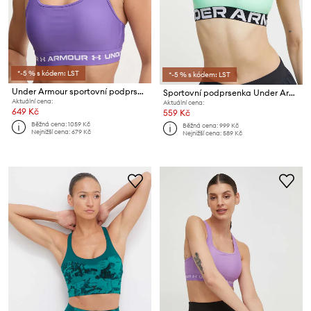
*-5 % s kódem: LST
*-5 % s kódem: LST
Under Armour sportovní podprsenka UA Crossback
Sportovní podprsenka Under Armour HG Authentics
Aktuální cena:
Aktuální cena:
649 Kč
559 Kč
Běžná cena:
1059 Kč
Běžná cena:
999 Kč
Nejnižší cena:
679 Kč
Nejnižší cena:
589 Kč