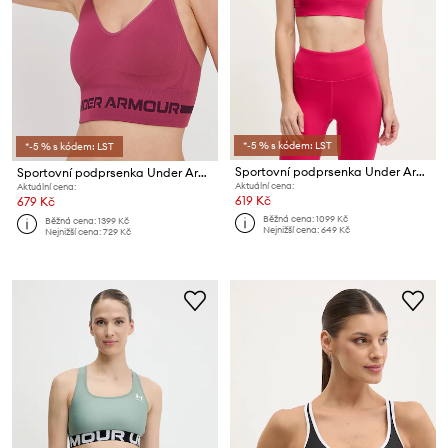
*-5 % s kódem: LST
*-5 % s kódem: LST
Sportovní podprsenka Under Armour HG Armour High
Sportovní podprsenka Under Armour Seamless
Aktuální cena:
Aktuální cena:
619 Kč
679 Kč
Běžná cena:
1099 Kč
Běžná cena:
1399 Kč
Nejnižší cena:
649 Kč
Nejnižší cena:
729 Kč