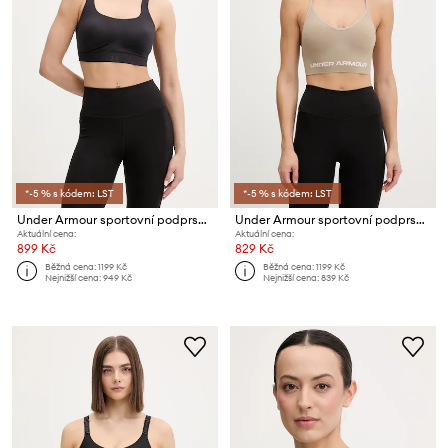
*-5 % s kódem: LST
*-5 % s kódem: LST
Under Armour sportovní podprsenka Effortless High
Under Armour sportovní podprsenka Vanish Seamless
Aktuální cena:
Aktuální cena:
899 Kč
829 Kč
Běžná cena:
1199 Kč
Běžná cena:
1199 Kč
Nejnižší cena:
949 Kč
Nejnižší cena:
839 Kč