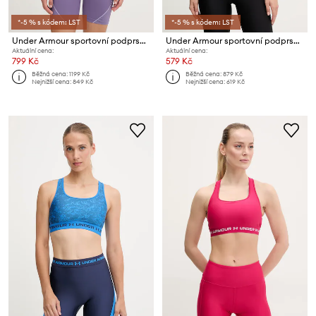
*-5 % s kódem: LST
*-5 % s kódem: LST
Under Armour sportovní podprsenka Vanish Seamless
Under Armour sportovní podprsenka UA Crossback
Aktuální cena:
Aktuální cena:
799 Kč
579 Kč
Běžná cena:
1199 Kč
Běžná cena:
879 Kč
Nejnižší cena:
849 Kč
Nejnižší cena:
619 Kč