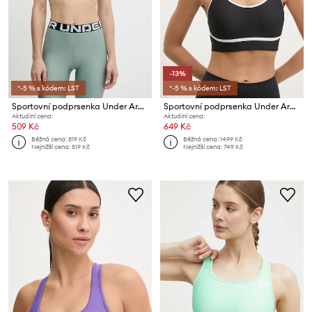
-13%
*-5 % s kódem: LST
*-5 % s kódem: LST
Sportovní podprsenka Under Armour HG Authentics
Sportovní podprsenka Under Armour Infinity
Aktuální cena:
Aktuální cena:
509 Kč
649 Kč
Běžná cena:
819 Kč
Běžná cena:
1499 Kč
Nejnižší cena:
519 Kč
Nejnižší cena:
749 Kč