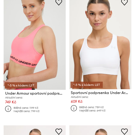
*-5 % s kódem: LST
*-5 % s kódem: LST
Sportovní podprsenka Under Armour HeatGear Mid
Under Armour sportovní podprsenka UA Crossback
Aktuální cena:
Aktuální cena:
609 Kč
749 Kč
Běžná cena:
759 Kč
Běžná cena:
1199 Kč
Nejnižší cena:
649 Kč
Nejnižší cena:
799 Kč