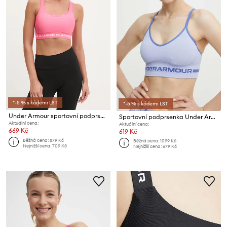
*-5 % s kódem: LST
*-5 % s kódem: LST
Under Armour sportovní podprsenka UA Crossback
Sportovní podprsenka Under Armour Seamless
Aktuální cena:
Aktuální cena:
669 Kč
619 Kč
Běžná cena:
879 Kč
Běžná cena:
1099 Kč
Nejnižší cena:
709 Kč
Nejnižší cena:
679 Kč