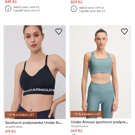
849 Kč
829 Kč
Běžná cena:
1499 Kč
Běžná cena:
1199 Kč
Nejnižší cena:
909 Kč
Nejnižší cena:
889 Kč
*-5 % s kódem: LST
*-5 % s kódem: LST
Under Armour sportovní podprsenka UA Crossback
Sportovní podprsenka Under Armour Seamless
Aktuální cena:
Aktuální cena:
669 Kč
619 Kč