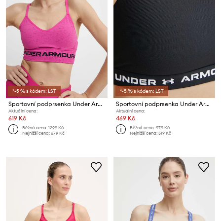
*-5 % s kódem: LST
*-5 % s kódem: LST
Sportovní podprsenka Under Armour
Sportovní podprsenka Under Armour Crossback
Aktuální cena:
Aktuální cena:
619 Kč
469 Kč
Běžná cena:
1299 Kč
Běžná cena:
979 Kč
Nejnižší cena:
679 Kč
Nejnižší cena:
519 Kč