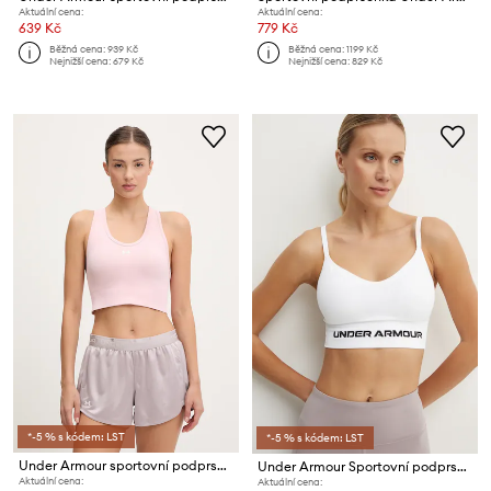
Aktuální cena:
Aktuální cena:
639 Kč
779 Kč
Běžná cena:
939 Kč
Běžná cena:
1199 Kč
Nejnižší cena:
679 Kč
Nejnižší cena:
829 Kč
*-5 % s kódem: LST
*-5 % s kódem: LST
Under Armour sportovní podprsenka Vanish Seamless
Under Armour Sportovní podprsenka Vanish Seamless
Aktuální cena:
Aktuální cena: