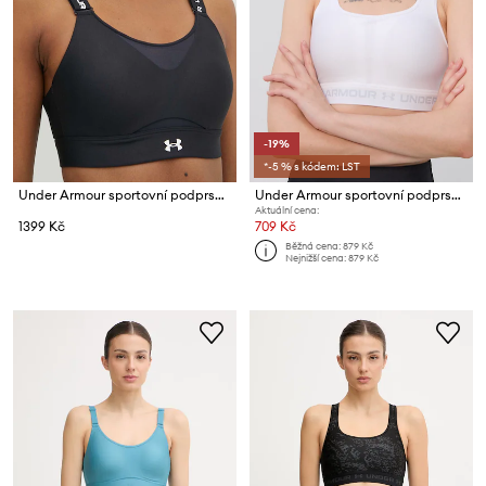
-19%
*-5 % s kódem: LST
Under Armour sportovní podprsenka Infinity
Under Armour sportovní podprsenka UA Crossback
Aktuální cena:
1399 Kč
709 Kč
Běžná cena:
879 Kč
Nejnižší cena:
879 Kč