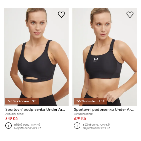
*-5 % s kódem: LST
*-5 % s kódem: LST
Sportovní podprsenka Under Armour Infinity
Sportovní podprsenka Under Armour
Aktuální cena:
Aktuální cena:
649 Kč
679 Kč
Běžná cena:
1199 Kč
Běžná cena:
1099 Kč
Nejnižší cena:
679 Kč
Nejnižší cena:
709 Kč