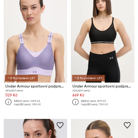
*-5 % s kódem: LST
*-5 % s kódem: LST
Under Armour sportovní podprsenka Infinity
Under Armour sportovní podprsenka Crossback Low
Aktuální cena:
Aktuální cena:
1129 Kč
669 Kč
Běžná cena:
1499 Kč
Běžná cena:
879 Kč
Nejnižší cena:
1199 Kč
Nejnižší cena:
709 Kč