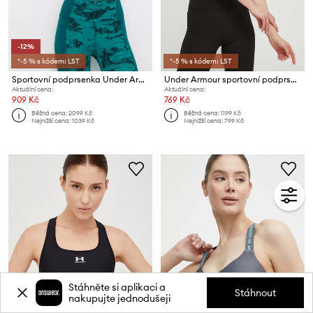
-12%
*-5 % s kódem: LST
*-5 % s kódem: LST
Sportovní podprsenka Under Armour Project Rock
Under Armour sportovní podprsenka UA Crossback
Aktuální cena:
Aktuální cena:
909 Kč
769 Kč
Běžná cena:
2099 Kč
Běžná cena:
1199 Kč
Nejnižší cena:
1039 Kč
Nejnižší cena:
799 Kč
Stáhněte si aplikaci a
Stáhnout
nakupujte jednodušeji