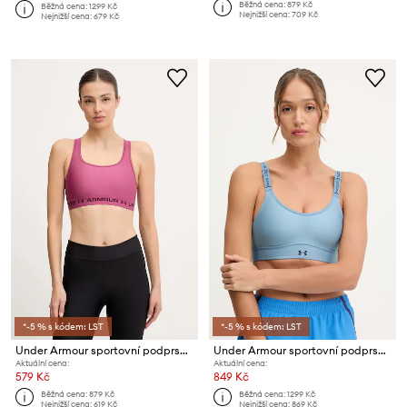
Běžná cena:
879 Kč
Běžná cena:
1299 Kč
Nejnižší cena:
709 Kč
Nejnižší cena:
679 Kč
*-5 % s kódem: LST
*-5 % s kódem: LST
Under Armour sportovní podprsenka UA Crossback
Under Armour sportovní podprsenka Infinity
Aktuální cena:
Aktuální cena:
579 Kč
849 Kč
Běžná cena:
879 Kč
Běžná cena:
1299 Kč
Nejnižší cena:
619 Kč
Nejnižší cena:
869 Kč