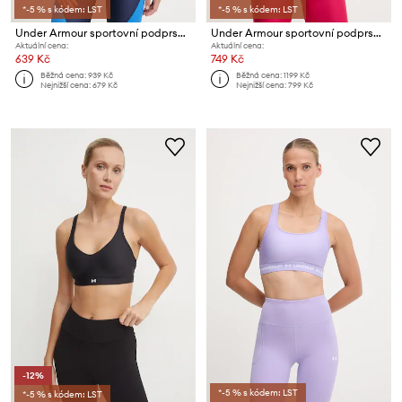
*-5 % s kódem: LST
*-5 % s kódem: LST
Under Armour sportovní podprsenka
Under Armour sportovní podprsenka UA Crossback
Aktuální cena:
Aktuální cena:
639 Kč
749 Kč
Běžná cena:
939 Kč
Běžná cena:
1199 Kč
Nejnižší cena:
679 Kč
Nejnižší cena:
799 Kč
-12%
*-5 % s kódem: LST
*-5 % s kódem: LST