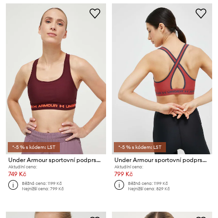
*-5 % s kódem: LST
*-5 % s kódem: LST
Under Armour sportovní podprsenka UA Crossback
Under Armour sportovní podprsenka UA Crossback
Aktuální cena:
Aktuální cena:
749 Kč
799 Kč
Běžná cena:
1199 Kč
Běžná cena:
1199 Kč
Nejnižší cena:
799 Kč
Nejnižší cena:
829 Kč