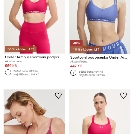
-10%
*-5 % s kódem: LST
*-5 % s kódem: LST
Under Armour sportovní podprsenka Crossback Low
Sportovní podprsenka Under Armour Crossback
Aktuální cena:
Aktuální cena:
559 Kč
449 Kč
Běžná cena:
879 Kč
Běžná cena:
999 Kč
Nejnižší cena:
589 Kč
Nejnižší cena:
499 Kč