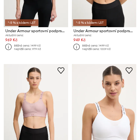
*-5 % s kódem: LST
*-5 % s kódem: LST
Under Armour sportovní podprsenka Vanish Seamless
Under Armour sportovní podprsenka Infinity
Aktuální cena:
Aktuální cena:
969 Kč
949 Kč
Běžná cena:
1499 Kč
Běžná cena:
1499 Kč
Nejnižší cena:
979 Kč
Nejnižší cena:
1009 Kč