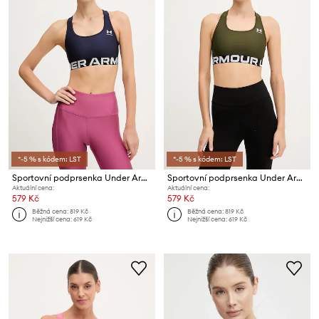
*-5 % s kódem: LST
*-5 % s kódem: LST
Sportovní podprsenka Under Armour HG Authentics
Sportovní podprsenka Under Armour HG Authentics
Aktuální cena:
Aktuální cena:
579 Kč
579 Kč
Běžná cena:
819 Kč
Běžná cena:
819 Kč
Nejnižší cena:
619 Kč
Nejnižší cena:
619 Kč