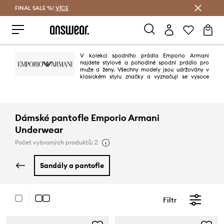
FINAL SALE %!
VÍCE
Ušetřete s Answear Club
V kolekci spodního prádla Emporio Armani
najdete stylové a pohodlné spodní prádlo pro
muže a ženy. Všechny modely jsou udržovány v
klasickém stylu značky a vyznačují se vysoce
kvalitními materiály, pohodlím a rozpoznatelným logem.
Dámské pantofle Emporio Armani
Underwear
Počet vybraných produktů: 2
sandály a pantofle
Filtr