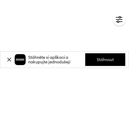
Stáhněte si aplikaci a
Stáhnout
nakupujte jednodušeji
Přihlaste se k odběru novinek a