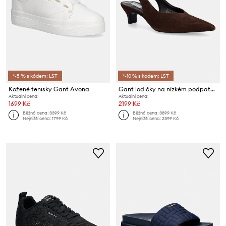
*-5 % s kódem: LST
*-10 % s kódem: LST
Kožené tenisky Gant Avona
Gant lodičky na nízkém podpatku semišové Tillbye
Aktuální cena:
Aktuální cena:
1699 Kč
2199 Kč
Běžná cena:
3399 Kč
Běžná cena:
3899 Kč
Nejnižší cena:
1799 Kč
Nejnižší cena:
2399 Kč