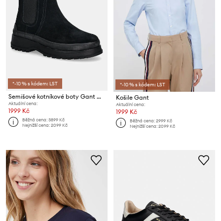
*-10 % s kódem: LST
*-10 % s kódem: LST
Semišové kotníkové boty Gant Wintly
Košile Gant
Aktuální cena:
Aktuální cena:
1999 Kč
1999 Kč
Běžná cena:
3899 Kč
Běžná cena:
2999 Kč
Nejnižší cena:
2099 Kč
Nejnižší cena:
2099 Kč