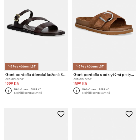
*-5 % s kódem: LST
*-5 % s kódem: LST
Gant pantofle dámské kožené Sunlaz
Gant pantofle s odkrytými prsty dámské semišové Mardale
Aktuální cena:
Aktuální cena:
1999 Kč
1599 Kč
Běžná cena:
3099 Kč
Běžná cena:
2399 Kč
Nejnižší cena:
2199 Kč
Nejnižší cena:
1699 Kč