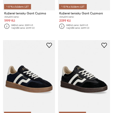
*-5 % s kódem: LST
*-10 % s kódem: LST
Kožené tenisky Gant Cuzima
Kožené tenisky Gant Cuzmani
Aktuální cena:
Aktuální cena:
1999 Kč
2099 Kč
Běžná cena:
3399 Kč
Běžná cena:
3699 Kč
Nejnižší cena:
2099 Kč
Nejnižší cena:
2299 Kč