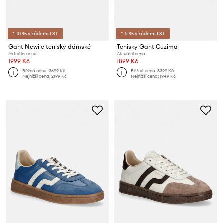
*-10 % s kódem: LST
*-5 % s kódem: LST
Gant Newile tenisky dámské
Tenisky Gant Cuzima
Aktuální cena:
Aktuální cena:
1999 Kč
1899 Kč
Běžná cena:
3699 Kč
Běžná cena:
3399 Kč
Nejnižší cena:
2199 Kč
Nejnižší cena:
1949 Kč