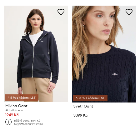
*-5 % s kódem: LST
*-15 % s kódem: LST
Mikina Gant
Svetr Gant
Aktuální cena:
1949 Kč
3399 Kč
Běžná cena:
3199 Kč
Nejnižší cena:
2099 Kč