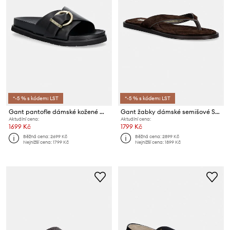
*-5 % s kódem: LST
*-5 % s kódem: LST
Gant pantofle dámské kožené Mardale
Gant žabky dámské semišové Sunlaz
Aktuální cena:
Aktuální cena:
1699 Kč
1799 Kč
Běžná cena:
2699 Kč
Běžná cena:
2899 Kč
Nejnižší cena:
1799 Kč
Nejnižší cena:
1899 Kč