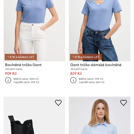
*-5 % s kódem: LST
*-5 % s kódem: LST
Bavlněné tričko Gant
Gant tričko dámské bavlněné
Aktuální cena:
Aktuální cena:
909 Kč
829 Kč
Běžná cena:
1599 Kč
Běžná cena:
1199 Kč
Nejnižší cena:
999 Kč
Nejnižší cena:
869 Kč