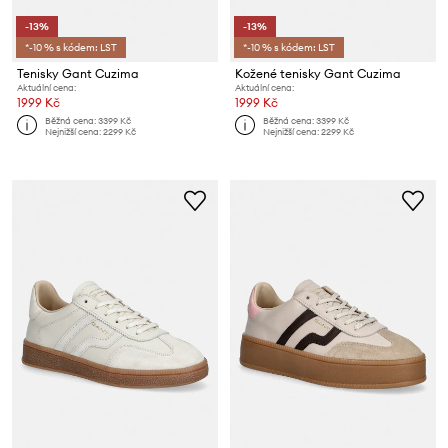
-13%
-13%
*-10 % s kódem: LST
*-10 % s kódem: LST
Tenisky Gant Cuzima
Kožené tenisky Gant Cuzima
Aktuální cena:
Aktuální cena:
1999 Kč
1999 Kč
Běžná cena:
3399 Kč
Běžná cena:
3399 Kč
Nejnižší cena:
2299 Kč
Nejnižší cena:
2299 Kč