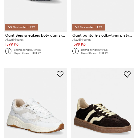
*-5 % s kódem: LST
*-5 % s kódem: LST
Gant Beja sneakers boty dámské
Gant pantofle s odkrytými prsty dámské semišové Mardale
Aktuální cena:
Aktuální cena:
1899 Kč
1599 Kč
Běžná cena:
3099 Kč
Běžná cena:
2399 Kč
Nejnižší cena:
1999 Kč
Nejnižší cena:
1699 Kč