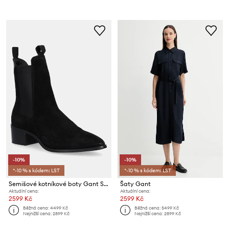
-10%
-10%
*-10 % s kódem: LST
*-10 % s kódem: LST
Semišové kotníkové boty Gant St Broomly
Šaty Gant
Aktuální cena:
Aktuální cena:
2599 Kč
2599 Kč
Běžná cena:
4499 Kč
Běžná cena:
5499 Kč
Nejnižší cena:
2899 Kč
Nejnižší cena:
2899 Kč