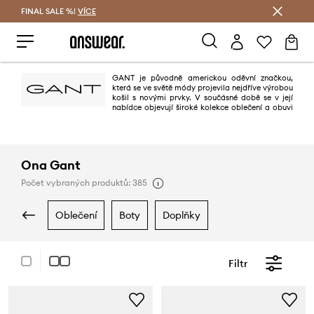
FINAL SALE %!
VÍCE
Ušetřete s Answear Club
GANT je původně americkou oděvní značkou,
která se ve světě módy projevila nejdříve výrobou
košil s novými prvky. V součásné době se v její
nabídce objevují široké kolekce oblečení a obuvi
pro dámy i pány, které se díky dokonalé kvalitě zpracování košil, svetrů či
kalhot dočkaly mezi svými příznivci již téměř kultovního statusu, a stojí za
úspěchem této nyní globální značky.
Ona Gant
Počet vybraných produktů: 385
oblečení
boty
doplňky
Filtr