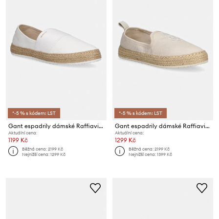
*-5 % s kódem: LST
*-5 % s kódem: LST
Gant espadrily dámské Raffiaville
Gant espadrily dámské Raffiaville
Aktuální cena:
Aktuální cena:
1199 Kč
1299 Kč
Běžná cena:
2199 Kč
Běžná cena:
2199 Kč
Nejnižší cena:
1299 Kč
Nejnižší cena:
1399 Kč