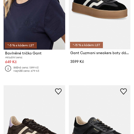
*-15 % s kódem: LST
*-5 % s kódem: LST
Gant Cuzmani sneakers boty dámské kožené
Bavlněné tričko Gant
Aktuální cena:
3599 Kč
649 Kč
Běžná cena:
1399 Kč
Nejnižší cena:
679 Kč