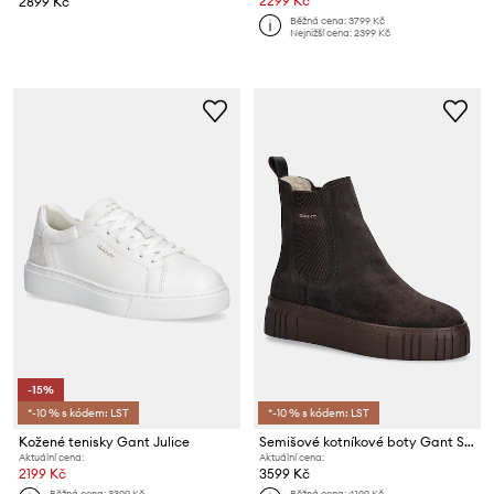
2299 Kč
2899 Kč
Běžná cena:
3799 Kč
Nejnižší cena:
2399 Kč
-15%
*-10 % s kódem: LST
*-10 % s kódem: LST
Kožené tenisky Gant Julice
Semišové kotníkové boty Gant Snowmont
Aktuální cena:
Aktuální cena:
2199 Kč
3599 Kč
Běžná cena:
3399 Kč
Běžná cena:
4199 Kč