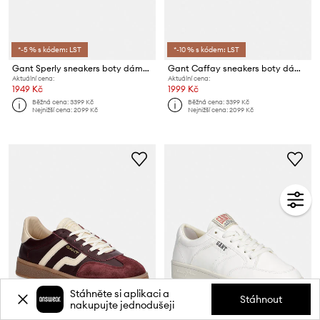
*-5 % s kódem: LST
*-10 % s kódem: LST
Gant Sperly sneakers boty dámské semišové
Gant Caffay sneakers boty dámské
Aktuální cena:
Aktuální cena:
1949 Kč
1999 Kč
Běžná cena:
3399 Kč
Běžná cena:
3399 Kč
Nejnižší cena:
2099 Kč
Nejnižší cena:
2099 Kč
Stáhněte si aplikaci a
Stáhnout
nakupujte jednodušeji