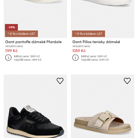
-14%
*-5 % s kódem: LST
*-5 % s kódem: LST
Gant pantofle dámské Mardale
Gant Pillox tenisky dámské
Aktuální cena:
Aktuální cena:
1199 Kč
1059 Kč
Běžná cena:
1899 Kč
Běžná cena:
1599 Kč
Nejnižší cena:
1399 Kč
Nejnižší cena:
1099 Kč