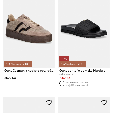
-11%
*-15 % s kódem: LST
*-5 % s kódem: LST
Gant Cuzmani sneakers boty dámské
Gant pantofle dámské Mardale
Aktuální cena:
3599 Kč
1059 Kč
Běžná cena:
1899 Kč
Nejnižší cena:
1199 Kč