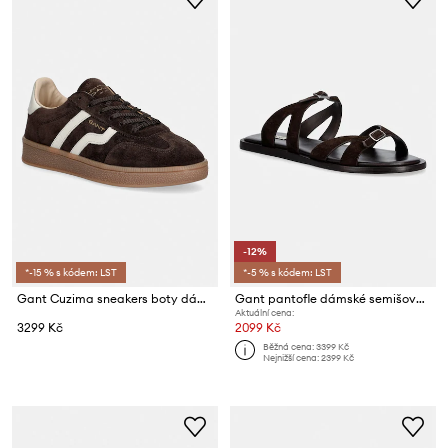
-12%
*-15 % s kódem: LST
*-5 % s kódem: LST
Gant Cuzima sneakers boty dámské kožené
Gant pantofle dámské semišové Sunlaz
Aktuální cena:
3299 Kč
2099 Kč
Běžná cena:
3399 Kč
Nejnižší cena:
2399 Kč