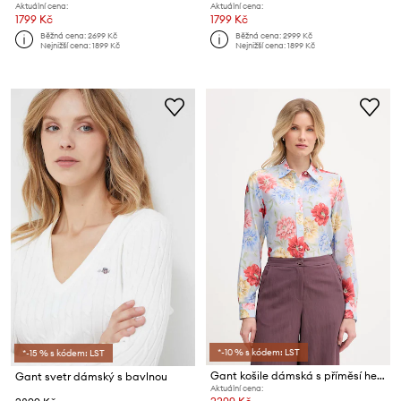
Aktuální cena:
Aktuální cena:
1799 Kč
1799 Kč
Běžná cena:
2699 Kč
Běžná cena:
2999 Kč
Nejnižší cena:
1899 Kč
Nejnižší cena:
1899 Kč
*-10 % s kódem: LST
*-15 % s kódem: LST
Gant košile dámská s příměsí hedvábí
Gant svetr dámský s bavlnou
Aktuální cena: