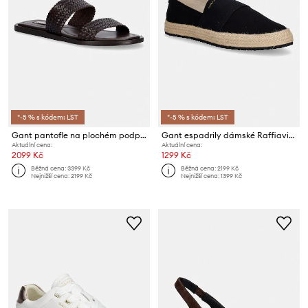
*-5 % s kódem: LST
*-5 % s kódem: LST
Gant pantofle na plochém podpatku dámské kožené Sunlaz
Gant espadrily dámské Raffiaville
Aktuální cena:
Aktuální cena:
2099 Kč
1299 Kč
Běžná cena:
3399 Kč
Běžná cena:
2199 Kč
Nejnižší cena:
2199 Kč
Nejnižší cena:
1399 Kč