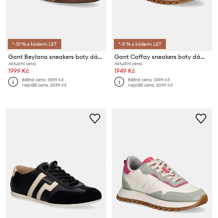
*-10 % s kódem: LST
*-5 % s kódem: LST
Gant Beylana sneakers boty dámské kožené
Gant Caffay sneakers boty dámské
Aktuální cena:
Aktuální cena:
1999 Kč
1949 Kč
Běžná cena:
3399 Kč
Běžná cena:
3399 Kč
Nejnižší cena:
2099 Kč
Nejnižší cena:
2099 Kč