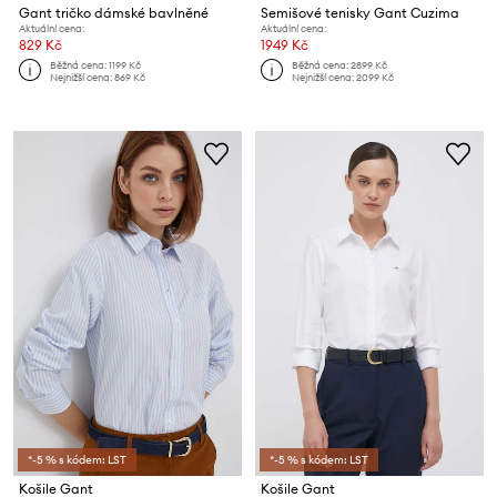
Gant tričko dámské bavlněné
Semišové tenisky Gant Cuzima
Aktuální cena:
Aktuální cena:
829 Kč
1949 Kč
Běžná cena:
1199 Kč
Běžná cena:
2899 Kč
Nejnižší cena:
869 Kč
Nejnižší cena:
2099 Kč
*-5 % s kódem: LST
*-5 % s kódem: LST
Košile Gant
Košile Gant