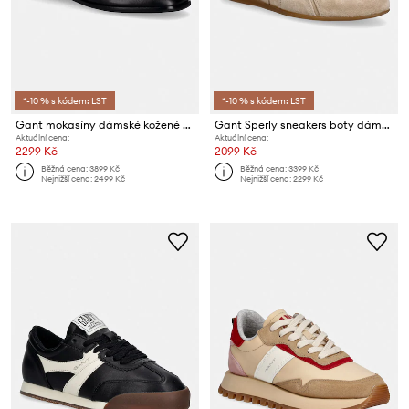
*-10 % s kódem: LST
*-10 % s kódem: LST
Gant mokasíny dámské kožené Gimble
Gant Sperly sneakers boty dámské semišové
Aktuální cena:
Aktuální cena:
2299 Kč
2099 Kč
Běžná cena:
3899 Kč
Běžná cena:
3399 Kč
Nejnižší cena:
2499 Kč
Nejnižší cena:
2299 Kč