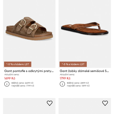
*-5 % s kódem: LST
*-5 % s kódem: LST
Gant pantofle s odkrytými prsty dámské semišové Mardale
Gant žabky dámské semišové Sunlaz
Aktuální cena:
Aktuální cena:
1699 Kč
1799 Kč
Běžná cena:
2699 Kč
Běžná cena:
2899 Kč
Nejnižší cena:
1799 Kč
Nejnižší cena:
1899 Kč