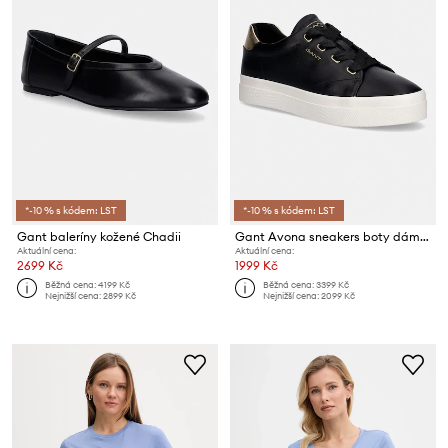
*-10 % s kódem: LST
*-10 % s kódem: LST
Gant baleríny kožené Chadii
Gant Avona sneakers boty dámské kožené
Aktuální cena:
Aktuální cena:
2699 Kč
1999 Kč
Běžná cena:
4199 Kč
Běžná cena:
3399 Kč
Nejnižší cena:
2899 Kč
Nejnižší cena:
2099 Kč