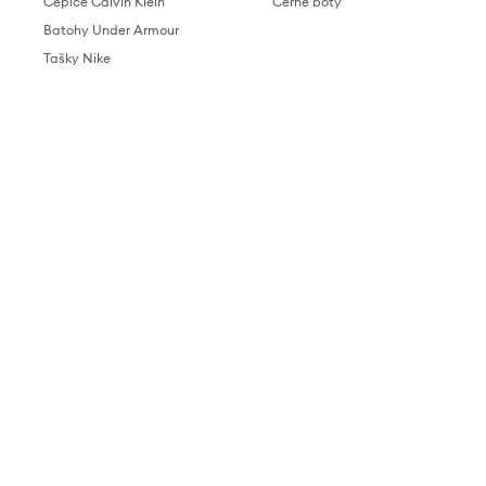
Čepice Calvin Klein
Černé boty
Batohy Under Armour
Tašky Nike