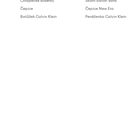
Chlapecké Boxerky
Školní batoh Vans
Čepice
Čepice New Era
Batůžek Calvin Klein
Peněženka Calvin Klein