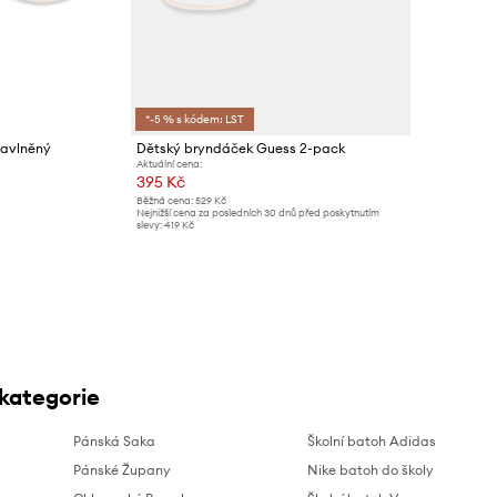
*-5 % s kódem: LST
bavlněný
Dětský bryndáček Guess 2-pack
Aktuální cena:
395 Kč
Běžná cena:
529 Kč
Nejnižší cena za posledních 30 dnů před poskytnutím
slevy:
419 Kč
 kategorie
Pánská Saka
Školní batoh Adidas
Pánské Župany
Nike batoh do školy