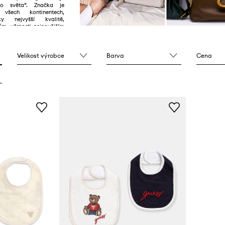
o světa”. Značka je
všech kontinentech,
y nejvyšší kvalitě,
m, věrnosti nejnovějším
dno zapamatovatelným
Velikost výrobce
Barva
Cena