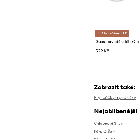
Sady
Penály
Saka
Jídlo a stolování
Sukně
Textil
*-15 % s kódem: LST
Svetry
Guess bryndák dětský 
Šaty
529 Kč
Šortky
Teplákové soupravy
Topy a trička
Ponožky
Zobrazit také:
Bryndáčky a podložky
Nejoblíbenější
Chlapecké Slipy
Pánské Šály