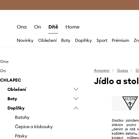
Premium Fashion Benefits
Doručení a vr
Ona
On
Dítě
Home
Novinky
Oblečení
Boty
Doplňky
Sport
Prémium
Zn
Ona
On
Oblečení
Answear
Guess
D
Jídlo a st
CHLAPEC
Boty
Oblečení
Bundy
Doplňky
Boty
Oblečení
Džíny
Baleríny
Bundy
Doplňky
Boty
Halenky a košile
Espadrilky
Batohy
Džíny
Espadrilky
Body
Doplňky
Kabáty
Kotníkové boty
Bižuterie
Kabáty
Kotníkové boty
Batohy
Bundy a kabáty
Sandály a pantofle
Kalhoty a legíny
Kozačky
Brýle
Kalhoty
Mokasíny a polobotky
Bižuterie
Džíny i lacláče
Batohy
Značka založena
získala pozici 
Mikiny
Lodičky
Čepice a klobouky
Košile
Sandály a pantofle
Brýle
Kalhoty
Čepice a klobouky
„denim je náš s
každém detailu, 
Overaly
Mokasíny a polobotky
Deštníky
Kraťasy
Sneakers boty
Čepice a klobouky
Košile
Pásky
kolekcí můžem