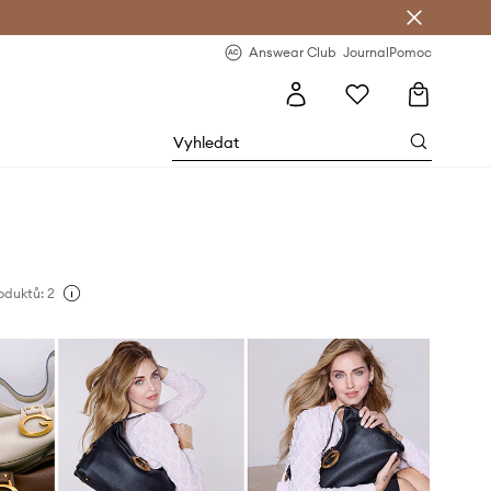
Answear Club
- 20 % na první objednávku
Answear Club
Journal
Pomoc
oduktů: 2