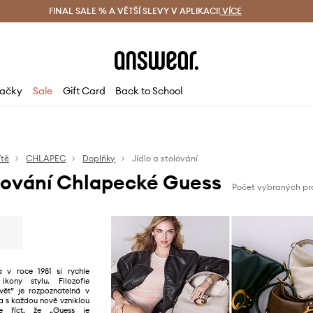
ácení zdarma (od 1800 Kč)
FINAL SALE % A VĚTŠÍ SLEVY V APLIKACI!
Doručení i do 24 h
VÍCE
Ušetřete s 
ačky
Sale
Gift Card
Back to School
ítě
CHLAPEC
Doplňky
Jídlo a stolování
olování Chlapecké Guess
Počet vybraných pr
 v roce 1981 si rychle
ikony stylu. Filozofie
vět” je rozpoznatelná v
a s každou nově vzniklou
e říct, že „Guess je