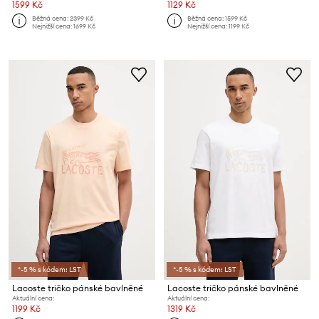
1599 Kč
1129 Kč
Běžná cena:
2399 Kč
Běžná cena:
1599 Kč
Nejnižší cena:
1699 Kč
Nejnižší cena:
1199 Kč
*-5 % s kódem: LST
*-5 % s kódem: LST
Lacoste tričko pánské bavlněné
Lacoste tričko pánské bavlněné
Aktuální cena:
Aktuální cena:
1199 Kč
1319 Kč