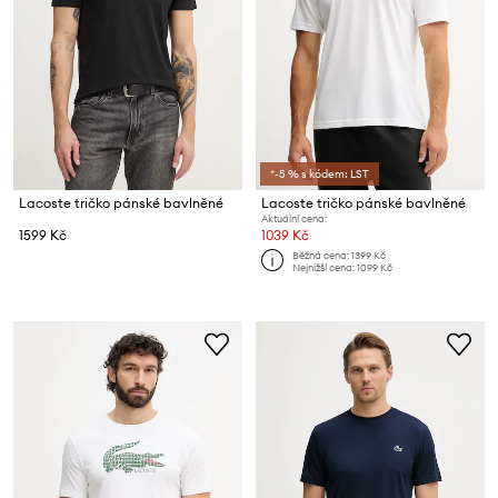
*-5 % s kódem: LST
Lacoste tričko pánské bavlněné
Lacoste tričko pánské bavlněné
Aktuální cena:
1599 Kč
1039 Kč
Běžná cena:
1399 Kč
Nejnižší cena:
1099 Kč