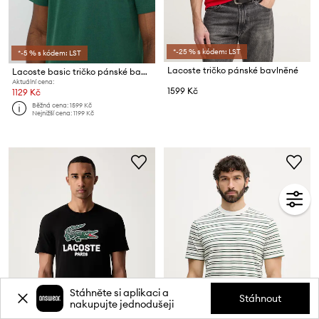
*-25 % s kódem: LST
*-5 % s kódem: LST
Lacoste tričko pánské bavlněné
Lacoste basic tričko pánské bavlněné
Aktuální cena:
1599 Kč
1129 Kč
Běžná cena:
1599 Kč
Nejnižší cena:
1199 Kč
Stáhněte si aplikaci a
Stáhnout
nakupujte jednodušeji