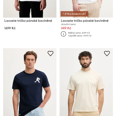
*-5 % s kódem: LST
Lacoste tričko pánské bavlněné
Lacoste tričko pánské bavlněné
Aktuální cena:
1699 Kč
1419 Kč
Běžná cena:
2199 Kč
Nejnižší cena:
1499 Kč