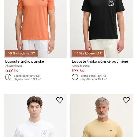
*-5 % s kódem: LST
*-5 % s kódem: LST
Lacoste tričko pánské
Lacoste tričko pánské bavlněné
Aktuální cena:
Aktuální cena:
1229 Kč
1199 Kč
Běžná cena:
1899 Kč
Běžná cena:
1899 Kč
Nejnižší cena:
1299 Kč
Nejnižší cena:
1319 Kč