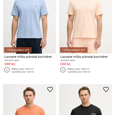
*-5 % s kódem: LST
*-5 % s kódem: LST
Lacoste tričko pánské bavlněné
Lacoste tričko pánské bavlněné
Aktuální cena:
Aktuální cena:
1099 Kč
1319 Kč
Běžná cena:
1799 Kč
Běžná cena:
1899 Kč
Nejnižší cena:
1129 Kč
Nejnižší cena:
1399 Kč