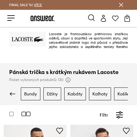
FINAL SALE %!
VÍCE
Ušetřete s Answear Club
Lacoste je francouzskou prémiovou značkou
oděvů, obuvi a doplňků ve sportovním stylu. Její
celosvětové známé logo má původ v přezdívce
jejího zakladatela a úspěšného tenisty Reného
"aligátora" Lacosteho, kterou získal díky své vytrvalosti na kurtu. Dnes je
značka světoznámá především díky vynikající kvalitě, pohodlí a
sportovnímu stylu všech jejich výrobků.
Pánská trička s krátkým rukávem Lacoste
Počet vybraných produktů: 130
bundy
džíny
kabáty
kalhoty
košile
Filtr