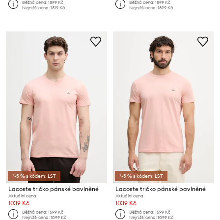
Běžná cena:
1899 Kč
Běžná cena:
1899 Kč
Nejnižší cena:
1319 Kč
Nejnižší cena:
1399 Kč
*-5 % s kódem: LST
*-5 % s kódem: LST
Lacoste tričko pánské bavlněné
Lacoste tričko pánské bavlněné
Aktuální cena:
Aktuální cena:
1039 Kč
1039 Kč
Běžná cena:
1599 Kč
Běžná cena:
1599 Kč
Nejnižší cena:
1099 Kč
Nejnižší cena:
1099 Kč