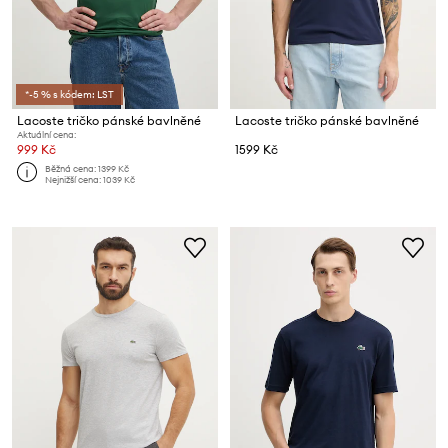
*-5 % s kódem: LST
Lacoste tričko pánské bavlněné
Lacoste tričko pánské bavlněné
Aktuální cena:
999 Kč
1599 Kč
Běžná cena:
1399 Kč
Nejnižší cena:
1039 Kč