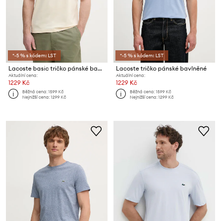
*-5 % s kódem: LST
*-5 % s kódem: LST
Lacoste basic tričko pánské bavlněné
Lacoste tričko pánské bavlněné
Aktuální cena:
Aktuální cena:
1229 Kč
1229 Kč
Běžná cena:
1599 Kč
Běžná cena:
1599 Kč
Nejnižší cena:
1299 Kč
Nejnižší cena:
1299 Kč