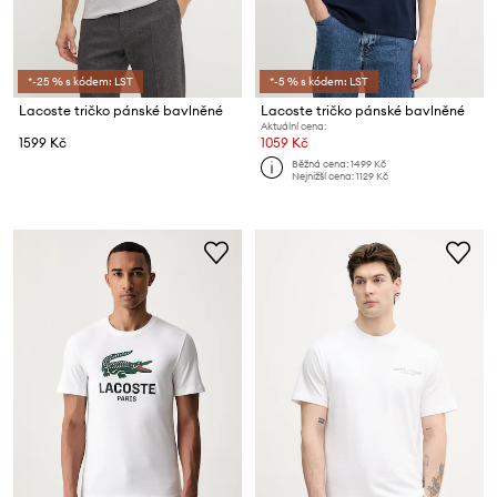
*-25 % s kódem: LST
*-5 % s kódem: LST
Lacoste tričko pánské bavlněné
Lacoste tričko pánské bavlněné
Aktuální cena:
1599 Kč
1059 Kč
Běžná cena:
1499 Kč
Nejnižší cena:
1129 Kč