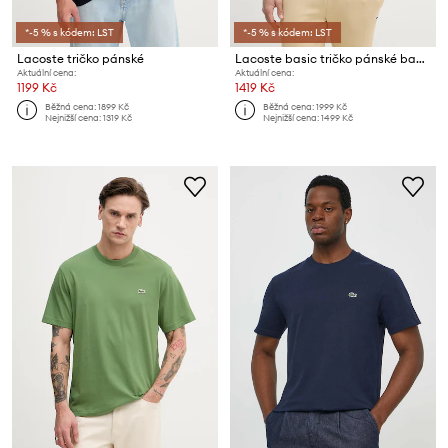
*-5 % s kódem: LST
*-5 % s kódem: LST
Lacoste tričko pánské
Lacoste basic tričko pánské bavlněné
Aktuální cena:
Aktuální cena:
1199 Kč
1419 Kč
Běžná cena:
1899 Kč
Běžná cena:
1999 Kč
Nejnižší cena:
1319 Kč
Nejnižší cena:
1499 Kč