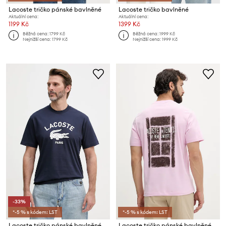
Lacoste tričko pánské bavlněné
Lacoste tričko bavlněné
Aktuální cena:
Aktuální cena:
1199 Kč
1399 Kč
Běžná cena:
1799 Kč
Běžná cena:
1999 Kč
Nejnižší cena:
1799 Kč
Nejnižší cena:
1999 Kč
-33%
*-5 % s kódem: LST
*-5 % s kódem: LST
Lacoste tričko pánské bavlněné
Lacoste tričko pánské bavlněné