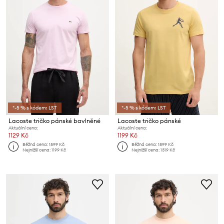
*-5 % s kódem: LST
*-5 % s kódem: LST
Lacoste tričko pánské bavlněné
Lacoste tričko pánské
Aktuální cena:
Aktuální cena:
1129 Kč
1199 Kč
Běžná cena:
1599 Kč
Běžná cena:
1899 Kč
Nejnižší cena:
1199 Kč
Nejnižší cena:
1319 Kč