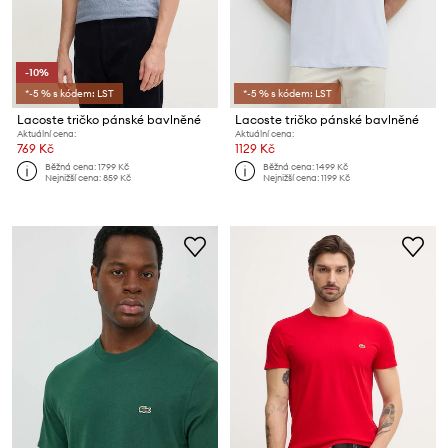
-10%
*-5 % s kódem: LST
*-5 % s kódem: LST
Lacoste tričko pánské bavlněné
Lacoste tričko pánské bavlněné
Aktuální cena:
Aktuální cena:
769 Kč
1129 Kč
Běžná cena:
1799 Kč
Běžná cena:
1499 Kč
Nejnižší cena:
859 Kč
Nejnižší cena:
1199 Kč