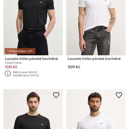
*-5 % s kódem: LST
Lacoste tričko pánské bavlněné
Lacoste tričko pánské bavlněné
Aktuální cena:
1039 Kč
1599 Kč
Běžná cena:
1599 Kč
Nejnižší cena:
1099 Kč