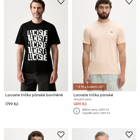
*-5 % s kódem: LST
Lacoste tričko pánské bavlněné
Lacoste tričko pánské
Aktuální cena:
1799 Kč
1499 Kč
Běžná cena:
2299 Kč
Nejnižší cena:
1599 Kč