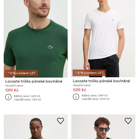
*-5 % s kódem: LST
*-5 % s kódem: LST
Lacoste tričko pánské bavlněné
Lacoste tričko pánské bavlněné
Aktuální cena:
Aktuální cena:
1039 Kč
1099 Kč
Běžná cena:
1399 Kč
Běžná cena:
1499 Kč
Nejnižší cena:
1099 Kč
Nejnižší cena:
1129 Kč