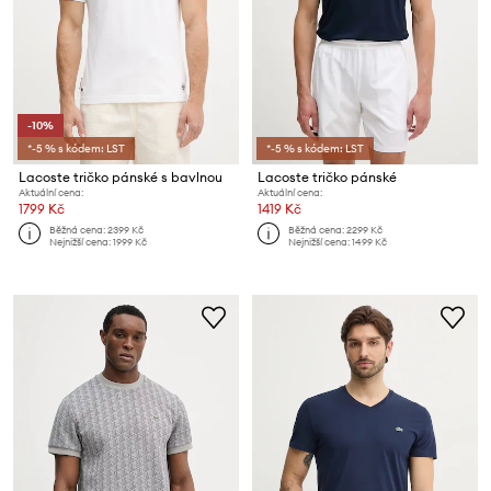
-10%
*-5 % s kódem: LST
*-5 % s kódem: LST
Lacoste tričko pánské s bavlnou
Lacoste tričko pánské
Aktuální cena:
Aktuální cena:
1799 Kč
1419 Kč
Běžná cena:
2399 Kč
Běžná cena:
2299 Kč
Nejnižší cena:
1999 Kč
Nejnižší cena:
1499 Kč