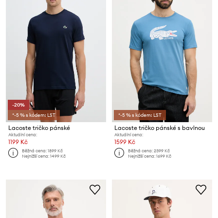
-20%
*-5 % s kódem: LST
*-5 % s kódem: LST
Lacoste tričko pánské
Lacoste tričko pánské s bavlnou
Aktuální cena:
Aktuální cena:
1199 Kč
1599 Kč
Běžná cena:
1899 Kč
Běžná cena:
2399 Kč
Nejnižší cena:
1499 Kč
Nejnižší cena:
1699 Kč