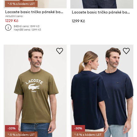
*-5 % s kódem: LST
Lacoste basic tričko pánské bavlněné
Lacoste basic tričko pánské bavlněné
Aktuální cena:
1229 Kč
1299 Kč
Běžná cena:
1599 Kč
Nejnižší cena:
1299 Kč
-33%
-30%
*-5 % s kódem: LST
*-5 % s kódem: LST