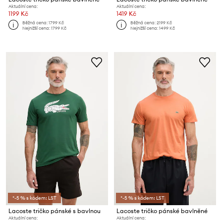
Aktuální cena:
Aktuální cena:
1199 Kč
1419 Kč
Běžná cena:
1799 Kč
Běžná cena:
2199 Kč
Nejnižší cena:
1799 Kč
Nejnižší cena:
1499 Kč
*-5 % s kódem: LST
*-5 % s kódem: LST
Lacoste tričko pánské s bavlnou
Lacoste tričko pánské bavlněné
Aktuální cena:
Aktuální cena: