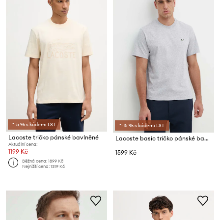
*-5 % s kódem: LST
*-15 % s kódem: LST
Lacoste tričko pánské bavlněné
Lacoste basic tričko pánské bavlněné
Aktuální cena:
1199 Kč
1599 Kč
Běžná cena:
1899 Kč
Nejnižší cena:
1319 Kč