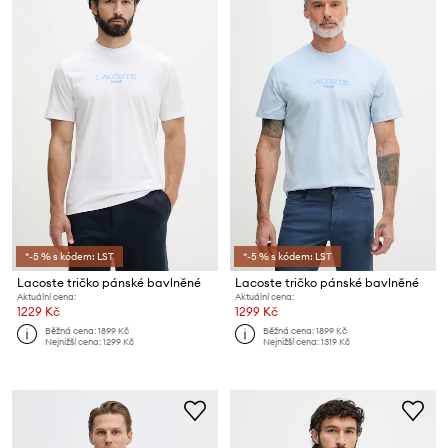
*-5 % s kódem: LST
*-5 % s kódem: LST
Lacoste tričko pánské bavlněné
Lacoste tričko pánské bavlněné
Aktuální cena:
Aktuální cena:
1229 Kč
1299 Kč
Běžná cena:
1899 Kč
Běžná cena:
1899 Kč
Nejnižší cena:
1299 Kč
Nejnižší cena:
1319 Kč