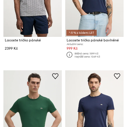
*-5 % s kódem: LST
Lacoste tričko pánské
Lacoste tričko pánské bavlněné
Aktuální cena:
2399 Kč
999 Kč
Běžná cena:
1599 Kč
Nejnižší cena:
1069 Kč