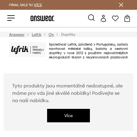
FINAL SALE %!
VÍCE
Ušetřete s Answear Club
Answear
Lefrik
On
Doplňky
Společnost Lefrik, založená v Portugalsku, začala
navrhovat městské tašky, batohy a cestovní
doplňky v roce 2012 s použitím nejkvalitnějších
ekologických tkanin z recyklovaných plastových
lahví. Poskytuje nejmodernější a nejfunkčnější tašky pro moderního muže.
Tyto produkty jsou momentálně nedostupné, ale
máme pro vás jiné skvělé nabídky! Podívejte se
na naši nabídku.
Více