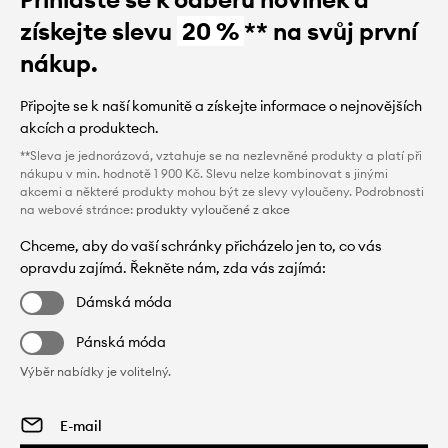
získejte slevu
20 %
** na svůj první
nákup.
Připojte se k naší komunitě a získejte informace o nejnovějších
akcích a produktech.
**Sleva je jednorázová, vztahuje se na nezlevněné produkty a platí při
nákupu v min. hodnotě 1 900 Kč. Slevu nelze kombinovat s jinými
akcemi a některé produkty mohou být ze slevy vyloučeny. Podrobnosti
na webové stránce:
produkty vyloučené z akce
Chceme, aby do vaší schránky přicházelo jen to, co vás
opravdu zajímá. Řekněte nám, zda vás zajímá:
Dámská móda
Pánská móda
Výběr nabídky je volitelný.