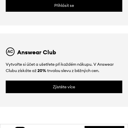
Přihlásit se
Answear Club
Vytvořte si účet a ušetřete při každém nákupu. V Answear
Clubu získáte až
20%
trvalou slevu z běžných cen.
Zjistěte více