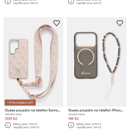
Nejnižší cena:
939 Kč
Nejnižší cena:
609 Kč
*-5 % s kódem: LST
Guess pouzdro na telefon Samsung Galaxy S26 Ultra
Guess pouzdro na telefon iPhone 17 Pro
Aktuální cena:
Aktuální cena:
1039 Kč
749 Kč
Běžná cena:
1799 Kč
Běžná cena:
1099 Kč
Nejnižší cena:
1099 Kč
Nejnižší cena:
799 Kč