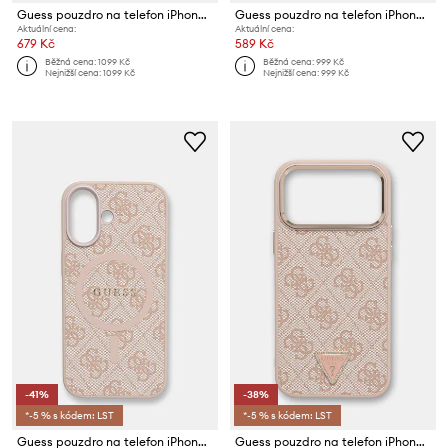
Guess pouzdro na telefon iPhone 17 Pro
Guess pouzdro na telefon iPhone 17
Aktuální cena:
Aktuální cena:
679 Kč
589 Kč
Běžná cena:
1099 Kč
Běžná cena:
999 Kč
Nejnižší cena:
1099 Kč
Nejnižší cena:
999 Kč
-41%
-38%
*-5 % s kódem: LST
*-5 % s kódem: LST
Guess pouzdro na telefon iPhone 17
Guess pouzdro na telefon iPhone 17 Pro Max