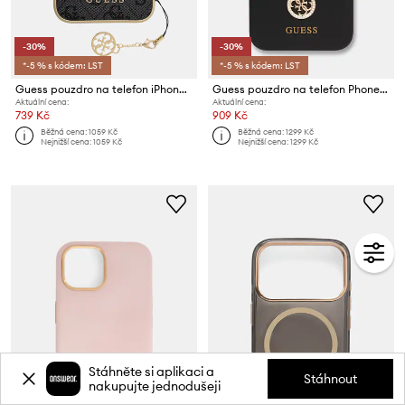
-30%
-30%
*-5 % s kódem: LST
*-5 % s kódem: LST
Guess pouzdro na telefon iPhone 16 Plus
Guess pouzdro na telefon Phone 15 Pro Max
Aktuální cena:
Aktuální cena:
739 Kč
909 Kč
Běžná cena:
1059 Kč
Běžná cena:
1299 Kč
Nejnižší cena:
1059 Kč
Nejnižší cena:
1299 Kč
Stáhněte si aplikaci a
Stáhnout
nakupujte jednodušeji