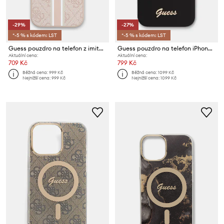
-29%
-27%
*-5 % s kódem: LST
*-5 % s kódem: LST
Guess pouzdro na telefon z imitace kůže iPhone 17 Pro
Guess pouzdro na telefon iPhone 16 Pro Max
Aktuální cena:
Aktuální cena:
709 Kč
799 Kč
Běžná cena:
999 Kč
Běžná cena:
1099 Kč
Nejnižší cena:
999 Kč
Nejnižší cena:
1099 Kč