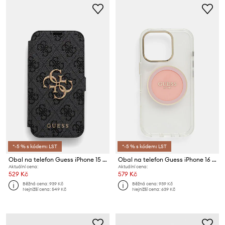
*-5 % s kódem: LST
*-5 % s kódem: LST
Obal na telefon Guess iPhone 15 Pro 6.1"
Obal na telefon Guess iPhone 16 Pro
Aktuální cena:
Aktuální cena:
529 Kč
579 Kč
Běžná cena:
939 Kč
Běžná cena:
939 Kč
Nejnižší cena:
549 Kč
Nejnižší cena:
639 Kč