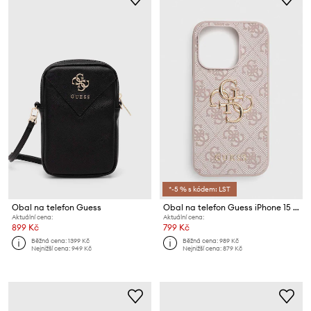
*-5 % s kódem: LST
Obal na telefon Guess
Obal na telefon Guess iPhone 15 Pro 6.1
Aktuální cena:
Aktuální cena:
899 Kč
799 Kč
Běžná cena:
1399 Kč
Běžná cena:
989 Kč
Nejnižší cena:
949 Kč
Nejnižší cena:
879 Kč