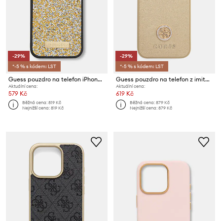
-29%
-29%
*-5 % s kódem: LST
*-5 % s kódem: LST
Guess pouzdro na telefon iPhone 15 Pro
Guess pouzdro na telefon z imitace kůže iPhone 15 Pro
Aktuální cena:
Aktuální cena:
579 Kč
619 Kč
Běžná cena:
819 Kč
Běžná cena:
879 Kč
Nejnižší cena:
819 Kč
Nejnižší cena:
879 Kč