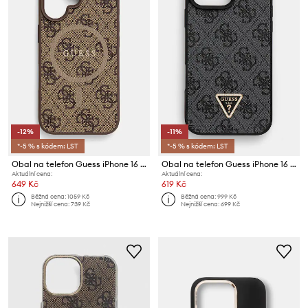
-12%
-11%
*-5 % s kódem: LST
*-5 % s kódem: LST
Obal na telefon Guess iPhone 16 6.1
Obal na telefon Guess iPhone 16 Pro Max 6.9
Aktuální cena:
Aktuální cena:
649 Kč
619 Kč
Běžná cena:
1059 Kč
Běžná cena:
999 Kč
Nejnižší cena:
739 Kč
Nejnižší cena:
699 Kč