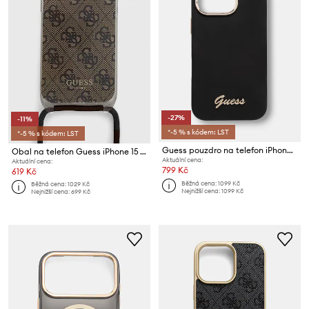
-27%
-11%
*-5 % s kódem: LST
*-5 % s kódem: LST
Guess pouzdro na telefon iPhone 16 Pro
Obal na telefon Guess iPhone 15 / 14 / 13 6.1"
Aktuální cena:
Aktuální cena:
799 Kč
619 Kč
Běžná cena:
1099 Kč
Běžná cena:
1029 Kč
Nejnižší cena:
1099 Kč
Nejnižší cena:
699 Kč