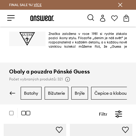
FINAL SALE %!
VÍCE
Ušetřete s Answear Club
Značka založena v roce 1981 si rychle získala
pozici ikony stylu. Filozofie „denim je náš svět” je
rozpoznatelná v každém detailu, a s každou nově
vzniklou kolekcí můžeme říct, že „Guess je
denimem celého světa”. Značka je oblíbená na všech kontinentech,
především díky nejvyšší kvalitě, dokonalým vzorům, věrnosti nejnovějším
trendům a snadno zapamatovatelným reklamám.
Obaly a pouzdra Pánské Guess
Počet vybraných produktů: 321
batohy
bižuterie
brýle
čepice a klobouky
Filtr