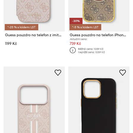
-30%
*-25 % s kódem: LST
*-5 % s kódem: LST
Guess pouzdro na telefon z imitace kůže iPhone 17 Pro
Guess pouzdro na telefon iPhone 16
Aktuální cena:
1199 Kč
739 Kč
Běžná cena:
1059 Kč
Nejnižší cena:
1059 Kč