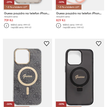
-29%
-30%
*-5 % s kódem: LST
*-5 % s kódem: LST
Guess pouzdro na telefon iPhone 16 Pro Max
Guess pouzdro na telefon iPhone 16 Pro
Aktuální cena:
Aktuální cena:
709 Kč
829 Kč
Běžná cena:
999 Kč
Běžná cena:
1199 Kč
Nejnižší cena:
999 Kč
Nejnižší cena:
1199 Kč
-30%
-30%