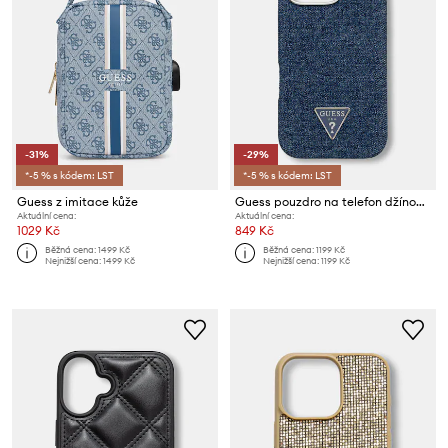
-31%
-29%
*-5 % s kódem: LST
*-5 % s kódem: LST
Guess z imitace kůže
Guess pouzdro na telefon džínové iPhone 16 Pro
Aktuální cena:
Aktuální cena:
1029 Kč
849 Kč
Běžná cena:
1499 Kč
Běžná cena:
1199 Kč
Nejnižší cena:
1499 Kč
Nejnižší cena:
1199 Kč