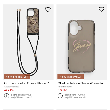
*-5 % s kódem: LST
*-5 % s kódem: LST
Obal na telefon Guess iPhone 16 Pro
Obal na telefon Guess iPhone 16 6.1"
Aktuální cena:
Aktuální cena:
699 Kč
379 Kč
Běžná cena:
939 Kč
Běžná cena:
709 Kč
Nejnižší cena:
739 Kč
Nejnižší cena:
419 Kč