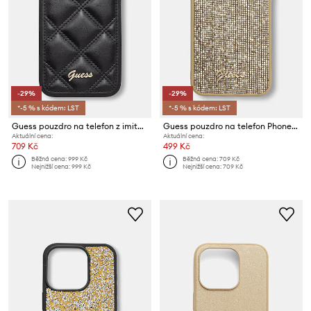
-29%
-29%
*-5 % s kódem: LST
*-5 % s kódem: LST
Guess pouzdro na telefon z imitace kůže iPhone 16 Plus
Guess pouzdro na telefon Phone 15 Pro Max
Aktuální cena:
Aktuální cena:
709 Kč
499 Kč
Běžná cena:
999 Kč
Běžná cena:
709 Kč
Nejnižší cena:
999 Kč
Nejnižší cena:
709 Kč