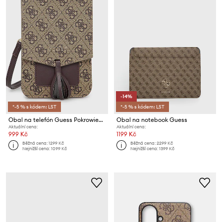
-14%
*-5 % s kódem: LST
*-5 % s kódem: LST
Obal na telefón Guess Pokrowiec Na Telefon
Obal na notebook Guess
Aktuální cena:
Aktuální cena:
999 Kč
1199 Kč
Běžná cena:
1299 Kč
Běžná cena:
2299 Kč
Nejnižší cena:
1099 Kč
Nejnižší cena:
1399 Kč