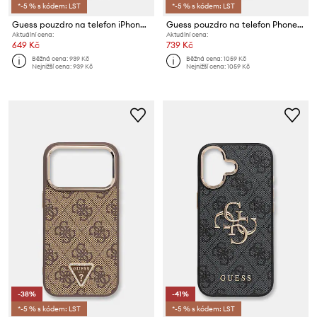
*-5 % s kódem: LST
*-5 % s kódem: LST
Guess pouzdro na telefon iPhone 16 Pro Max
Guess pouzdro na telefon Phone 15 Pro Max
Aktuální cena:
Aktuální cena:
649 Kč
739 Kč
Běžná cena:
939 Kč
Běžná cena:
1059 Kč
Nejnižší cena:
939 Kč
Nejnižší cena:
1059 Kč
-38%
-41%
*-5 % s kódem: LST
*-5 % s kódem: LST