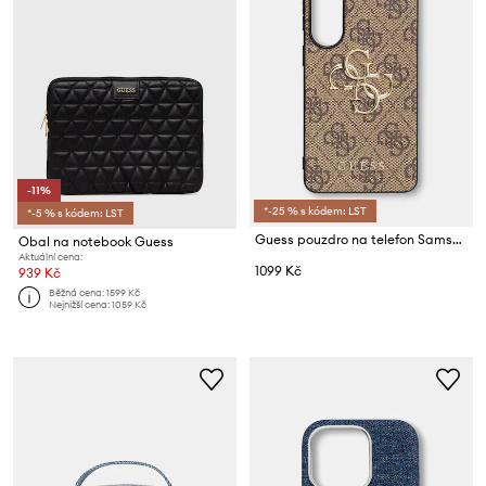
-11%
*-25 % s kódem: LST
*-5 % s kódem: LST
Guess pouzdro na telefon Samsung Galaxy S26
Obal na notebook Guess
Aktuální cena:
1099 Kč
939 Kč
Běžná cena:
1599 Kč
Nejnižší cena:
1059 Kč