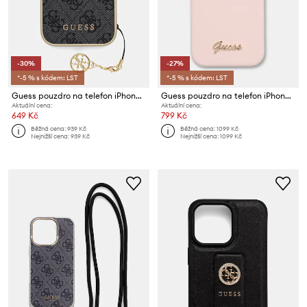
-30%
-27%
*-5 % s kódem: LST
*-5 % s kódem: LST
Guess pouzdro na telefon iPhone 16 Pro
Guess pouzdro na telefon iPhone 16 Pro
Aktuální cena:
Aktuální cena:
649 Kč
799 Kč
Běžná cena:
939 Kč
Běžná cena:
1099 Kč
Nejnižší cena:
939 Kč
Nejnižší cena:
1099 Kč