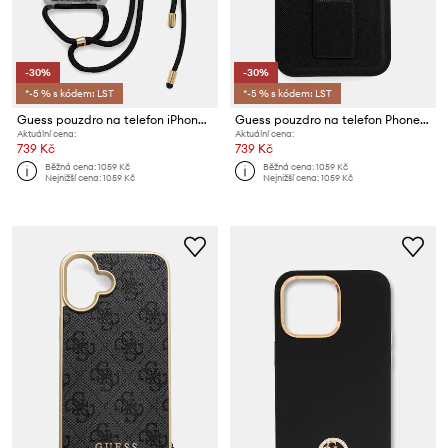
-30%
-30%
*-5 % s kódem: LST
*-5 % s kódem: LST
Guess pouzdro na telefon iPhone 16 Pro
Guess pouzdro na telefon Phone 15 Pro Max
Aktuální cena:
Aktuální cena:
739 Kč
739 Kč
Běžná cena:
1059 Kč
Běžná cena:
1059 Kč
Nejnižší cena:
1059 Kč
Nejnižší cena:
1059 Kč