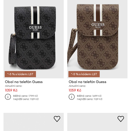
*-5 % s kódem: LST
*-5 % s kódem: LST
Obal na telefón Guess
Obal na telefón Guess
Aktuální cena:
Aktuální cena:
1059 Kč
1059 Kč
Běžná cena:
1799 Kč
Běžná cena:
1699 Kč
Nejnižší cena:
1129 Kč
Nejnižší cena:
1129 Kč