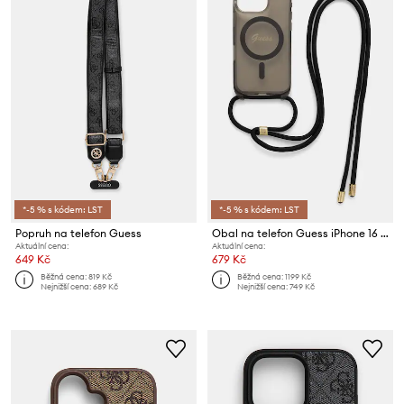
*-5 % s kódem: LST
*-5 % s kódem: LST
Popruh na telefon Guess
Obal na telefon Guess iPhone 16 Pro 6.3"
Aktuální cena:
Aktuální cena:
649 Kč
679 Kč
Běžná cena:
819 Kč
Běžná cena:
1199 Kč
Nejnižší cena:
689 Kč
Nejnižší cena:
749 Kč