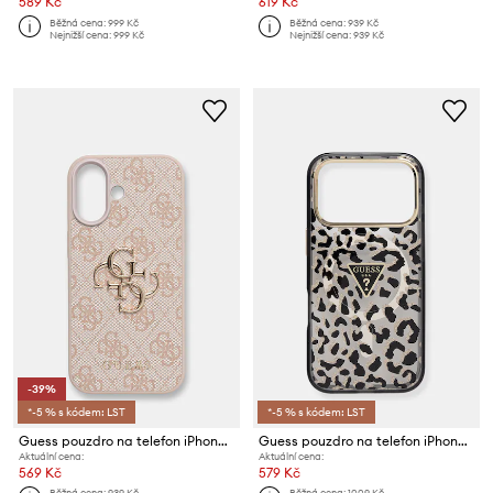
589 Kč
619 Kč
Běžná cena:
999 Kč
Běžná cena:
939 Kč
Nejnižší cena:
999 Kč
Nejnižší cena:
939 Kč
-39%
*-5 % s kódem: LST
*-5 % s kódem: LST
Guess pouzdro na telefon iPhone 17
Guess pouzdro na telefon iPhone 17 Pro
Aktuální cena:
Aktuální cena:
569 Kč
579 Kč
Běžná cena:
939 Kč
Běžná cena:
1009 Kč