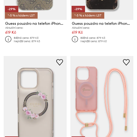
-29%
-29%
*-5 % s kódem: LST
*-5 % s kódem: LST
Guess pouzdro na telefon iPhone 16 Pro Max
Guess pouzdro na telefon iPhone 15 / 14 / 13
Aktuální cena:
Aktuální cena:
619 Kč
619 Kč
Běžná cena:
879 Kč
Běžná cena:
879 Kč
Nejnižší cena:
879 Kč
Nejnižší cena:
879 Kč