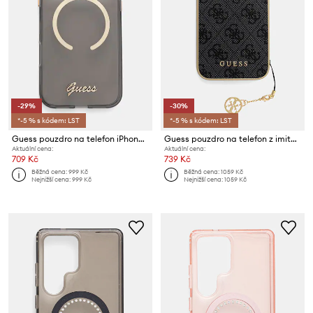
-29%
-30%
*-5 % s kódem: LST
*-5 % s kódem: LST
Guess pouzdro na telefon iPhone 17 Pro Max
Guess pouzdro na telefon z imitace kůže iPhone 16 Pro Max
Aktuální cena:
Aktuální cena:
709 Kč
739 Kč
Běžná cena:
999 Kč
Běžná cena:
1059 Kč
Nejnižší cena:
999 Kč
Nejnižší cena:
1059 Kč