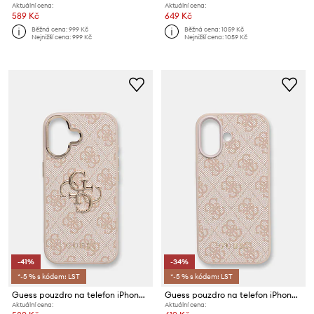
Aktuální cena:
Aktuální cena:
589 Kč
649 Kč
Běžná cena:
999 Kč
Běžná cena:
1059 Kč
Nejnižší cena:
999 Kč
Nejnižší cena:
1059 Kč
-41%
-34%
*-5 % s kódem: LST
*-5 % s kódem: LST
Guess pouzdro na telefon iPhone 17
Guess pouzdro na telefon iPhone 17
Aktuální cena:
Aktuální cena: