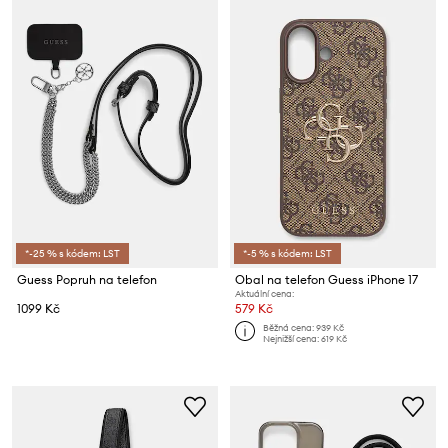
*-25 % s kódem: LST
*-5 % s kódem: LST
Guess Popruh na telefon
Obal na telefon Guess iPhone 17
Aktuální cena:
1099 Kč
579 Kč
Běžná cena:
939 Kč
Nejnižší cena:
619 Kč