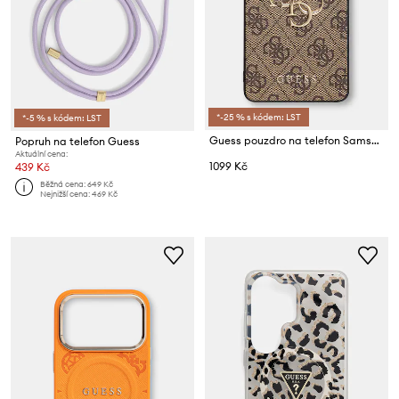
*-25 % s kódem: LST
*-5 % s kódem: LST
Guess pouzdro na telefon Samsung Galaxy S26 Ultra
Popruh na telefon Guess
Aktuální cena:
1099 Kč
439 Kč
Běžná cena:
649 Kč
Nejnižší cena:
469 Kč