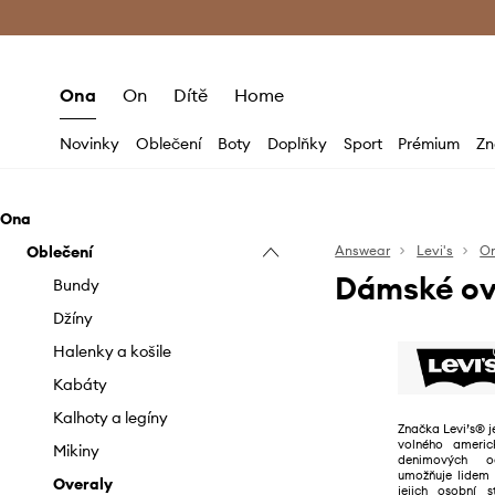
Premium Fashion Benefits
Doručení a vr
Ona
On
Dítě
Home
Novinky
Oblečení
Boty
Doplňky
Sport
Prémium
Zn
Ona
Oblečení
Answear
Levi's
O
Dámské ove
Bundy
Džíny
Halenky a košile
Kabáty
Kalhoty a legíny
Značka Levi’s® j
volného americ
Mikiny
denimových od
umožňuje lidem 
Overaly
jejich osobní s